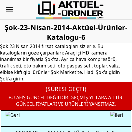
Şok-23-Nisan-2014-Aktüel-Ürünler-
Katalogu-6
Şok 23 Nisan 2014 fırsat katalogları sizlerle. Bu
katalogların göze çarpanları: Araç içi HD kamera
inanılmaz bir fiyatla Şok'ta. Ayrıca hava kompresörü,
trafik seti, oto bakım seti, oto paspas seti, toplar, valiz,
elbise klıfı gibi ürünler Şok Market'te. Hadi Şok'a gidin
Şok'a girin.
(SÜRESİ GEÇTİ)
BU AFİŞ GÜNCEL DEĞİLDİR. GEÇMİŞ YILLARA AİTTİR.
GÜNCEL FİYATLARI VE ÜRÜNLERİ YANSITMAZ.