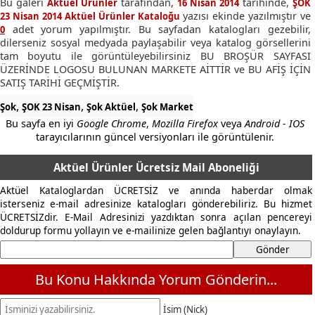
Bu galeri
tarafından,
tarihinde,
Aktüel Ürünler
16 Nisan 2014
ŞOK
yazısı ekinde yazılmıştır ve
23 Nisan 2014 Aktüel Ürünler Kataloğu
adet yorum yapılmıştır. Bu sayfadan katalogları gezebilir,
0
dilerseniz sosyal medyada paylaşabilir veya katalog görsellerini
tam boyutu ile görüntüleyebilirsiniz BU BROŞÜR SAYFASI
ÜZERİNDE LOGOSU BULUNAN MARKETE AİTTİR ve BU AFİŞ İÇİN
SATIŞ TARİHİ GEÇMİŞTİR.
,
,
,
Şok
ŞOK 23 Nisan
Şok Aktüel
Şok Market
Bu sayfa en iyi
Google Chrome
,
Mozilla Firefox
veya
Android - IOS
tarayıcılarının güncel versiyonları ile görüntülenir.
Aktüel Ürünler Ücretsiz Mail Aboneliği
Aktüel Kataloglardan ÜCRETSİZ ve anında haberdar olmak
isterseniz e-mail adresinize katalogları gönderebiliriz. Bu hizmet
ÜCRETSİZdir. E-Mail Adresinizi yazdıktan sonra açılan pencereyi
doldurup formu yollayın ve e-mailinize gelen bağlantıyı onaylayın.
Bu Konu Hakkında Yorum Gönderin...
İsim (Nick)