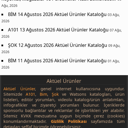
Ağu, 2026
BİM 14 Ağustos 2026 Aktüel Ürünler Kataloğu
03 Ağu,
2026
A101 13 Ağustos 2026 Aktüel Ürünler Kataloğu
07 Ağu,
2026
ŞOK 12 Ağustos 2026 Aktüel Ürünler Kataloğu
09 Ağu,
2026
BİM 11 Ağustos 2026 Aktüel Ürünler Kataloğu
01 Ağu,
2026
Aktüel Ürünler
Aktüel Ürünler
, genel internet kullanıcısına uygundur.
Sitemizde
A101
,
Bim
,
Şok
ve Watsons katalogları, ürün
listeleri, editör yorumları, videolu katalog/ürün anlatımları,
infografikler ve ziyaretçi yorumları bulunur. İçeriklerde
sponsorlu bağlantılar ve reklamlar ile işbirlikleri yer alabilir.
Sitemiz KVKK mevzuatına uygun biçimde çerez (cookies)
konumlandırmaktadır.
Gizlilik Politikası
sayfamızda tüm
detayları şeffaf biçimde öğrenebilirsiniz.