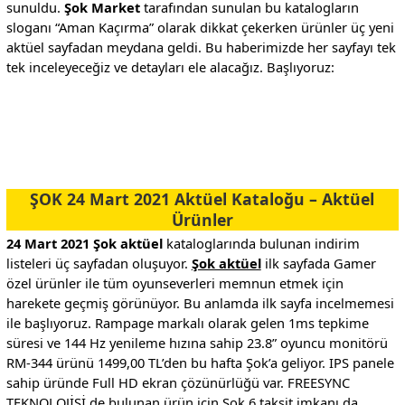
sunuldu.
Şok Market
tarafından sunulan bu katalogların
sloganı “Aman Kaçırma” olarak dikkat çekerken ürünler üç yeni
aktüel sayfadan meydana geldi. Bu haberimizde her sayfayı tek
tek inceleyeceğiz ve detayları ele alacağız. Başlıyoruz:
.
.
ŞOK 24 Mart 2021 Aktüel Kataloğu – Aktüel
Ürünler
24 Mart 2021 Şok aktüel
kataloglarında bulunan indirim
listeleri üç sayfadan oluşuyor.
Şok aktüel
ilk sayfada Gamer
özel ürünler ile tüm oyunseverleri memnun etmek için
harekete geçmiş görünüyor. Bu anlamda ilk sayfa incelmemesi
ile başlıyoruz. Rampage markalı olarak gelen 1ms tepkime
süresi ve 144 Hz yenileme hızına sahip 23.8” oyuncu monitörü
RM-344 ürünü 1499,00 TL’den bu hafta Şok’a geliyor. IPS panele
sahip üründe Full HD ekran çözünürlüğü var. FREESYNC
TEKNOLOJİSİ de bulunan ürün için Şok 6 taksit imkanı da