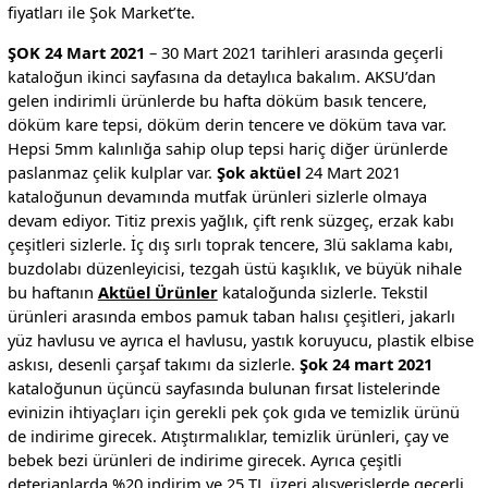
fiyatları ile Şok Market’te.
ŞOK 24 Mart 2021
– 30 Mart 2021 tarihleri arasında geçerli
kataloğun ikinci sayfasına da detaylıca bakalım. AKSU’dan
gelen indirimli ürünlerde bu hafta döküm basık tencere,
döküm kare tepsi, döküm derin tencere ve döküm tava var.
Hepsi 5mm kalınlığa sahip olup tepsi hariç diğer ürünlerde
paslanmaz çelik kulplar var.
Şok aktüel
24 Mart 2021
kataloğunun devamında mutfak ürünleri sizlerle olmaya
devam ediyor. Titiz prexis yağlık, çift renk süzgeç, erzak kabı
çeşitleri sizlerle. İç dış sırlı toprak tencere, 3lü saklama kabı,
buzdolabı düzenleyicisi, tezgah üstü kaşıklık, ve büyük nihale
bu haftanın
Aktüel Ürünler
kataloğunda sizlerle. Tekstil
ürünleri arasında embos pamuk taban halısı çeşitleri, jakarlı
yüz havlusu ve ayrıca el havlusu, yastık koruyucu, plastik elbise
askısı, desenli çarşaf takımı da sizlerle.
Şok 24 mart 2021
kataloğunun üçüncü sayfasında bulunan fırsat listelerinde
evinizin ihtiyaçları için gerekli pek çok gıda ve temizlik ürünü
de indirime girecek. Atıştırmalıklar, temizlik ürünleri, çay ve
bebek bezi ürünleri de indirime girecek. Ayrıca çeşitli
deterjanlarda %20 indirim ve 25 TL üzeri alışverişlerde geçerli