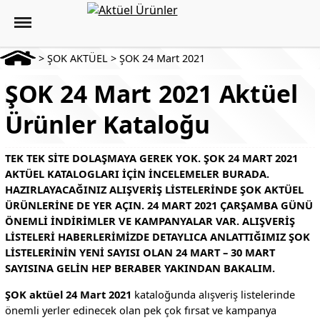
>
ŞOK AKTÜEL
>
ŞOK 24 Mart 2021
ŞOK 24 Mart 2021 Aktüel
Ürünler Kataloğu
TEK TEK SITE DOLAŞMAYA GEREK YOK. ŞOK 24 MART 2021
AKTÜEL KATALOGLARI IÇIN INCELEMELER BURADA.
HAZIRLAYACAĞINIZ ALIŞVERIŞ LISTELERINDE ŞOK AKTÜEL
ÜRÜNLERINE DE YER AÇIN. 24 MART 2021 ÇARŞAMBA GÜNÜ
ÖNEMLI INDIRIMLER VE KAMPANYALAR VAR. ALIŞVERIŞ
LISTELERI HABERLERIMIZDE DETAYLICA ANLATTIĞIMIZ ŞOK
LISTELERININ YENI SAYISI OLAN 24 MART – 30 MART
SAYISINA GELIN HEP BERABER YAKINDAN BAKALIM.
ŞOK aktüel 24 Mart 2021
kataloğunda alışveriş listelerinde
önemli yerler edinecek olan pek çok fırsat ve kampanya