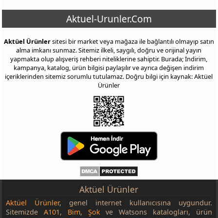
Aktuel-Urunler.Com
Aktüel Ürünler
sitesi bir market veya mağaza ile bağlantılı olmayıp satın
alma imkanı sunmaz. Sitemiz ilkeli, saygılı, doğru ve orijinal yayın
yapmakta olup alışveriş rehberi niteliklerine sahiptir. Burada; İndirim,
kampanya, katalog, ürün bilgisi paylaşılır ve ayrıca değişen indirim
içeriklerinden sitemiz sorumlu tutulamaz. Doğru bilgi için kaynak: Aktüel
Ürünler
Aktüel Ürünler
Aktüel Ürünler
, genel internet kullanıcısına uygundur.
Sitemizde
A101
,
Bim
,
Şok
ve Watsons katalogları, ürün