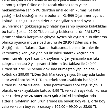
sunmuş. Diğer ürüne de bakacak olursak tam yatar
mekanizmaya sahip PU deri’den imal edilen kumaşı ve kafa
yastığı – bel desteği imkanı bulunan KL-R99 X-Jammer oyuncu
koltuğu 1099,00 TL’den sizlerle. Son yılların trend oyncu
ürünlerinden gökkuşağı aydınlatmaya sahip oyuncu kulaklıkları
bu hafta Şok’ta. 99,90 TL’den satışı beklenen ürün RM-K27 X-
Jammer olarak karşımıza çıkıyor. Ayrıca bir oyuncunun olmazsa
olmazı oyuncu mouse pad ürünü de 29,95 TL’den sizlerle.
Geçtiğimiz haftalarda Gamer haftasında benzer ürünler ile
karşımıza çıkan
Şok
yine bu ürünleri satarak kaçıranları
memnun etmeye hazır! İlk sayfanın diğer yarısında ise lüks
çalışma masası 2 yıl garantisi 36mm üst tablası ile 249,00
TL’den sizlerle. Silinebilir dokuma kumaştan yapılan ada ikili
koltuk da 299,00 TL’Den Şok Market’e geliyor. İlk sayfada kadın
spor ayakkabı 34,95 TL’Den, erkek spor ayakkabı ise 39,95
TL’den bu hafta sizlerle. Kadın performans spor taytı 19,95 TL
olarak, erkek ayakkabı kutusu 9,99 TL ve kadın ayakkabı kurusu
8,99 TL’den yine
24 Mart 2021 Şok aktüel
kataloglarında
sizlerle. Sayfanın son ürünlerinde ise büyük boy valiz, orta boy
valiz ve kabin boy valiz sırasıyla 109,00 – 99,00 ve 85,00 TL