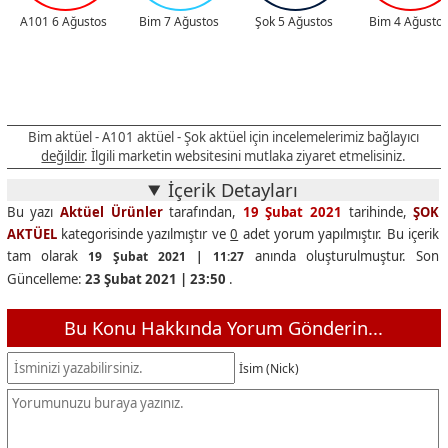
A101 6 Ağustos
Bim 7 Ağustos
Şok 5 Ağustos
Bim 4 Ağusto
Bim aktüel - A101 aktüel - Şok aktüel için incelemelerimiz bağlayıcı
değildir
. İlgili marketin websitesini mutlaka ziyaret etmelisiniz.
İçerik Detayları
Bu yazı
Aktüel Ürünler
tarafından,
19 Şubat 2021
tarihinde,
ŞOK
AKTÜEL
kategorisinde yazılmıştır ve
0
adet yorum yapılmıştır. Bu içerik
tam olarak
anında oluşturulmuştur. Son
19 Şubat 2021 | 11:27
Güncelleme:
23 Şubat 2021 | 23:50
.
Bu Konu Hakkında Yorum Gönderin...
İsim (Nick)