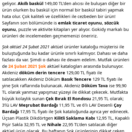
geliyor.
Akıllı baskül
149,00 TL’den alıcısı ile buluşan diğer bir
ürün olurken bu baskül için normal bir baskül tabiri yapmak
hata olur. Çok kaliteli ve özellikleri ile cezbeden bir ürün!
Sayfanın son bölümünde is
emlak ticaret oyunu
,
sözcük
oyunu
, puzzle ve aktivite kitapları yer alıyor. Gokidy markalı bu
ürünleri de incelemeden geçmemenizi öneririz.
Şok aktüel 24 Şubat 2021
aktüel ürünler kataloğu müşterisi ile
buluştuğunda bu kadar ürünle sınırlı kalmıyor. Dahası ve daha
fazlası da var. Şimdi o dahası ile devam edelim. Mutfak ürünleri
de
24 Şubat 2021 Şok
aktüel katalogları arasında bulunuyor.
Akdeniz
döküm derin tencere
129,00 TL fiyatı ile
satılacakken Akdeniz Döküm
Basık Tencere
129 TL fiyatı ile
yine Şok raflarında bulunacak. Akdeniz
Döküm Tava
ise 99,90
TL olarak yanmaz yapışmaz yüzeyi ile dikkat çekecek. Mutfakta
büyük kolaylık sunan
Çek Bırak El Rondosu
21,95 TL olarak;
3’lü LAV
Meşrubat Bardağı
11,95 TL ve 6’lı LAV Desenli
Çay
Bardağı
17,95 TL fiyatı ile Şok kataloğunda ayrıca yer edinecek.
Üçsan Plastik Dikdörtgen
Kilitli Saklama Kabı
12,95 TL, Kapaklı
Pişir Sakla 32,95 TL ve
Nihale
22,95 TL’den satılacak diğer
aktüel ürün olacak. Bu haftanın Şok ürünlerinin dikkat çeken