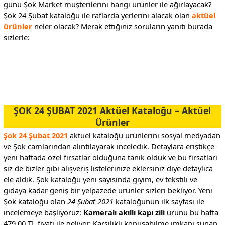
günü Şok Market müşterilerini hangi ürünler ile ağırlayacak?
Şok 24 Şubat kataloğu ile raflarda yerlerini alacak olan
aktüel
ürünler
neler olacak? Merak ettiğiniz soruların yanıtı burada
sizlerle:
.
.
ŞOK 24 ŞUBAT 2021 Aktüel Kataloğu – Aktüel
Ürünler
Şok 24 Şubat 2021
aktüel kataloğu ürünlerini sosyal medyadan
ve Şok camlarından alıntılayarak inceledik. Detaylara eriştikçe
yeni haftada özel fırsatlar olduğuna tanık olduk ve bu fırsatları
siz de bizler gibi alışveriş listelerinize eklersiniz diye detaylıca
ele aldık. Şok kataloğu yeni sayısında giyim, ev tekstili ve
gıdaya kadar geniş bir yelpazede ürünler sizleri bekliyor. Yeni
Şok kataloğu olan
24 Şubat 2021
kataloğunun ilk sayfası ile
incelemeye başlıyoruz:
Kameralı akıllı kapı zili
ürünü bu hafta
479,00 TL fiyatı ile geliyor. Karşılıklı konuşabilme imkanı sunan