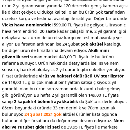
ürün 2 yıl garantisinin yanında 120 derecelik geniş kamera açısı
ile dikkat çekiyor. Oldukça kaliteli olan bu ürün Şok tarafından
ücretsiz kargo ve teslimat avantajı ile satılıyor. Diğer bir üründe
Vicks hava nemlendirici
599,00 TL fiyatı ile geliyor. Ultrasonic
hava nemlendirici, 20 saate kadar çalışabilme, 2 yıl garanti gibi
detaylara haiz ürün de ücretsiz kargo ve teslimat avantajı yer
alıyor. Bu fırsatın ardından ise 24 Şubat
Şok aktüel
kataloğu
bir diğer ürün ile fırsatlarına devam ediyor.
Akıllı mini
güvenlik seti
sunan market 449,00 TL fiyatı ile bu ürünü
raflarına sunuyor. Ürün hakkında detaylarda ise: ısı ve nem
sensörü, hareket algılayıcı, 2 yıl garanti gibi etiketler yer alıyor.
Fırsat ürünlerinde
virüs ve bakteri öldürücü UV sterilizatör
de 119,00 TL gibi çok makul bir fiyattan satışa çıkıyor. 2 yıl
garantili olan bu ürün son zamanlarda lüzumlu hale gelmiş
gibi görünüyor. Bu hafta 2 yıl garantili olan 149,00 TL fiyata
sahip
2 kapaklı 4 bölmeli ayakkabılık
da Şok’ta sizlerle oluyor.
86cm boyundaki üründe 33 cm derinlik ve 70cm uzunluk
bulunuyor.
24 Şubat 2021 Şok
aktüel ürünler kataloğunda
bulunan diğer fırsatlara da değinmeye devam ediyoruz.
Nem
alıcı ve rutubet giderici seti
de 39,95 TL fiyatı ile markete