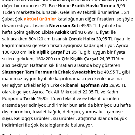
diğer bir ürünü ise 2’li Bee Home
Pratik Havlu Tutucu
5,99
TL’den markette bulunacak. Gelelim ev tekstili ürünlerine… 24
Şubat Şok
aktüel ürünler
kataloğunun diğer fırsatları ise şöyle
devam ediyor: Lisanslı
Nevresim Seti
49,95 TL fiyatı ile bu
hafta Şok’a geliyor. Elbise
Askılık
ürünü 6,99 TL fiyatı ile
satılacakken 80×120 cm Lisanslı
Çocuk Halısı
39,95 TL fiyatı ile
kaçırılmaması gereken fırsatı ayağınıza kadar getiriyor. Ayrıca
100×200 cm
Tek Kişilik Çarşaf
21,95 TL gibi uygun bir fiyata
sizlere gelirken, 160×200 cm
Çift Kişilik Çarşaf
24,95 TL’den
alıcı bekliyor. Haftanın şık fırsatları arasında boy gösteren
Slazenger Tam Fermuarlı Erkek Sweatshirt
ise 49,95 TL gibi
inanılmaz uygun fiyatı ile kaçırılmaması gerekenle arasına
yerleşiyor. Erkekler için Erkek Ribanalı
Eşofman Altı
29,95 TL
olarak geliyor. Ayrıca Tek Alt Mikrosüet 22,95 TL ve Kadın
Ponponlu
Terlik
19,95 TL’den tekstil ve ev tekstili ürünleri
arasında yer ediniyor. İndirimler bunlarla da bitmiyor. Bu hafta
diş macunları, tuvalet kağıdı, deterjan, yumuşatıcı, çamaşır
suyu, Kellogg’s ürünleri, su ürünleri, atıştırmalıklar da büyük
indirimleri ile Şok kataloglarında bulunuyor.