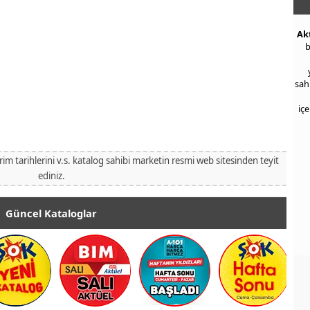
Ak
b
sah
iç
irim tarihlerini v.s. katalog sahibi marketin resmi web sitesinden teyit
ediniz.
Güncel Kataloglar