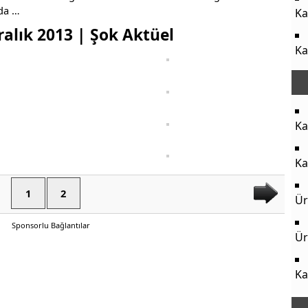
da …
Ka
alık 2013 | Şok Aktüel
Ka
Ka
Ka
1
2
Ür
Sponsorlu Bağlantılar
Ür
Ka