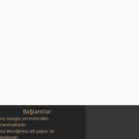
Bağlantılar
miz
Google
servisleriden
rlanmaktadır.
miz Wordpress alt yapısı ile
şmaktadır.