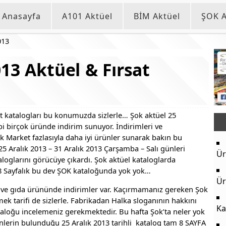
Anasayfa
A101 Aktüel
BİM Aktüel
ŞOK A
013
13 Aktüel & Fırsat
sat katalogları bu konumuzda sizlerle… Şok aktüel 25
ibi birçok üründe indirim sunuyor. İndirimleri ve
k Market fazlasıyla daha iyi ürünler sunarak bakın bu
5 Aralık 2013 – 31 Aralık 2013 Çarşamba – Salı günleri
Ür
aloglarını görücüye çıkardı. Şok aktüel kataloglarda
. 8 Sayfalık bu dev ŞOK kataloğunda yok yok…
Ür
z ve gıda ürününde indirimler var. Kaçırmamanız gereken Şok
ek tarifi de sizlerle. Fabrikadan Halka sloganının hakkını
Ka
taloğu incelemeniz gerekmektedir. Bu hafta Şok’ta neler yok
nlerin bulunduğu 25 Aralık 2013 tarihli katalog tam 8 SAYFA