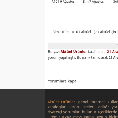
A101 6 Ağustos
Bim 7 Ağustos
Şok
Bim aktüel - A101 aktüel - Şok aktüel için
Bu yazı
Aktüel Ürünler
tarafından,
21 Ara
yorum yapılmıştır. Bu içerik tam olarak
21 Ara
Yorumlara kapalı.
Aktüel Ürünler
, genel internet kulla
katalogları, ürün listeleri, editör yo
ziyaretçi yorumları bulunur. İçeriklerde 
Sitemiz KVKK mevzuatına uygun biçim