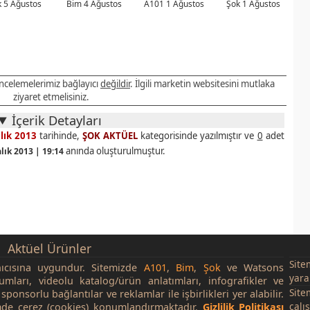
 5 Ağustos
Bim 4 Ağustos
A101 1 Ağustos
Şok 1 Ağustos
 incelemelerimiz bağlayıcı
değildir
. İlgili marketin websitesini mutlaka
ziyaret etmelisiniz.
İçerik Detayları
lık 2013
tarihinde,
ŞOK AKTÜEL
kategorisinde yazılmıştır ve
0
adet
anında oluşturulmuştur.
lık 2013 | 19:14
Aktüel Ürünler
Site
nıcısına uygundur. Sitemizde
A101
,
Bim
,
Şok
ve Watsons
yara
rumları, videolu katalog/ürün anlatımları, infografikler ve
Site
sponsorlu bağlantılar ve reklamlar ile işbirlikleri yer alabilir.
çalı
de çerez (cookies) konumlandırmaktadır.
Gizlilik Politikası