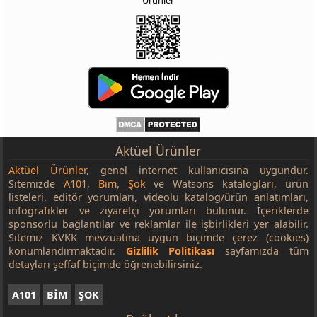
Aktüel Ürünler
Aktüel Ürünler
, genel internet kullanıcısına uygundur.
Sitemizde
A101
,
Bim
,
Şok
ve Watsons katalogları, ürün
listeleri, editör yorumları, videolu katalog/ürün anlatımları,
infografikler ve ziyaretçi yorumları bulunur. İçeriklerde
sponsorlu bağlantılar ve reklamlar ile işbirlikleri yer alabilir.
Sitemiz KVKK mevzuatına uygun biçimde çerez (cookies)
konumlandırmaktadır.
Gizlilik Politikası
sayfamızda tüm
detayları şeffaf biçimde öğrenebilirsiniz.
A101
BİM
ŞOK