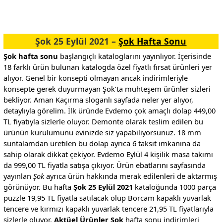
Şok 25 Eylül 2021 –
Şok Hafta Sonu
Şok hafta sonu
başlangıçlı kataloglarını yayınlıyor. İçerisinde
18 farklı ürün bulunan katalogda özel fiyatlı fırsat ürünleri yer
alıyor. Genel bir konsepti olmayan ancak indirimleriyle
konsepte gerek duyurmayan Şok’ta muhteşem ürünler sizleri
bekliyor. Aman Kaçırma sloganlı sayfada neler yer alıyor,
detaylıyla görelim. İlk üründe Evdemo çok amaçlı dolap 449,00
TL fiyatıyla sizlerle oluyor. Demonte olarak teslim edilen bu
ürünün kurulumunu evinizde siz yapabiliyorsunuz. 18 mm
suntalamdan üretilen bu dolap ayrıca 6 taksit imkanına da
sahip olarak dikkat çekiyor. Evdemo Eylül 4 kişilik masa takımı
da 999,00 TL fiyatla satışa çıkıyor. Ürün ebatlarını sayfasında
yayınlan
Şok
ayrıca ürün hakkında merak edilenleri de aktarmış
görünüyor. Bu hafta
Şok 25 Eylül 2021
kataloğunda 1000 parça
puzzle 19,95 TL fiyatla satılacak olup Borcam kapaklı yuvarlak
tencere ve kırmızı kapaklı yuvarlak tencere 21,95 TL fiyatlarıyla
sizlerle oluyor.
Aktüel Ürünler Şok
hafta sonu indirimleri