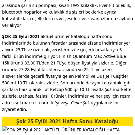
arasında şarjlı su pompası, siyah TWS kulaklık, Ever Fit bileklik,
bluetooth hoparlör ve kulaklık da sizleri beklerke ayrıca
kahvaltılıklar, reçellikler, cezve çeşitleri ve kavanozlar da sayfada
yer alıyor.
ŞOK 25 Eylül 2021
aktüel ürünler kataloğu hafta sonu
indirimlerinde bulunan fırsatlar arasında efsane indirimler yer
alıyor. 25 TL ve üzeri alışverişlerinizde geçerli fırsatlarıyla 3
farklı ürün indirime giriyor. Finish Quantum Max Active Blue
15li ürünü 33,00 TL’den 21 TL’ye düşen fiyatıyla sizlerle. Diğer
üründe 27-28 Eylül tarihleri arasında ve 25 TL ve üzeri
alışverişlerde geçerli fiyatıyla gelen Palmolive Duş Jeli Çeşitleri
500 ml 10 TL olarak sizlerle. Son üründe de aynı ketçaptaki gibi
şartlara haiz olarak Tat Ketçap 900 gr 10 TL fiyatla
Şok
markette
sizlerle. Dahası, fazlası, ürünler, indirimler ve her şey için resmi
adres sokmarket. com. tr ‘yi veya
Cepte Şok
uygulamasını
ziyaret edin.
Şok 25 Eylül 2021 Hafta Sonu Kataloğu