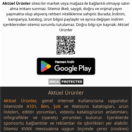
Aktüel Ürünler
sitesi bir market veya mağaza ile bağlantılı olmayıp satın
alma imkanı sunmaz. Sitemiz ilkeli, saygılı, doğru ve orijinal yayın
yapmakta olup alışveriş rehberi niteliklerine sahiptir. Burada; İndirim,
kampanya, katalog, ürün bilgisi paylaşılır ve ayrıca değişen indirim
içeriklerinden sitemiz sorumlu tutulamaz. Doğru bilgi için kaynak: Aktüel
Ürünler
Aktüel Ürünler
Aktüel Ürünler
, genel internet kullanıcısına uygundur.
Sitemizde
A101
,
Bim
,
Şok
ve Watsons katalogları, ürün
listeleri, editör yorumları, videolu katalog/ürün anlatımları,
infografikler ve ziyaretçi yorumları bulunur. İçeriklerde
sponsorlu bağlantılar ve reklamlar ile işbirlikleri yer alabilir.
Sitemiz KVKK mevzuatına uygun biçimde çerez (cookies)