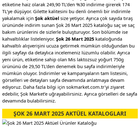
etiketine haiz olarak 249,90 TL’den %30 indirime girerek 174
TL’ye düşüyor. Gilette kalitesini bu denli önemli bir indirimle
yakalamak için
Şok aktüel
size yetiyor. Ayrıca çok sayıda tıraş
ürününde indirim sunan Şok 26 Mart 2025 kataloğu saç ve saç
bakım ürünlerini de sizlerle buluşturuyor. Son bölümde ise
kahvaltılıklar listeleniyor.
Şok 26 Mart 2025
kataloğunda
kahvaltılı alışverişini ucuza getirmek mümkün olduğundan bu
ilgili sayfayı da detaylıca incelemeniz lüzumlu olabilir. Ayrıca
yeni ürün, etiketine sahip olan Mis laktozsuz yoğurt 750g
ürününü de 29,50 TL’den denemek bu sayfa indirimleriyle
mümkün oluyor. İndirimler ve kampanyaların tam listesini,
görselleri ve detayları sayfa devamında anlatmaya devam
ediyoruz. Daha fazla bilgi için sokmarket.com.tr’yi ziyaret
edebilir, Şok Market’e uğrayabilirsiniz. Ayrıca görselleri de sayfa
devamında bulabilirsiniz.
ŞOK 26 MART 2025 AKTÜEL KATALOGLARI