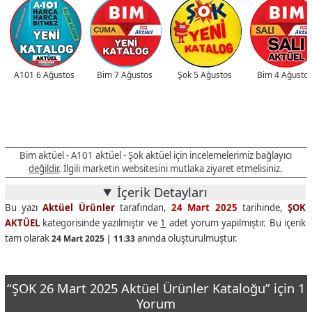
A101 6 Ağustos
Bim 7 Ağustos
Şok 5 Ağustos
Bim 4 Ağusto
Bim aktüel - A101 aktüel - Şok aktüel için incelemelerimiz bağlayıcı
değildir
. İlgili marketin websitesini mutlaka ziyaret etmelisiniz.
İçerik Detayları
Bu yazı
Aktüel Ürünler
tarafından,
24 Mart 2025
tarihinde,
ŞOK
AKTÜEL
kategorisinde yazılmıştır ve
1
adet yorum yapılmıştır. Bu içerik
tam olarak
anında oluşturulmuştur.
24 Mart 2025 | 11:33
“ŞOK 26 Mart 2025 Aktüel Ürünler Kataloğu” için 1
Yorum