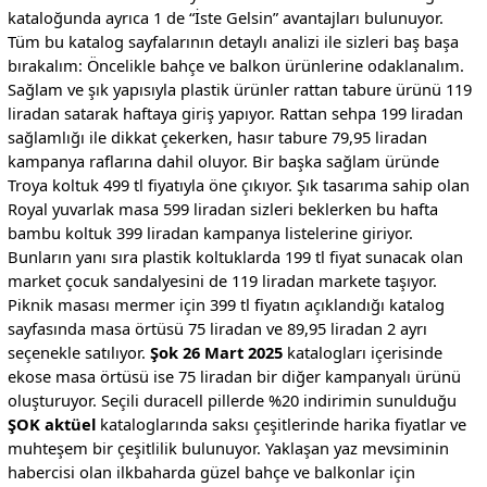
kataloğunda ayrıca 1 de “İste Gelsin” avantajları bulunuyor.
Tüm bu katalog sayfalarının detaylı analizi ile sizleri baş başa
bırakalım: Öncelikle bahçe ve balkon ürünlerine odaklanalım.
Sağlam ve şık yapısıyla plastik ürünler rattan tabure ürünü 119
liradan satarak haftaya giriş yapıyor. Rattan sehpa 199 liradan
sağlamlığı ile dikkat çekerken, hasır tabure 79,95 liradan
kampanya raflarına dahil oluyor. Bir başka sağlam üründe
Troya koltuk 499 tl fiyatıyla öne çıkıyor. Şık tasarıma sahip olan
Royal yuvarlak masa 599 liradan sizleri beklerken bu hafta
bambu koltuk 399 liradan kampanya listelerine giriyor.
Bunların yanı sıra plastik koltuklarda 199 tl fiyat sunacak olan
market çocuk sandalyesini de 119 liradan markete taşıyor.
Piknik masası mermer için 399 tl fiyatın açıklandığı katalog
sayfasında masa örtüsü 75 liradan ve 89,95 liradan 2 ayrı
seçenekle satılıyor.
Şok 26 Mart 2025
katalogları içerisinde
ekose masa örtüsü ise 75 liradan bir diğer kampanyalı ürünü
oluşturuyor. Seçili duracell pillerde %20 indirimin sunulduğu
ŞOK aktüel
kataloglarında saksı çeşitlerinde harika fiyatlar ve
muhteşem bir çeşitlilik bulunuyor. Yaklaşan yaz mevsiminin
habercisi olan ilkbaharda güzel bahçe ve balkonlar için