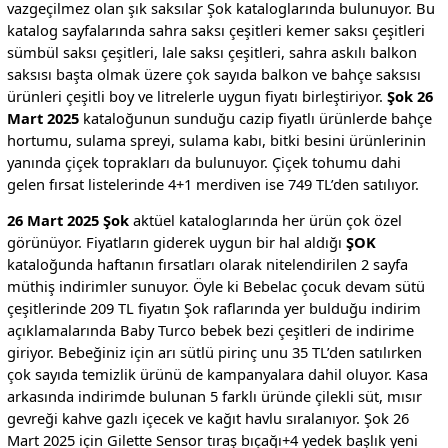
vazgeçilmez olan şık saksılar Şok kataloglarında bulunuyor. Bu
katalog sayfalarında sahra saksı çeşitleri kemer saksı çeşitleri
sümbül saksı çeşitleri, lale saksı çeşitleri, sahra askılı balkon
saksısı başta olmak üzere çok sayıda balkon ve bahçe saksısı
ürünleri çeşitli boy ve litrelerle uygun fiyatı birleştiriyor.
Şok 26
Mart 2025
kataloğunun sunduğu cazip fiyatlı ürünlerde bahçe
hortumu, sulama spreyi, sulama kabı, bitki besini ürünlerinin
yanında çiçek toprakları da bulunuyor. Çiçek tohumu dahi
gelen fırsat listelerinde 4+1 merdiven ise 749 TL’den satılıyor.
26 Mart 2025 Şok
aktüel kataloglarında her ürün çok özel
görünüyor. Fiyatların giderek uygun bir hal aldığı
ŞOK
kataloğunda haftanın fırsatları olarak nitelendirilen 2 sayfa
müthiş indirimler sunuyor. Öyle ki Bebelac çocuk devam sütü
çeşitlerinde 209 TL fiyatın Şok raflarında yer bulduğu indirim
açıklamalarında Baby Turco bebek bezi çeşitleri de indirime
giriyor. Bebeğiniz için arı sütlü pirinç unu 35 TL’den satılırken
çok sayıda temizlik ürünü de kampanyalara dahil oluyor. Kasa
arkasında indirimde bulunan 5 farklı üründe çilekli süt, mısır
gevreği kahve gazlı içecek ve kağıt havlu sıralanıyor. Şok 26
Mart 2025 için Gilette Sensor tıraş bıçağı+4 yedek başlık yeni