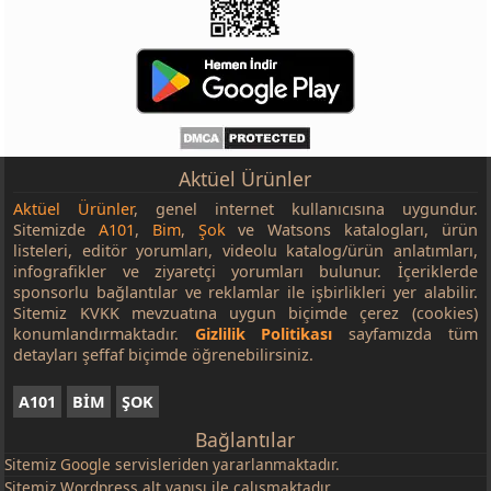
Aktüel Ürünler
Aktüel Ürünler
, genel internet kullanıcısına uygundur.
Sitemizde
A101
,
Bim
,
Şok
ve Watsons katalogları, ürün
listeleri, editör yorumları, videolu katalog/ürün anlatımları,
infografikler ve ziyaretçi yorumları bulunur. İçeriklerde
sponsorlu bağlantılar ve reklamlar ile işbirlikleri yer alabilir.
Sitemiz KVKK mevzuatına uygun biçimde çerez (cookies)
konumlandırmaktadır.
Gizlilik Politikası
sayfamızda tüm
detayları şeffaf biçimde öğrenebilirsiniz.
A101
BİM
ŞOK
Bağlantılar
Sitemiz
Google
servisleriden yararlanmaktadır.
Sitemiz Wordpress alt yapısı ile çalışmaktadır.