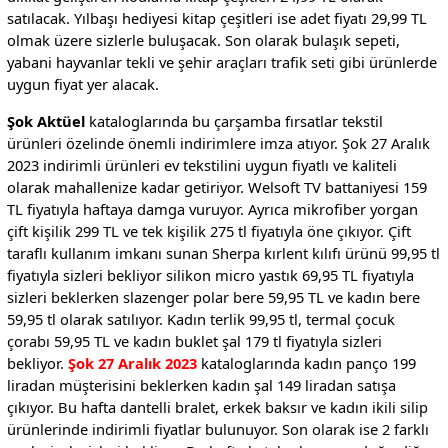
satılacak. Yılbaşı hediyesi kitap çeşitleri ise adet fiyatı 29,99 TL
olmak üzere sizlerle buluşacak. Son olarak bulaşık sepeti,
yabani hayvanlar tekli ve şehir araçları trafik seti gibi ürünlerde
uygun fiyat yer alacak.
Şok Aktüel
kataloglarında bu çarşamba fırsatlar tekstil
ürünleri özelinde önemli indirimlere imza atıyor. Şok 27 Aralık
2023 indirimli ürünleri ev tekstilini uygun fiyatlı ve kaliteli
olarak mahallenize kadar getiriyor. Welsoft TV battaniyesi 159
TL fiyatıyla haftaya damga vuruyor. Ayrıca mikrofiber yorgan
çift kişilik 299 TL ve tek kişilik 275 tl fiyatıyla öne çıkıyor. Çift
taraflı kullanım imkanı sunan Sherpa kırlent kılıfı ürünü 99,95 tl
fiyatıyla sizleri bekliyor silikon micro yastık 69,95 TL fiyatıyla
sizleri beklerken slazenger polar bere 59,95 TL ve kadın bere
59,95 tl olarak satılıyor. Kadın terlik 99,95 tl, termal çocuk
çorabı 59,95 TL ve kadın buklet şal 179 tl fiyatıyla sizleri
bekliyor.
Şok 27 Aralık 2023
kataloglarında kadın panço 199
liradan müşterisini beklerken kadın şal 149 liradan satışa
çıkıyor. Bu hafta dantelli bralet, erkek baksır ve kadın ikili silip
ürünlerinde indirimli fiyatlar bulunuyor. Son olarak ise 2 farklı