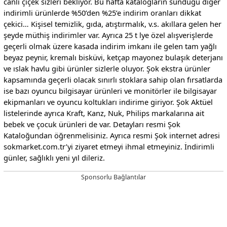
canlı çiçek sizleri bekliyor. Bu hafta katalogların sunduğu diğer
indirimli ürünlerde %50’den %25’e indirim oranları dikkat
çekici… Kişisel temizlik, gıda, atıştırmalık, v.s. akıllara gelen her
şeyde müthiş indirimler var. Ayrıca 25 t lye özel alışverişlerde
geçerli olmak üzere kasada indirim imkanı ile gelen tam yağlı
beyaz peynir, kremalı bisküvi, ketçap mayonez bulaşık deterjanı
ve ıslak havlu gibi ürünler sizlerle oluyor. Şok ekstra ürünler
kapsamında geçerli olacak sınırlı stoklara sahip olan fırsatlarda
ise bazı oyuncu bilgisayar ürünleri ve monitörler ile bilgisayar
ekipmanları ve oyuncu koltukları indirime giriyor. Şok Aktüel
listelerinde ayrıca Kraft, Kanz, Nuk, Philips markalarına ait
bebek ve çocuk ürünleri de var. Detayları resmi Şok
Kataloğundan öğrenmelisiniz. Ayrıca resmi Şok internet adresi
sokmarket.com.tr’yi ziyaret etmeyi ihmal etmeyiniz. İndirimli
günler, sağlıklı yeni yıl dileriz.
Sponsorlu Bağlantılar