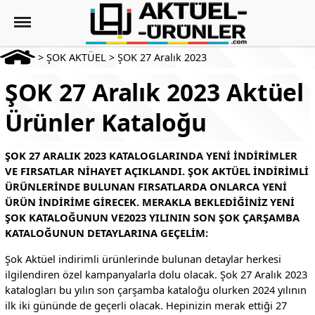
>
ŞOK AKTÜEL
>
ŞOK 27 Aralık 2023
ŞOK 27 Aralık 2023 Aktüel
Ürünler Kataloğu
ŞOK 27 ARALIK 2023 KATALOGLARINDA YENI INDIRIMLER
VE FIRSATLAR NIHAYET AÇIKLANDI. ŞOK AKTÜEL INDIRIMLI
ÜRÜNLERINDE BULUNAN FIRSATLARDA ONLARCA YENI
ÜRÜN INDIRIME GIRECEK. MERAKLA BEKLEDIĞINIZ YENI
ŞOK KATALOĞUNUN VE2023 YILININ SON ŞOK ÇARŞAMBA
KATALOĞUNUN DETAYLARINA GEÇELIM:
Şok Aktüel indirimli ürünlerinde bulunan detaylar herkesi
ilgilendiren özel kampanyalarla dolu olacak. Şok 27 Aralık 2023
katalogları bu yılın son çarşamba kataloğu olurken 2024 yılının
ilk iki gününde de geçerli olacak. Hepinizin merak ettiği 27