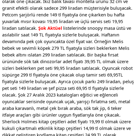
olarak öne çıkacak. İkiz balık tavası montella ürünü 32 cm ve
granit efektli olarak sadece 299 liradan müşterisiyle buluşacak.
Petcom şarjörlü rende 149 tl fiyatıyla öne çıkarken bu hafta
yuvarlak mısır kovası 19,95 liradan ve üçlü servis seti 19,95
liradan satılacak.
Şok Aktüel
listelerinde snoopy masa üstü ve
asılabilir saat 149 TL fiyatıyla sizlerle buluşacak. Haftanın
devamında pek çok oyuncakta özel fiyat var. Örneğin Melis
bebek ve sevimli köpek 279 TL fiyatıyla sizleri beklerken Melis
bebek altını ıslatan 299 liradan satılacak. Bir başka fırsat
ürününde sök tak dinozorlar adet fiyatı 39,95 TL olmak üzere
sizleri beklerken pet seti 99,95 liradan satılacak. Oyuncak robot
süpürge 299 tl fiyatıyla öne çıkacak olup tamir seti 69,95TL
fiyatıyla sizlerle buluşacak. Ayrıca çocuk parkı 249 liradan, peluş
pet seti 149 liradan ve şef pizza seti 69,95 tl fiyatıyla sizlerle
olacak. Şok 27 Aralık 2023 katalogları eğitici ve eğlenceli
oyuncaklar serisinde oyuncak uçak, yarışçı fırlatma seti, metal
araba karavanlı, metal çek bırak araba, sök tak jip, 6 teker
itfaiye araçları gibi ürünler uygun fiyatlarıyla öne çıkacak.
Sherlock Holmes kitap çeşitleri adet fiyatı 19,99 tl olmak üzere
kukuli çıkartmalı etkinlik kitap çeşitleri 14,99 tl olmak üzere ve
dikkat geliştiren kodlama kitap çeşitleri 24,99 TL olarak