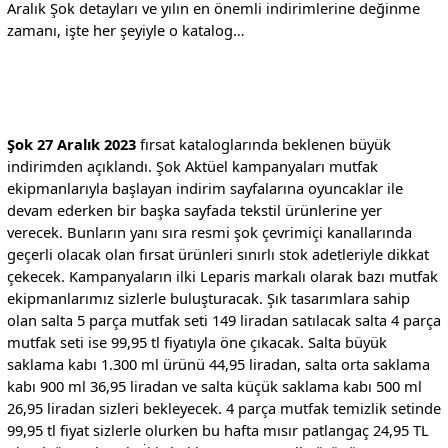
Aralık Şok detayları ve yılın en önemli indirimlerine değinme
zamanı, işte her şeyiyle o katalog…
Şok 27 Aralık 2023
fırsat kataloglarında beklenen büyük
indirimden açıklandı. Şok Aktüel kampanyaları mutfak
ekipmanlarıyla başlayan indirim sayfalarına oyuncaklar ile
devam ederken bir başka sayfada tekstil ürünlerine yer
verecek. Bunların yanı sıra resmi şok çevrimiçi kanallarında
geçerli olacak olan fırsat ürünleri sınırlı stok adetleriyle dikkat
çekecek. Kampanyaların ilki Leparis markalı olarak bazı mutfak
ekipmanlarımız sizlerle buluşturacak. Şık tasarımlara sahip
olan salta 5 parça mutfak seti 149 liradan satılacak salta 4 parça
mutfak seti ise 99,95 tl fiyatıyla öne çıkacak. Salta büyük
saklama kabı 1.300 ml ürünü 44,95 liradan, salta orta saklama
kabı 900 ml 36,95 liradan ve salta küçük saklama kabı 500 ml
26,95 liradan sizleri bekleyecek. 4 parça mutfak temizlik setinde
99,95 tl fiyat sizlerle olurken bu hafta mısır patlangaç 24,95 TL