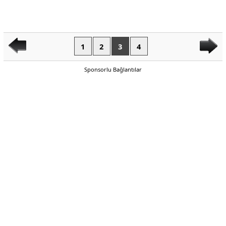
1
2
3
4
Sponsorlu Bağlantılar