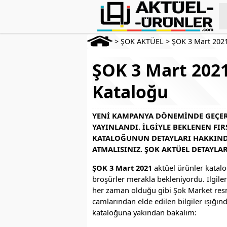
>
ŞOK AKTÜEL
>
ŞOK 3 Mart 202
ŞOK 3 Mart 2021
Kataloğu
YENI KAMPANYA DÖNEMINDE GEÇERL
YAYINLANDI. İLGIYLE BEKLENEN FIR
KATALOĞUNUN DETAYLARI HAKKINDA
ATMALISINIZ. ŞOK AKTÜEL DETAYLA
ŞOK 3 Mart 2021
aktüel ürünler katalo
broşürler merakla bekleniyordu. İlgiler
her zaman olduğu gibi Şok Market resm
camlarından elde edilen bilgiler ışığı
kataloğuna yakından bakalım: