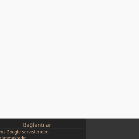
Bağlantılar
miz
Google
servisleriden
rlanmaktadır.