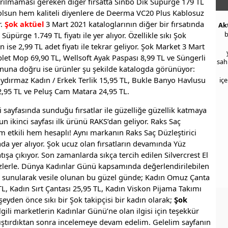
açırılmaması gereken diğer fırsatta Sinbo Dik Süpürge 179 TL
ı olsun hem kaliteli diyenlere de Deerma VC20 Plus Kablosuz
r.
Şok aktüel
3 Mart 2021 kataloglarının diğer bir fırsatında
Ak
b
pürge 1.749 TL fiyatı ile yer alıyor. Özellikle sıkı Şok
an ise 2,99 TL adet fiyatı ile tekrar geliyor. Şok Market 3 Mart
et Mop 69,90 TL, Wellsoft Ayak Paspası 8,99 TL ve Süngerli
sah
onuna doğru ise ürünler şu şekilde katalogda görünüyor:
aydırmaz Kadın / Erkek Terlik 15,95 TL, Bukle Banyo Havlusu
iç
 12,95 TL ve Peluş Cam Matara 24,95 TL.
i sayfasında sunduğu fırsatlar ile güzelliğe güzellik katmaya
n ikinci sayfası ilk ürünü RAKS’dan geliyor. Raks Saç
m etkili hem hesaplı! Aynı markanın Raks Saç Düzleştirici
yfada yer alıyor. Şok ucuz olan fırsatların devamında Yüz
ışa çıkıyor. Son zamanlarda sıkça tercih edilen Silvercrest El
 sizlerle. Dünya Kadınlar Günü kapsamında değerlendirilebilen
ar sunularak vesile olunan bu güzel günde; Kadın Omuz Çanta
TL, Kadın Sırt Çantası 25,95 TL, Kadın Viskon Pijama Takımı
yden önce sıkı bir Şok takipçisi bir kadın olarak;
Şok
ili marketlerin Kadınlar Günü’ne olan ilgisi için teşekkür
kıştırdıktan sonra incelemeye devam edelim. Gelelim sayfanın