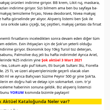
makyaj ürünleri indirime giriyor. BB krem, Likit ruj, maskara,
zları indirime giriyor. Sizi bilmem ama ben bu sayfaya ba-
lı makyaj temizleme fırçası, Nivea deodorant, Nivea makyaj
fta görselinde yer alıyor. Alışveriş listemi ben Şok ile
ra orkide saksı çiçeği, taç çeşitleri, makyaj çantası da fırsat
önemli fırsatlarını inceledikten sonra devam eden diğer tüm
m edelim. Evin ihtiyaçları için de Şok’un yeterli olduğu
 indirime giriyor. Ekonomik boy 10kg Tursil toz deterjan,
abunu, Palmolive duş jeli bu hafta indirimde! Ayrıca Ariel,
şitlerinde %25 indirim yine
Şok aktüel 3 Mart 2021
tea, Lokum aşkı puf lokum, Eti burçak Sultani 3lü, Fiorella
e. 25 TL ve üzeri alışverişlerinizde geçerli olacak olan
960 ml ve ayrıca Bahçıvan Süzme Peynir 500 gr yine Şok’ta.
lerin en doğru hali ve detayı için sokmarket. com. tr’yi
nceleme haberinin sonuna geldik. Biz alışveriş listemizi
en bunu
YORUM
kısmında bizimle paylaşın!
k Aktüel Kataloğunda Neler var?