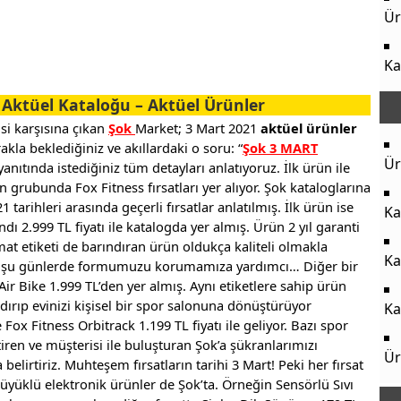
.
Ür
Ka
Aktüel Kataloğu – Aktüel Ürünler
si karşısına çıkan
Şok
Market; 3 Mart 2021
aktüel ürünler
kla beklediğiniz ve akıllardaki o soru: “
Şok 3 MART
Ür
anıtında istediğiniz tüm detayları anlatıyoruz. İlk ürün ile
n grubunda Fox Fitness fırsatları yer alıyor. Şok kataloglarına
tarihleri arasında geçerli fırsatlar anlatılmış. İlk ürün ise
Ka
ı 2.999 TL fiyatı ile katalogda yer almış. Ürün 2 yıl garanti
imat etiketi de barındıran ürün oldukça kaliteli olmakla
Ka
uz şu günlerde formumuzu korumamıza yardımcı… Diğer bir
Air Bike 1.999 TL’den yer almış. Aynı etiketlere sahip ürün
dırıp evinizi kişisel bir spor salonuna dönüştürüyor
Ka
e Fox Fitness Orbitrack 1.199 TL fiyatı ile geliyor. Bazı spor
iren ve müşterisi ile buluşturan Şok’a şükranlarımızı
Ür
 belirtiriz. Muhteşem fırsatların tarihi 3 Mart! Peki her fırsat
büyüklü elektronik ürünler de Şok’ta. Örneğin Sensörlü Sıvı