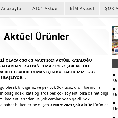
Anasayfa
A101 Aktüel
BİM Aktüel
ŞOK A
1
 Aktüel Ürünler
I OLACAK ŞOK 3 MART 2021 AKTÜEL KATALOĞU
SATLARIN YER ALDIĞI 3 MART 2021 ŞOK AKTÜEL
 BILGI SAHIBI OLMAK IÇIN BU HABERIMIZE GÖZ
RI BAŞLIYOR…
Ür
ğu olarak bildiğimiz ve pek çok Şok ucuz ürün barındıran
in odağındaki kataloglarda pek çok söylenti olsa da net bilgi
Ür
i bağlantılarından ve Şok camlarından geldi. Şok
nda haber bültenlerine düşen
3 Mart 2021 Şok aktüel
ürünler
Ür