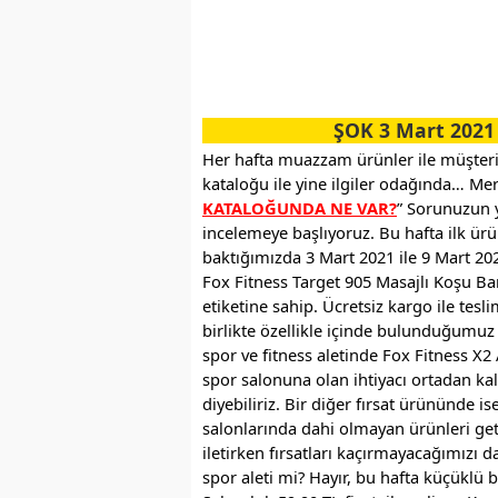
.
ŞOK 3 Mart 2021 
Her hafta muazzam ürünler ile müşteri
kataloğu ile yine ilgiler odağında… Mera
KATALOĞUNDA NE VAR?
” Sorunuzun y
incelemeye başlıyoruz. Bu hafta ilk ürü
baktığımızda 3 Mart 2021 ile 9 Mart 2021 
Fox Fitness Target 905 Masajlı Koşu Band
etiketine sahip. Ücretsiz kargo ile tesl
birlikte özellikle içinde bulunduğum
spor ve fitness aletinde Fox Fitness X2 
spor salonuna olan ihtiyacı ortadan kal
diyebiliriz. Bir diğer fırsat ürününde is
salonlarında dahi olmayan ürünleri get
iletirken fırsatları kaçırmayacağımızı da
spor aleti mi? Hayır, bu hafta küçüklü 