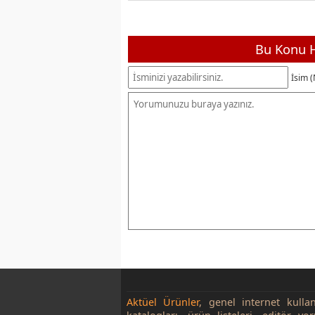
Bu Konu H
İsim (
Aktüel Ürünler
, genel internet kulla