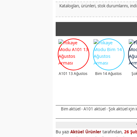
Katalogları, ürünleri, stok durumlarını, ind
A101 13 Ağustos
Bim 14 Ağustos
Şok
Bim aktüel - A101 aktüel - Şok aktüel için
Bu yazı
Aktüel Ürünler
tarafından,
26 Şu