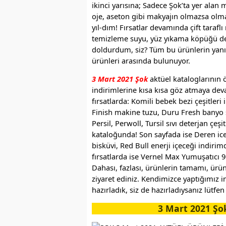
ikinci yarısına; Sadece Şok’ta yer alan 
oje, aseton gibi makyajın olmazsa olma
yıl-dım! Fırsatlar devamında çift taraf
temizleme suyu, yüz yıkama köpüğü de ha
doldurdum, siz? Tüm bu ürünlerin yanı sı
ürünleri arasında bulunuyor.
3 Mart 2021 Şok
aktüel kataloglarının 
indirimlerine kısa kısa göz atmaya deva
fırsatlarda: Komili bebek bezi çeşitleri
Finish makine tuzu, Duru Fresh banyo s
Persil, Perwoll, Tursil sıvı deterjan çe
kataloğunda! Son sayfada ise Deren ice 
bisküvi, Red Bull enerji içeceği indirimd
fırsatlarda ise Vernel Max Yumuşatıcı 
Dahası, fazlası, ürünlerin tamamı, ürün
ziyaret ediniz. Kendimizce yaptığımız i
hazırladık, siz de hazırladıysanız lütf
3 Mart 2021 Şo