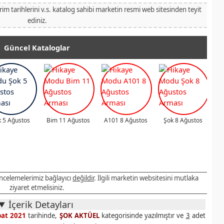
irim tarihlerini v.s. katalog sahibi marketin resmi web sitesinden teyit
ediniz.
Güncel Kataloglar
 5 Ağustos
Bim 11 Ağustos
A101 8 Ağustos
Şok 8 Ağustos
 incelemelerimiz bağlayıcı
değildir
. İlgili marketin websitesini mutlaka
ziyaret etmelisiniz.
İçerik Detayları
bat 2021
tarihinde,
ŞOK AKTÜEL
kategorisinde yazılmıştır ve
3
adet