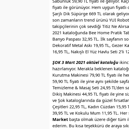
Sabunluk 59,90 TL fiyatı ile geliyor. K
fiyatı ile görünüyor. Hem uygun fiyatl
Şarjlı Dik Süpürge 669 TL olarak geliyo
son zamanların trend ürünü YUI Robot Sü
takipçilerinin çok sevdiği Titiz Ne Alırs
2021 kataloğunda Bee Home Pratik Tabl
Banyo Paspası 32,95 TL. İlk sayfanın s
Dekoratif Metal Askı 19,95 TL, Gezer K
16,95 TL, Nakışlı El Yüz Havlu Seti 2’li
ŞOK 3 Mart 2021 aktüel kataloğu
ikinc
hazırlanıyor. Merakla beklenen kataloğu
Kurutma Makinesi 79,90 TL fiyatı ile he
59,90 TL fiyatı ile yine aynı şekilde sa
Temizleme & Masaj Seti 24,95 TL’den sat
Dikiş Makinesi 44,95 TL fiyatı ile yine
ve Şok kataloglarında da güzel fırsatl
Çeşitleri 22,95 TL, Kadın Cüzdan 15,95 
39,95 TL ve Kokulu Mum 11,95 TL. Her şe
Market
başta olmak üzere diğer tüm ilg
ederim. Bu kısa teşekkürü de araya sı