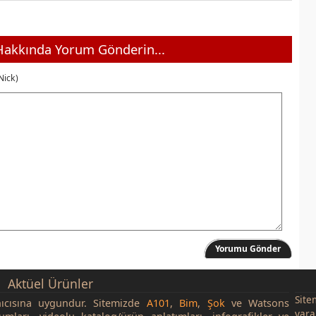
akkında Yorum Gönderin...
Nick)
Yorumu Gönder
Aktüel Ürünler
Site
nıcısına uygundur. Sitemizde
A101
,
Bim
,
Şok
ve Watsons
yara