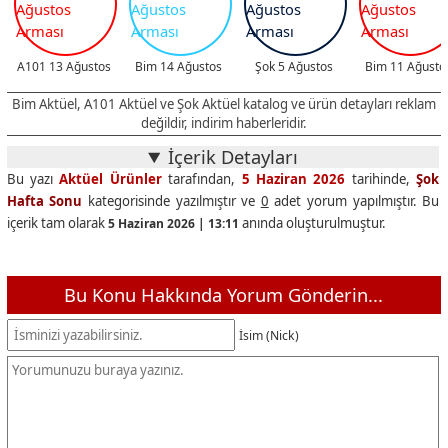
Barbie Köpeği ile Seyahatte
699,00 TL
Enchantimals Popüler Karakter Bebekler
399,00 TL
A101 13 Ağustos
Bim 14 Ağustos
Şok 5 Ağustos
Bim 11 Ağusto
Gokidy Gemi Seti
129,00 TL
Bim Aktüel, A101 Aktüel ve Şok Aktüel katalog ve ürün detayları reklam
Gokidy Gemi
249,00 TL
değildir, indirim haberleridir.
Gokidy Büyük Kova Seti
129,00 TL
İçerik Detayları
Bu yazı
Aktüel Ürünler
tarafından,
5 Haziran 2026
tarihinde,
Şok
Gokidy Yelkenli/Kürekli Yazlık Set
119,00 TL
Hafta Sonu
kategorisinde yazılmıştır ve
0
adet yorum yapılmıştır. Bu
GoKidy Lisanslı Tekli Köpük
17,95 TL
içerik tam olarak
anında oluşturulmuştur.
5 Haziran 2026 | 13:11
GoKidy Asa Köpük
50,00 TL
GoKidy Yelpaze Köpük
100,00 TL
Bu Konu Hakkında Yorum Gönderin...
GoKidy Su Bombası Balonu 25'li
25,00 TL
İsim (Nick)
Metal Taşıyıcı Tırlı Araba
199,00 TL
GoKidy Blok Araç Çeşitleri
100,00 TL
Pilsan Magic Basketbol Potası ve Futbol Kalesi Seti
399,00 TL
Emotion/Blade Deodorant Çeşitleri 200 ml
129,00 TL