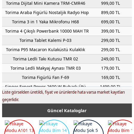
Torima Dijital Mini Kamera TRM-CMR46
999,00 TL
Torima Araba Figürlü Nostaljik Radyo Hoparlör D91
899,00 TL
Torima 3 in 1 Yaka Mikrofonu H68
699,00 TL
Torima 4 Çıkışlı Powerbank 10000 MAH TRM-1011
399,00 TL
Torima Tablet Kalemi P-03
299,00 TL
Torima P95 Macaron Kulaküstü Kulaklık
299,00 TL
Torima Ledli Takı Kutusu TMR 02
249,00 TL
Torima Ledli Makyaj Aynası TMR 03
179,00 TL
Torima Figürlü Fan F-69
169,00 TL
Singer Expert Power 2600 W Buharlı Ütü
1499,00 TL
Liste görselden üretildi, fiyat ve ürünlerde hata varsa market kayıtları
Mikado MD-68 BT Telefon Tutuculu Hoparlör
499,00 TL
geçerlidir.
Aprila AIK-9905 Ultrasonik Fare ve Böcek Kovucu
249,00 TL
Güncel Kataloglar
Minix Collectible Figurines Ronaldo / Messi / Mbappe Figür
899,00 TL
Thomas & Friends Büyük Tren
299,00 TL
Hot Wheels Monster Trucks Arabalar
279,00 TL