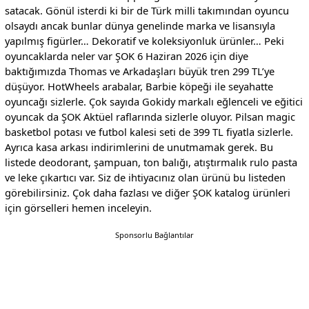
satacak. Gönül isterdi ki bir de Türk milli takımından oyuncu
olsaydı ancak bunlar dünya genelinde marka ve lisansıyla
yapılmış figürler… Dekoratif ve koleksiyonluk ürünler… Peki
oyuncaklarda neler var ŞOK 6 Haziran 2026 için diye
baktığımızda Thomas ve Arkadaşları büyük tren 299 TL’ye
düşüyor. HotWheels arabalar, Barbie köpeği ile seyahatte
oyuncağı sizlerle. Çok sayıda Gokidy markalı eğlenceli ve eğitici
oyuncak da ŞOK Aktüel raflarında sizlerle oluyor. Pilsan magic
basketbol potası ve futbol kalesi seti de 399 TL fiyatla sizlerle.
Ayrıca kasa arkası indirimlerini de unutmamak gerek. Bu
listede deodorant, şampuan, ton balığı, atıştırmalık rulo pasta
ve leke çıkartıcı var. Siz de ihtiyacınız olan ürünü bu listeden
görebilirsiniz. Çok daha fazlası ve diğer ŞOK katalog ürünleri
için görselleri hemen inceleyin.
Sponsorlu Bağlantılar