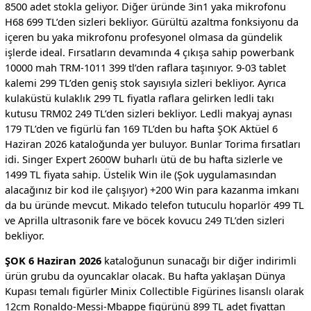
8500 adet stokla geliyor. Diğer üründe 3in1 yaka mikrofonu
H68 699 TL’den sizleri bekliyor. Gürültü azaltma fonksiyonu da
içeren bu yaka mikrofonu profesyonel olmasa da gündelik
işlerde ideal. Fırsatların devamında 4 çıkışa sahip powerbank
10000 mah TRM-1011 399 tl’den raflara taşınıyor. 9-03 tablet
kalemi 299 TL’den geniş stok sayısıyla sizleri bekliyor. Ayrıca
kulaküstü kulaklık 299 TL fiyatla raflara gelirken ledli takı
kutusu TRM02 249 TL’den sizleri bekliyor. Ledli makyaj aynası
179 TL’den ve figürlü fan 169 TL’den bu hafta ŞOK Aktüel 6
Haziran 2026 kataloğunda yer buluyor. Bunlar Torima fırsatları
idi. Singer Expert 2600W buharlı ütü de bu hafta sizlerle ve
1499 TL fiyata sahip. Üstelik Win ile (Şok uygulamasından
alacağınız bir kod ile çalışıyor) +200 Win para kazanma imkanı
da bu üründe mevcut. Mikado telefon tutuculu hoparlör 499 TL
ve Aprilla ultrasonik fare ve böcek kovucu 249 TL’den sizleri
bekliyor.
ŞOK 6 Haziran 2026
kataloğunun sunacağı bir diğer indirimli
ürün grubu da oyuncaklar olacak. Bu hafta yaklaşan Dünya
Kupası temalı figürler Minix Collectible Figürines lisanslı olarak
12cm Ronaldo-Messi-Mbappe figürünü 899 TL adet fiyattan