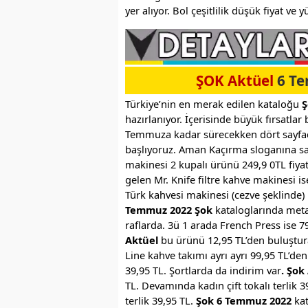
yer alıyor. Bol çeşitlilik düşük fiyat ve
ŞOK Aktüel
6 Te
Türkiye’nin en merak edilen kataloğu
Ş
hazırlanıyor. İçerisinde büyük fırsatla
Temmuza kadar sürecekken dört sayfada
başlıyoruz. Aman Kaçırma sloganına sa
makinesi 2 kupalı ürünü 249,9 0TL fiyatl
gelen Mr. Knife filtre kahve makinesi is
Türk kahvesi makinesi (cezve şeklinde) 
Temmuz 2022 Şok
kataloglarında metal
raflarda. 3ü 1 arada French Press ise 79
Aktüel
bu ürünü 12,95 TL’den buluştura
Line kahve takımı ayrı ayrı 99,95 TL’de
39,95 TL. Şortlarda da indirim var
. Şok
TL. Devamında kadın çift tokalı terlik 3
terlik 39,95 TL.
Şok 6 Temmuz 2022
kat