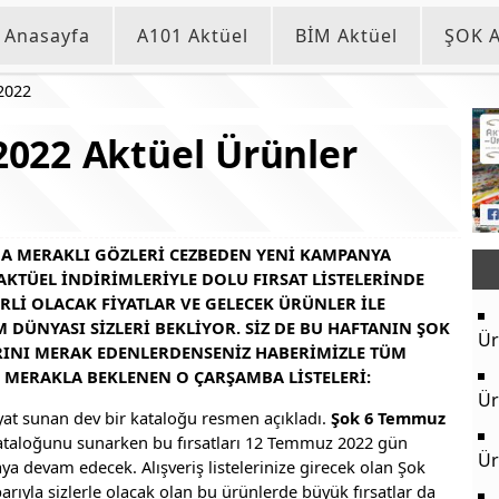
Anasayfa
A101 Aktüel
BİM Aktüel
ŞOK A
2022
022 Aktüel Ürünler
A MERAKLI GÖZLERI CEZBEDEN YENI KAMPANYA
AKTÜEL INDIRIMLERIYLE DOLU FIRSAT LISTELERINDE
I OLACAK FIYATLAR VE GELECEK ÜRÜNLER ILE
 DÜNYASI SIZLERI BEKLIYOR. SIZ DE BU HAFTANIN ŞOK
Ür
RINI MERAK EDENLERDENSENIZ HABERIMIZLE TÜM
TE MERAKLA BEKLENEN O ÇARŞAMBA LISTELERI:
Ür
yat sunan dev bir kataloğu resmen açıkladı.
Şok 6 Temmuz
ataloğunu sunarken bu fırsatları 12 Temmuz 2022 gün
Ür
ya devam edecek. Alışveriş listelerinize girecek olan Şok
ıyla sizlerle olacak olan bu ürünlerde büyük fırsatlar da