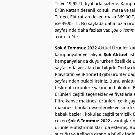
TL ve 19,95 TL fiyatlarla sizlerle. Kamp
ürün Rattan desenli koltuk, masa ve tab
TL’den, Elit rattan desen masa 369,90 T,
ise 49,95 TL. Bu sayfada daha fazla ür
sayfasında daha fazlası var.
Şok 6 Temm
.com. tr ‘de.
Şok 6 Temmuz 2022
Aktüel Ürünler ka
kampanyalar yer alıyor.
Şok Aktüel
lis
kampanyalar da duyururken özellikle De
sayfasında yer alan bir bilgide Derby d
Playstatin ve iPhone13 gibi ürünler dağı
sayfasından bulabilirsiniz. Bunu anlat
teslimatlı ürünlere yakından bakalım. 
ürünleri çeşitli seçenekler ve fiyatlarla
filtre kahve makinesi ürünleri, çelik ça
makinesi harika desenleriyle ve sınırlı 
bebek bezleri, kokular, çeşitli temizlik 
çeken
Şok 6 Temmuz 2022
avantajları
ürünlere atıştırmalıkları da eklemiş. Bü
sucuğu ve Kellog’s granola büyük indiri