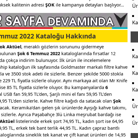
 yüksek kalitenin adresi
ŞOK
ile kampanya detayları başlıyor…
Ür
Ka
mmuz 2022 Kataloğu Hakkında
ok Aktüel
, meraklı gözlerin sorununu gidermeye
r bulunan
Şok 6 Temmuz 2022
kataloglarında fırsatlar 12
Ka
 çokça indirim bulunuyor. İlk ürün ile incelemelere
hip kataloğun ilk sayfasında Goldmaster markalı filtre kahve
Ka
a ve 3500 stok adeti ile sizlerle. Benzer şekilde 5000 stokla
e 229 TL fiyatla sizlerle oluyor. Aynı markaya ait olan Mr Knife
ise 85 TL fiyatla sizlerle oluyor. Bu kampanyalarda
6
Ka
 USB fan 59,95 TL’den, Şarjlı mini el fanı 59,95 TL’den
,95 TL’den sizlerle. Kahve filtre kağıdı da satacak olan
Şok
Ür
cak. Keramika’dan gelen şık ürünlerde Ayışığı kahve takımı,
n sizlerle. Ayrıca Paşabahçe 3lü Linka meşrubat bardağı ise
 Aktüel
listelerinde erkek şort 74,95 TL, kadın şort ise 64,95
Ür
9,95 TL, erkek tek bant terlik 44,95 TL. Kadın çapraz bantlı
aloglarında sineklik tek kanat ve çift kanat ürünleri de 14,95