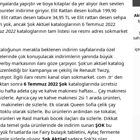
anyalarda yapıştır ve boya kitaplar da yer alıyor iken sevilen
ureler indirime giriyor. Elit Rattan desen koltuk 199,90
Ak
 Elit rattan desen tabure 34,95 TL ve Elit rattan desen sehpa
b
ün yok, ancak Şok Aktüel kataloglarının 6 Temmuz 2022
uz 2022
kataloglarının tam listesi ise resmi adres sokmarket
sah
taloğunun merakla beklenen indirim sayfalarında özel
iç
telerinde çok konuşulacak indirimlerin yanında büyük
rby markasının ilanı göze çarpıyor. Şok’un aktüel katalog
üzenlediği bir kampanya ve çekiliş ile Renault Twizy,
tıyor. İlgili ilanı resmi kanal olan sokmarket. com .tr’ den
tıktan sonra
6 Temmuz 2022 Şok
kataloglarında ücretsiz
Bu hafta adeta çay ve kahve makinesi haftası… Çay makinesi
 sizlerle. Ayrıca çay ve kahve makinesi 2si 1 arada ürünleri,
y makineleri de sizlerle. Ek olarak Queen Sofia çelik çay
stoklu olarak sizlerle. Bu ürünlerin ardından ise tokalar,
ürünleri ve Raid markalı böcek ilaçları da sizlerle. Dikkat
nda temel gıda ürünlerinde de indirim sunan
ŞOK
bu
yük fırsatlarda ise Fairy bulaşık tabletini, Aytaç fermente
mle sizlerle oluyor.
Şok Aktüel
sadece Şok’ta olan