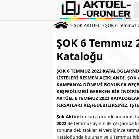
>
ŞOK AKTÜEL
>
ŞOK 6 Temmuz 
ŞOK 6 Temmuz 2
Kataloğu
ŞOK 6 TEMMUZ 2022 KATALOGLARND
LISTELERI RESMEN AÇIKLANDI. ŞOK 
KAMPANYA DÖNEMI BOYUNCA GEÇERL
KEŞFEDILMESI GEREKEN BIR INDIRIM
AKTÜEL 6 TEMMUZ 2022 KATALOGLA
FIRSATLARI KEŞFEDEBILIRSINIZ. İŞ
Şok Aktüel
onlarca üründe indirimli fi
2022
ile temmuz ayının ilk çarşamba k
sonuna dek stoklar el verdiğince satma
Kataloğunda bulunan ve 6 Temmuz itibar