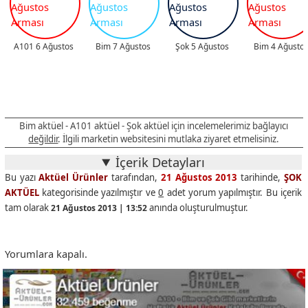
A101 6 Ağustos
Bim 7 Ağustos
Şok 5 Ağustos
Bim 4 Ağusto
Bim aktüel - A101 aktüel - Şok aktüel için incelemelerimiz bağlayıcı
değildir
. İlgili marketin websitesini mutlaka ziyaret etmelisiniz.
İçerik Detayları
Bu yazı
Aktüel Ürünler
tarafından,
21 Ağustos 2013
tarihinde,
ŞOK
AKTÜEL
kategorisinde yazılmıştır ve
0
adet yorum yapılmıştır. Bu içerik
tam olarak
anında oluşturulmuştur.
21 Ağustos 2013 | 13:52
Yorumlara kapalı.