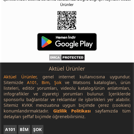
Ürünler
Aktüel Ürünler
Aktüel Ürünler
, genel internet kullanıcısına uygundur.
Sitemizde
A101
,
Bim
,
Şok
ve Watsons katalogları, ürün
listeleri, editör yorumları, videolu katalog/ürün anlatımları,
infografikler ve ziyaretçi yorumları bulunur. İçeriklerde
sponsorlu bağlantılar ve reklamlar ile işbirlikleri yer alabilir.
Sitemiz KVKK mevzuatına uygun biçimde çerez (cookies)
konumlandırmaktadır.
Gizlilik Politikası
sayfamızda tüm
detayları şeffaf biçimde öğrenebilirsiniz.
A101
BİM
ŞOK