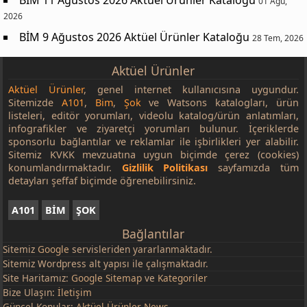
01 Ağu,
2026
BİM 9 Ağustos 2026 Aktüel Ürünler Kataloğu
28 Tem, 2026
Aktüel Ürünler
Aktüel Ürünler
, genel internet kullanıcısına uygundur.
Sitemizde
A101
,
Bim
,
Şok
ve Watsons katalogları, ürün
listeleri, editör yorumları, videolu katalog/ürün anlatımları,
infografikler ve ziyaretçi yorumları bulunur. İçeriklerde
sponsorlu bağlantılar ve reklamlar ile işbirlikleri yer alabilir.
Sitemiz KVKK mevzuatına uygun biçimde çerez (cookies)
konumlandırmaktadır.
Gizlilik Politikası
sayfamızda tüm
detayları şeffaf biçimde öğrenebilirsiniz.
A101
BİM
ŞOK
Bağlantılar
Sitemiz
Google
servisleriden yararlanmaktadır.
Sitemiz Wordpress alt yapısı ile çalışmaktadır.
Site Haritamız:
Google Sitemap
ve
Kategoriler
Bize Ulaşın:
İletişim
Güncel Konular:
Aktüel Ürünler News