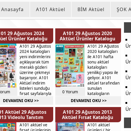
Anasayfa
A101 Aktüel
BİM Aktüel
ŞOK A
01 29 Ağustos 2024
A101 29 Ağustos 2020
üel Ürünler Kataloğu
Aktüel Ürünler Katalogu
Ür
A101 29 Ağustos
A101 29 Ağustos
2024 katalogları
2020 katalogları
yeni indirimlerini
ile A101 hafta
Ür
açıklayarak tüm
sonu aktüel
meraklı gözleri
katalogları
üzerine çekmeyi
yenilikçi yapısı ile
Ür
başarıyor. A101
geliyor. A101
Aktüel indirim
aktüel tarafından
listeleri sunduğu
sunulan
Yorum
0 Yorum
Ür
fırsat sayfalarıyla
katalogların
harika işler
ağustos 2020 ayı
DEVAMINI OKU >>
DEVAMINI OKU >>
başarıyor.
son kataloğu
Ür
İçerisinde
olarak yayınlanan
1 Aktüel 29 Ağustos
A101 29 Ağustos 2013
ihtiyacınız olan
fırsatları ortaya
013 Videolu Tanıtım
Aktüel Fırsat Kataloğu
pek çok yeni >>>
çıktı. >>>
A101 aktüel ve
A101 aktüel
fırsat ürünlerinin
ürünleri ( bir