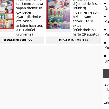
tanıtımını bedava
diğer adı ile fırsat
yapan sitemiz siz
ürünleri)
Ür
çok değerli
indirimlerine son
ziyaretçilerimize
hızla devam
özel videolu
ediyor… A101
Ka
anlatım hazırladı.
aktüel
A101 aktüel
ürünlerinde bu
ürünleri 29
hafta 29 ağustos
Ka
Ağustos 2013
2013 Perşembe
DEVAMINI OKU >>
DEVAMINI OKU >>
kataloglarında
ürünleri
yer alan ürünleri
müşterisine
Ka
video şeklinde
indirimleri var. Bu
sizlere getiren
ürünlerde >>>
>>>
Ür
Ak
b
sah