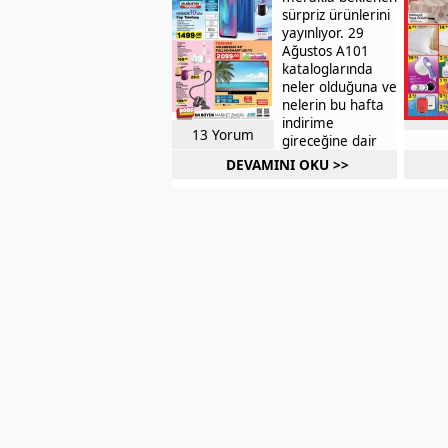
sürpriz ürünlerini
>>>
yayınlıyor. 29
Ağustos A101
kataloglarında
neler olduğuna ve
nelerin bu hafta
indirime
13 Yorum
gireceğine dair
olan haber
DEVAMINI OKU >>
metnimizde yok
yok… Detaylarını
aktaracağımız
yeni indirimlerde
ağustos >>>