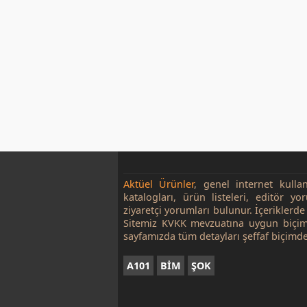
Aktüel Ürünler
, genel internet kulla
katalogları, ürün listeleri, editör yo
ziyaretçi yorumları bulunur. İçeriklerde 
Sitemiz KVKK mevzuatına uygun biçim
sayfamızda tüm detayları şeffaf biçimde
A101
BİM
ŞOK