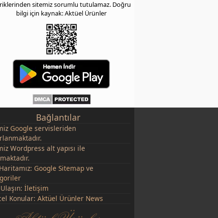
eriklerinden sitemiz sorumlu tutulamaz. Doğru
bilgi için kaynak: Aktüel Ürünler
Bağlantılar
miz
Google
servisleriden
rlanmaktadır.
miz Wordpress alt yapısı ile
şmaktadır.
 Haritamız:
Google Sitemap
ve
goriler
 Ulaşın:
İletişim
el Konular:
Aktüel Ürünler News