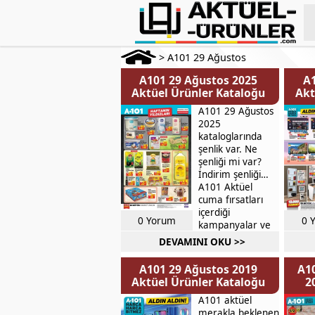
>
A101 29 Ağustos
A101 29 Ağustos 2025
A1
Aktüel Ürünler Kataloğu
Akt
A101 29 Ağustos
2025
kataloglarında
şenlik var. Ne
şenliği mi var?
İndirim şenliği…
A101 Aktüel
cuma fırsatları
içerdiği
0 Yorum
0 
kampanyalar ve
indirim
DEVAMINI OKU >>
oranlarıyla adeta
karnaval
A101 29 Ağustos 2019
A10
havasında…
Aktüel Ürünler Kataloğu
2
Temel gıda,
A101 aktüel
atıştırmalık,
merakla beklenen
temizlik, kişisel