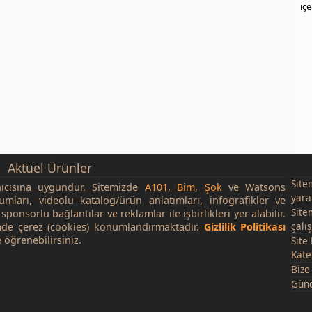
iç
Aktüel Ürünler
Site
nıcısına uygundur. Sitemizde
A101
,
Bim
,
Şok
ve Watsons
yara
rumları, videolu katalog/ürün anlatımları, infografikler ve
Site
sponsorlu bağlantılar ve reklamlar ile işbirlikleri yer alabilir.
çalı
de çerez (cookies) konumlandırmaktadır.
Gizlilik Politikası
 öğrenebilirsiniz.
Site
Kate
Bize
Günc