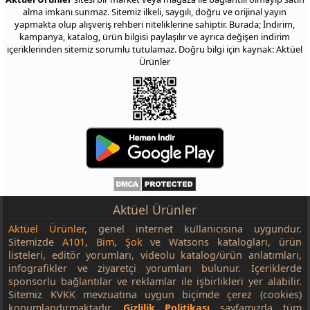
alma imkanı sunmaz. Sitemiz ilkeli, saygılı, doğru ve orijinal yayın
yapmakta olup alışveriş rehberi niteliklerine sahiptir. Burada; İndirim,
kampanya, katalog, ürün bilgisi paylaşılır ve ayrıca değişen indirim
içeriklerinden sitemiz sorumlu tutulamaz. Doğru bilgi için kaynak: Aktüel
Ürünler
Aktüel Ürünler
Aktüel Ürünler
, genel internet kullanıcısına uygundur.
Sitemizde
A101
,
Bim
,
Şok
ve Watsons katalogları, ürün
listeleri, editör yorumları, videolu katalog/ürün anlatımları,
infografikler ve ziyaretçi yorumları bulunur. İçeriklerde
sponsorlu bağlantılar ve reklamlar ile işbirlikleri yer alabilir.
Sitemiz KVKK mevzuatına uygun biçimde çerez (cookies)
konumlandırmaktadır.
Gizlilik Politikası
sayfamızda tüm