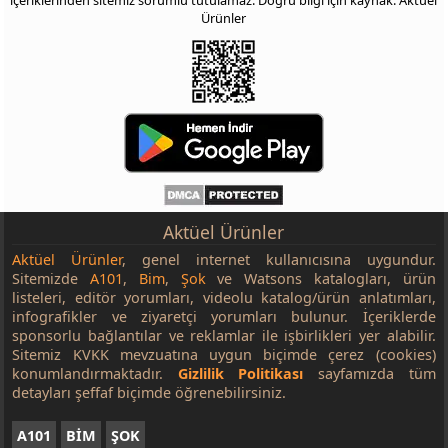
içeriklerinden sitemiz sorumlu tutulamaz. Doğru bilgi için kaynak: Aktüel
Ürünler
Aktüel Ürünler
Aktüel Ürünler
, genel internet kullanıcısına uygundur.
Sitemizde
A101
,
Bim
,
Şok
ve Watsons katalogları, ürün
listeleri, editör yorumları, videolu katalog/ürün anlatımları,
infografikler ve ziyaretçi yorumları bulunur. İçeriklerde
sponsorlu bağlantılar ve reklamlar ile işbirlikleri yer alabilir.
Sitemiz KVKK mevzuatına uygun biçimde çerez (cookies)
konumlandırmaktadır.
Gizlilik Politikası
sayfamızda tüm
detayları şeffaf biçimde öğrenebilirsiniz.
A101
BİM
ŞOK