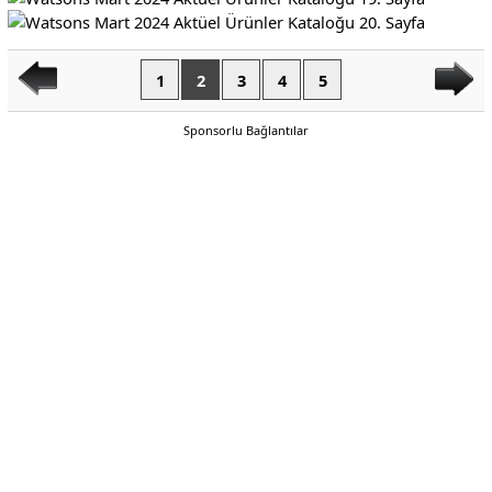
1
2
3
4
5
Sponsorlu Bağlantılar