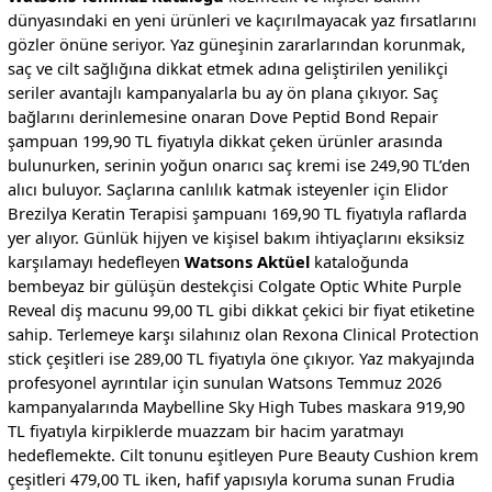
dünyasındaki en yeni ürünleri ve kaçırılmayacak yaz fırsatlarını
gözler önüne seriyor. Yaz güneşinin zararlarından korunmak,
saç ve cilt sağlığına dikkat etmek adına geliştirilen yenilikçi
seriler avantajlı kampanyalarla bu ay ön plana çıkıyor. Saç
bağlarını derinlemesine onaran Dove Peptid Bond Repair
şampuan 199,90 TL fiyatıyla dikkat çeken ürünler arasında
bulunurken, serinin yoğun onarıcı saç kremi ise 249,90 TL’den
alıcı buluyor. Saçlarına canlılık katmak isteyenler için Elidor
Brezilya Keratin Terapisi şampuanı 169,90 TL fiyatıyla raflarda
yer alıyor. Günlük hijyen ve kişisel bakım ihtiyaçlarını eksiksiz
karşılamayı hedefleyen
Watsons Aktüel
kataloğunda
bembeyaz bir gülüşün destekçisi Colgate Optic White Purple
Reveal diş macunu 99,00 TL gibi dikkat çekici bir fiyat etiketine
sahip. Terlemeye karşı silahınız olan Rexona Clinical Protection
stick çeşitleri ise 289,00 TL fiyatıyla öne çıkıyor. Yaz makyajında
profesyonel ayrıntılar için sunulan Watsons Temmuz 2026
kampanyalarında Maybelline Sky High Tubes maskara 919,90
TL fiyatıyla kirpiklerde muazzam bir hacim yaratmayı
hedeflemekte. Cilt tonunu eşitleyen Pure Beauty Cushion krem
çeşitleri 479,00 TL iken, hafif yapısıyla koruma sunan Frudia