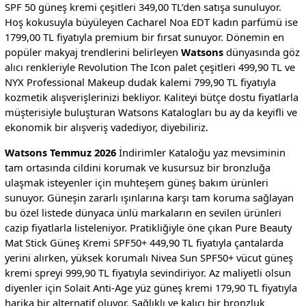
SPF 50 güneş kremi çeşitleri 349,00 TL’den satışa sunuluyor.
Hoş kokusuyla büyüleyen Cacharel Noa EDT kadın parfümü ise
1799,00 TL fiyatıyla premium bir fırsat sunuyor. Dönemin en
popüler makyaj trendlerini belirleyen
Watsons
dünyasında göz
alıcı renkleriyle Revolution The Icon palet çeşitleri 499,90 TL ve
NYX Professional Makeup dudak kalemi 799,90 TL fiyatıyla
kozmetik alışverişlerinizi bekliyor. Kaliteyi bütçe dostu fiyatlarla
müşterisiyle buluşturan Watsons Katalogları bu ay da keyifli ve
ekonomik bir alışveriş vadediyor, diyebiliriz.
Watsons Temmuz 2026
İndirimler Kataloğu yaz mevsiminin
tam ortasında cildini korumak ve kusursuz bir bronzluğa
ulaşmak isteyenler için muhteşem güneş bakım ürünleri
sunuyor. Güneşin zararlı ışınlarına karşı tam koruma sağlayan
bu özel listede dünyaca ünlü markaların en sevilen ürünleri
cazip fiyatlarla listeleniyor. Pratikliğiyle öne çıkan Pure Beauty
Mat Stick Güneş Kremi SPF50+ 449,90 TL fiyatıyla çantalarda
yerini alırken, yüksek korumalı Nivea Sun SPF50+ vücut güneş
kremi spreyi 999,90 TL fiyatıyla sevindiriyor. Az maliyetli olsun
diyenler için Solait Anti-Age yüz güneş kremi 179,90 TL fiyatıyla
harika bir alternatif oluyor. Sağlıklı ve kalıcı bir bronzluk