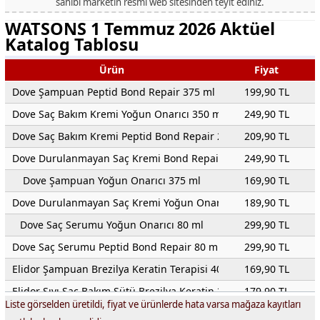
sahibi marketin resmi web sitesinden teyit ediniz.
WATSONS 1 Temmuz 2026 Aktüel
Katalog Tablosu
Ürün
Fiyat
Dove Şampuan Peptid Bond Repair 375 ml
199,90 TL
Dove Saç Bakım Kremi Yoğun Onarıcı 350 ml
249,90 TL
Dove Saç Bakım Kremi Peptid Bond Repair 250 ml
209,90 TL
Dove Durulanmayan Saç Kremi Bond Repair 150 ml
249,90 TL
Dove Şampuan Yoğun Onarıcı 375 ml
169,90 TL
Dove Durulanmayan Saç Kremi Yoğun Onarıcı 150 ml
189,90 TL
Dove Saç Serumu Yoğun Onarıcı 80 ml
299,90 TL
Dove Saç Serumu Peptid Bond Repair 80 ml
299,90 TL
Elidor Şampuan Brezilya Keratin Terapisi 400 ml
169,90 TL
Elidor Sıvı Saç Bakım Sütü Brezilya Keratin 200 ml
179,90 TL
Liste görselden üretildi, fiyat ve ürünlerde hata varsa mağaza kayıtları
Elidor Bakım Kürü Brezilya Keratin Terapisi 90 ml
179,90 TL