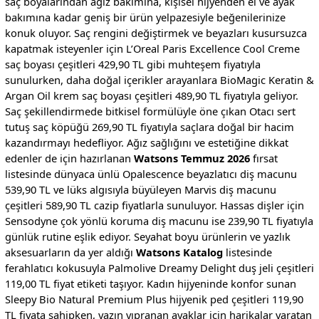
saç boyalarından ağız bakımına, kişisel hijyenden el ve ayak
bakımına kadar geniş bir ürün yelpazesiyle beğenilerinize
konuk oluyor. Saç rengini değiştirmek ve beyazları kusursuzca
kapatmak isteyenler için L’Oreal Paris Excellence Cool Creme
saç boyası çeşitleri 429,90 TL gibi muhteşem fiyatıyla
sunulurken, daha doğal içerikler arayanlara BioMagic Keratin &
Argan Oil krem saç boyası çeşitleri 489,90 TL fiyatıyla geliyor.
Saç şekillendirmede bitkisel formülüyle öne çıkan Otacı sert
tutuş saç köpüğü 269,90 TL fiyatıyla saçlara doğal bir hacim
kazandırmayı hedefliyor. Ağız sağlığını ve estetiğine dikkat
edenler de için hazırlanan
Watsons Temmuz 2026
fırsat
listesinde dünyaca ünlü Opalescence beyazlatıcı diş macunu
539,90 TL ve lüks algısıyla büyüleyen Marvis diş macunu
çeşitleri 589,90 TL cazip fiyatlarla sunuluyor. Hassas dişler için
Sensodyne çok yönlü koruma diş macunu ise 239,90 TL fiyatıyla
günlük rutine eşlik ediyor. Seyahat boyu ürünlerin ve yazlık
aksesuarların da yer aldığı
Watsons Katalog
listesinde
ferahlatıcı kokusuyla Palmolive Dreamy Delight duş jeli çeşitleri
119,00 TL fiyat etiketi taşıyor. Kadın hijyeninde konfor sunan
Sleepy Bio Natural Premium Plus hijyenik ped çeşitleri 119,90
TL fiyata sahipken, yazın yıpranan ayaklar için harikalar yaratan