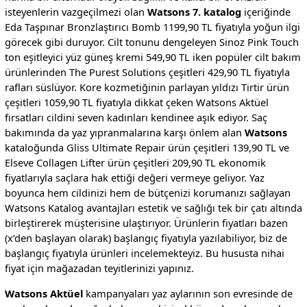
isteyenlerin vazgeçilmezi olan
Watsons 7. katalog
içeriğinde
Eda Taşpınar Bronzlaştırıcı Bomb 1199,90 TL fiyatıyla yoğun ilgi
görecek gibi duruyor. Cilt tonunu dengeleyen Sinoz Pink Touch
ton eşitleyici yüz güneş kremi 549,90 TL iken popüler cilt bakım
ürünlerinden The Purest Solutions çeşitleri 429,90 TL fiyatıyla
rafları süslüyor. Kore kozmetiğinin parlayan yıldızı Tirtir ürün
çeşitleri 1059,90 TL fiyatıyla dikkat çeken Watsons Aktüel
fırsatları cildini seven kadınları kendinee aşık ediyor. Saç
bakımında da yaz yıpranmalarına karşı önlem alan
Watsons
kataloğunda Gliss Ultimate Repair ürün çeşitleri 139,90 TL ve
Elseve Collagen Lifter ürün çeşitleri 209,90 TL ekonomik
fiyatlarıyla saçlara hak ettiği değeri vermeye geliyor. Yaz
boyunca hem cildinizi hem de bütçenizi korumanızı sağlayan
Watsons Katalog avantajları estetik ve sağlığı tek bir çatı altında
birleştirerek müşterisine ulaştırıyor. Ürünlerin fiyatları bazen
(x’den başlayan olarak) başlangıç fiyatıyla yazılabiliyor, biz de
başlangıç fiyatıyla ürünleri incelemekteyiz. Bu hususta nihai
fiyat için mağazadan teyitlerinizi yapınız.
Watsons Aktüel
kampanyaları yaz aylarının son evresinde de