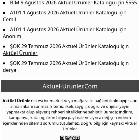
BİM 9 Ağustos 2026 Aktüel Ürünler Kataloğu
için
5555
Deborah Maskara 5 in 1
229,00 TL
A101 1 Ağustos 2026 Aktüel Ürünler Kataloğu
için
Mjcare Miracle Peeling Çorap Ayak Maskesi 30 ml
199,00 TL
Cemil
Watsons Deo Sprey 150 ml Çeşitleri
69,00 TL
A101 1 Ağustos 2026 Aktüel Ürünler Kataloğu
için
Rexona Clinical Protection Deodorant Sprey 150 ml Çeşitleri
279,90 TL
Anonim
Siveno Doğal Roll On Kadın 50 ml Çeşitleri
359,90 TL
ŞOK 29 Temmuz 2026 Aktüel Ürünler Kataloğu
için
Old Spice Stick 50 ml Çeşitleri ( aktuel-urunler.com )
239,90 TL
Aktüel Ürünler
Watsons Kadın EDT 85 ml Çeşitleri
479,90 TL
ŞOK 29 Temmuz 2026 Aktüel Ürünler Kataloğu
için
derya
Sebamed Deo Pump Blossom 75 ml
269,90 TL
Imprime Intense EDP Kadın Parfüm 50 ml Çeşitleri
599,90 TL
Aktuel-Urunler.Com
Emotion Deo Kadın Ocean Fresh 150 ml
189,90 TL
Axe Cherry Spritz Deo 150 ml
229,90 TL
Aktüel Ürünler
sitesi bir market veya mağaza ile bağlantılı olmayıp satın
alma imkanı sunmaz. Sitemiz ilkeli, saygılı, doğru ve orijinal yayın
Nivea Deodorant Sprey Pearl & Beauty 150 ml
189,90 TL
yapmakta olup alışveriş rehberi niteliklerine sahiptir. Burada; İndirim,
kampanya, katalog, ürün bilgisi paylaşılır ve ayrıca değişen indirim
Unfilter Beauty Kadın EDT Çeşitleri
169,00 TL
içeriklerinden sitemiz sorumlu tutulamaz. Doğru bilgi için kaynak: Aktüel
Ürünler
Watsons Erkek EDT 100 ml Çeşitleri
479,90 TL
Avon Incandessence Lotus Kadın Parfüm EDP 50 ml
499,90 TL