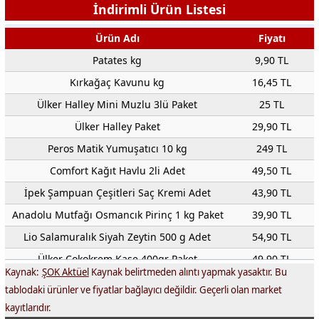
İndirimli Ürün Listesi
Ürün Adı
Fiyatı
Patates kg
9,90 TL
Kırkağaç Kavunu kg
16,45 TL
Ülker Halley Mini Muzlu 3lü Paket
25 TL
Ülker Halley Paket
29,90 TL
Peros Matik Yumuşatıcı 10 kg
249 TL
Comfort Kağıt Havlu 2li Adet
49,50 TL
İpek Şampuan Çeşitleri Saç Kremi Adet
43,90 TL
Anadolu Mutfağı Osmancık Pirinç 1 kg Paket
39,90 TL
Lio Salamuralık Siyah Zeytin 500 g Adet
54,90 TL
Ülker Çokokrem Kase 400gr Paket
49,90 TL
Kaynak:
ŞOK Aktüel
Kaynak belirtmeden alıntı yapmak yasaktır. Bu
Evin Ayçiçek Yağı 1 Litre Adet
44,75 TL
tablodaki ürünler ve fiyatlar bağlayıcı değildir. Geçerli olan market
Mis Yoğurt Çeşitleri Homojenize 1500 g Adet
49,50 TL
kayıtlarıdır.