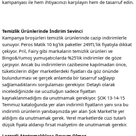
kampanyası ile hem ihtiyacınızı karşılayın hem de tasarruf edin.
Temizlik Ürünlerinde İndirim Sevinci
Kampanya broşürleri temizlik ürünlerinde cazip indirimlerle
sunuyor. Peros Matik 10 kg’lık paketler 249TL’lik fiyatıyla dikkat
çekiyor. Pril, Fairy gibi markaların temizlik ürünleri ve
Bingo&Yumoş yumuşatıcılarda %25’lik indirimler de göze
çarpıyor. Ancak bu indirimlerin cazibesine kapılmadan önce,
tüketicilerin diğer marketlerdeki fiyatları da göz önünde
bulundurması ve gerçek anlamda bir tasarruf sağlayıp
sağlamadıklarını sorgulaması gerekiyor. Detaylı olarak
incelediğinizde ise ucuzluğun sadece fiyattan
kaynaklanmadığını da unutmamak gerekiyor. ŞOK 13-14-15
Temmuz kataloğunda yer alan indirimli fiyatların yanı sıra bu
indirimli ürünlerin yanıbaşınızda yer alan Şok Market’te yer
aldığını da unutmamak gerek. Yerel marketlerde cüzi tutarlı
düşük fiyata aldanıp fırsat maliyetini de unutmamak gerekir.
Lezzetli Atıştırmalıklara Doyum Olmaz