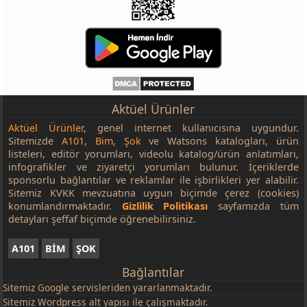
Aktüel Ürünler
Aktüel Ürünler
, genel internet kullanıcısına uygundur.
Sitemizde
A101
,
Bim
,
Şok
ve Watsons katalogları, ürün
listeleri, editör yorumları, videolu katalog/ürün anlatımları,
infografikler ve ziyaretçi yorumları bulunur. İçeriklerde
sponsorlu bağlantılar ve reklamlar ile işbirlikleri yer alabilir.
Sitemiz KVKK mevzuatına uygun biçimde çerez (cookies)
konumlandırmaktadır.
Gizlilik Politikası
sayfamızda tüm
detayları şeffaf biçimde öğrenebilirsiniz.
A101
BİM
ŞOK
Bağlantılar
Sitemiz
Google
servisleriden yararlanmaktadır.
Sitemiz Wordpress alt yapısı ile çalışmaktadır.