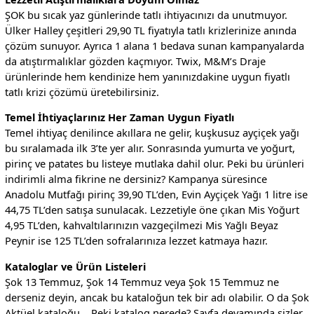
ŞOK bu sıcak yaz günlerinde tatlı ihtiyacınızı da unutmuyor.
Ülker Halley çeşitleri 29,90 TL fiyatıyla tatlı krizlerinize anında
çözüm sunuyor. Ayrıca 1 alana 1 bedava sunan kampanyalarda
da atıştırmalıklar gözden kaçmıyor. Twix, M&M’s Draje
ürünlerinde hem kendinize hem yanınızdakine uygun fiyatlı
tatlı krizi çözümü üretebilirsiniz.
Temel İhtiyaçlarınız Her Zaman Uygun Fiyatlı
Temel ihtiyaç denilince akıllara ne gelir, kuşkusuz ayçiçek yağı
bu sıralamada ilk 3’te yer alır. Sonrasında yumurta ve yoğurt,
pirinç ve patates bu listeye mutlaka dahil olur. Peki bu ürünleri
indirimli alma fikrine ne dersiniz? Kampanya süresince
Anadolu Mutfağı pirinç 39,90 TL’den, Evin Ayçiçek Yağı 1 litre ise
44,75 TL’den satışa sunulacak. Lezzetiyle öne çıkan Mis Yoğurt
4,95 TL’den, kahvaltılarınızın vazgeçilmezi Mis Yağlı Beyaz
Peynir ise 125 TL’den sofralarınıza lezzet katmaya hazır.
Kataloglar ve Ürün Listeleri
Şok 13 Temmuz, Şok 14 Temmuz veya Şok 15 Temmuz ne
derseniz deyin, ancak bu kataloğun tek bir adı olabilir. O da Şok
Aktüel kataloğu… Peki katalog nerede? Sayfa devamında sizler