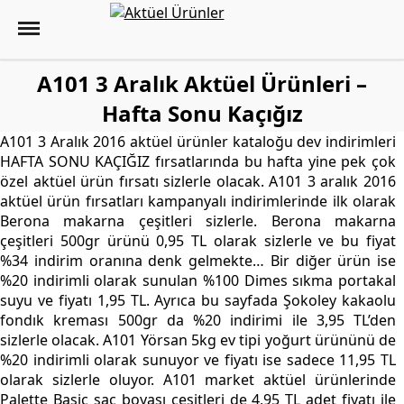
A101 3 Aralık Aktüel Ürünleri –
Hafta Sonu Kaçığız
A101 3 Aralık 2016 aktüel ürünler kataloğu dev indirimleri
HAFTA SONU KAÇIĞIZ fırsatlarında bu hafta yine pek çok
özel aktüel ürün fırsatı sizlerle olacak. A101 3 aralık 2016
aktüel ürün fırsatları kampanyalı indirimlerinde ilk olarak
Berona makarna çeşitleri sizlerle. Berona makarna
çeşitleri 500gr ürünü 0,95 TL olarak sizlerle ve bu fiyat
%34 indirim oranına denk gelmekte… Bir diğer ürün ise
%20 indirimli olarak sunulan %100 Dimes sıkma portakal
suyu ve fiyatı 1,95 TL. Ayrıca bu sayfada Şokoley kakaolu
fondık kreması 500gr da %20 indirimi ile 3,95 TL’den
sizlerle olacak. A101 Yörsan 5kg ev tipi yoğurt ürününü de
%20 indirimli olarak sunuyor ve fiyatı ise sadece 11,95 TL
olarak sizlerle oluyor. A101 market aktüel ürünlerinde
Palette Basic saç boyası çeşitleri de 4,95 TL adet fiyatı ile