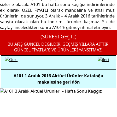
sizlerle olacak. A101 bu hafta sonu kaçığız indirimlerinde
ek olarak ÖZEL FİYATLI olarak mandalina ve ithal muz
ürünlerini de sunuyor. 3 Aralık – 4 Aralık 2016 tarihlerinde
satışta olacak olan bu indirimli ürünler kaçmaz. Siz de
sayfayı inceledikten sonra A101’E gitmeyi ihmal etmeyin.
(SÜRESİ GEÇTİ)
BU AFİŞ GÜNCEL DEĞİLDİR. GEÇMİŞ YILLARA AİTTİR.
GÜNCEL FİYATLARI VE ÜRÜNLERİ YANSITMAZ.
A101 1 Aralık 2016 Aktüel Ürünler Kataloğu
makalesine geri dön