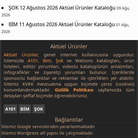
ŞOK 12 Ağustos 2026 Aktüel Ürünler Kataloğu
09 Ağu,
2026
BİM 11 Ağustos 2026 Aktüel Ürünler Kataloğu
01 Ağu,
2026
Aktüel Ürünler
Aktüel Ürünler
, genel internet kullanıcısına uygundur.
Sitemizde
A101
,
Bim
,
Şok
ve Watsons katalogları, ürün
listeleri, editör yorumları, videolu katalog/ürün anlatımları,
infografikler ve ziyaretçi yorumları bulunur. İçeriklerde
sponsorlu bağlantılar ve reklamlar ile işbirlikleri yer alabilir.
Sitemiz KVKK mevzuatına uygun biçimde çerez (cookies)
konumlandırmaktadır.
Gizlilik Politikası
sayfamızda tüm
detayları şeffaf biçimde öğrenebilirsiniz.
A101
BİM
ŞOK
Bağlantılar
Sitemiz
Google
servisleriden yararlanmaktadır.
Sitemiz Wordpress alt yapısı ile çalışmaktadır.