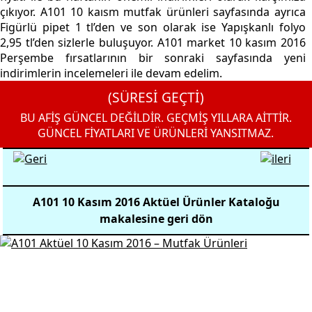
çıkıyor. A101 10 kaısm mutfak ürünleri sayfasında ayrıca
Figürlü pipet 1 tl’den ve son olarak ise Yapışkanlı folyo
2,95 tl’den sizlerle buluşuyor. A101 market 10 kasım 2016
Perşembe fırsatlarının bir sonraki sayfasında yeni
indirimlerin incelemeleri ile devam edelim.
(SÜRESİ GEÇTİ)
BU AFİŞ GÜNCEL DEĞİLDİR. GEÇMİŞ YILLARA AİTTİR.
GÜNCEL FİYATLARI VE ÜRÜNLERİ YANSITMAZ.
A101 10 Kasım 2016 Aktüel Ürünler Kataloğu
makalesine geri dön