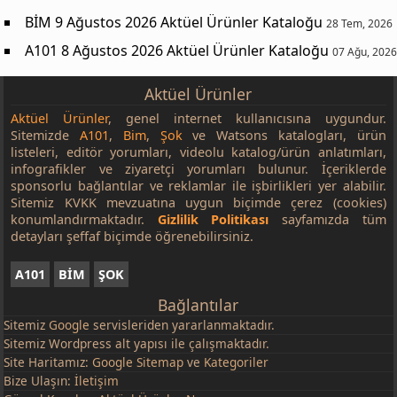
BİM 9 Ağustos 2026 Aktüel Ürünler Kataloğu
28 Tem, 2026
A101 8 Ağustos 2026 Aktüel Ürünler Kataloğu
07 Ağu, 2026
Aktüel Ürünler
Aktüel Ürünler
, genel internet kullanıcısına uygundur.
Sitemizde
A101
,
Bim
,
Şok
ve Watsons katalogları, ürün
listeleri, editör yorumları, videolu katalog/ürün anlatımları,
infografikler ve ziyaretçi yorumları bulunur. İçeriklerde
sponsorlu bağlantılar ve reklamlar ile işbirlikleri yer alabilir.
Sitemiz KVKK mevzuatına uygun biçimde çerez (cookies)
konumlandırmaktadır.
Gizlilik Politikası
sayfamızda tüm
detayları şeffaf biçimde öğrenebilirsiniz.
A101
BİM
ŞOK
Bağlantılar
Sitemiz
Google
servisleriden yararlanmaktadır.
Sitemiz Wordpress alt yapısı ile çalışmaktadır.
Site Haritamız:
Google Sitemap
ve
Kategoriler
Bize Ulaşın:
İletişim