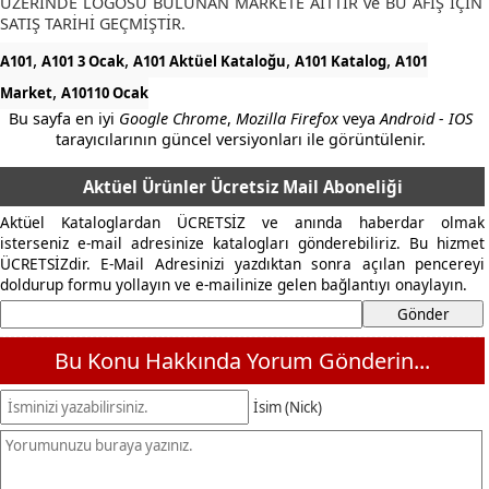
ÜZERİNDE LOGOSU BULUNAN MARKETE AİTTİR ve BU AFİŞ İÇİN
SATIŞ TARİHİ GEÇMİŞTİR.
,
,
,
,
A101
A101 3 Ocak
A101 Aktüel Kataloğu
A101 Katalog
A101
,
Market
A10110 Ocak
Bu sayfa en iyi
Google Chrome
,
Mozilla Firefox
veya
Android - IOS
tarayıcılarının güncel versiyonları ile görüntülenir.
Aktüel Ürünler Ücretsiz Mail Aboneliği
Aktüel Kataloglardan ÜCRETSİZ ve anında haberdar olmak
isterseniz e-mail adresinize katalogları gönderebiliriz. Bu hizmet
ÜCRETSİZdir. E-Mail Adresinizi yazdıktan sonra açılan pencereyi
doldurup formu yollayın ve e-mailinize gelen bağlantıyı onaylayın.
Bu Konu Hakkında Yorum Gönderin...
İsim (Nick)