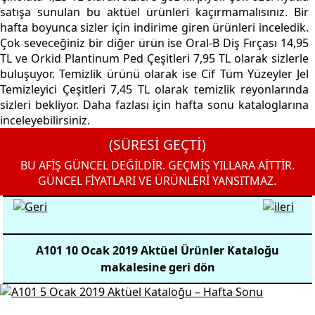
satışa sunulan bu aktüel ürünleri kaçırmamalısınız. Bir
hafta boyunca sizler için indirime giren ürünleri inceledik.
Çok seveceğiniz bir diğer ürün ise Oral-B Diş Fırçası 14,95
TL ve Orkid Plantinum Ped Çeşitleri 7,95 TL olarak sizlerle
buluşuyor. Temizlik ürünü olarak ise Cif Tüm Yüzeyler Jel
Temizleyici Çeşitleri 7,45 TL olarak temizlik reyonlarında
sizleri bekliyor. Daha fazlası için hafta sonu kataloglarına
inceleyebilirsiniz.
(SÜRESİ GEÇTİ)
BU AFİŞ GÜNCEL DEĞİLDİR. GEÇMİŞ YILLARA AİTTİR.
GÜNCEL FİYATLARI VE ÜRÜNLERİ YANSITMAZ.
A101 10 Ocak 2019 Aktüel Ürünler Kataloğu
makalesine geri dön