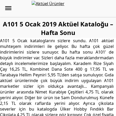
A101 5 Ocak 2019 Aktüel Kataloğu –
Hafta Sonu
A101 5 Ocak kataloglarını sizlere sundu. A101 aktüel
muhteşem indirimleri ile geliyor. Bu hafta çok güzel
indirimlerini sizlere sunuyor. Bu hafta sonu A101’ de
büyük indirimler var. Sizleri daha fazla meraklandırmadan
detaylı incelemelerimize başlayalım. Karadem Rize Siyah
Çay 16,25 TL, Kombinet Dana Sote 400 g 17,95 TL ve
Tarabaya Hellim Peyniri 5,95 TL’den satışa sunuluyor. Gıda
aktüel ürünlerinde çok büyük indirim uygulayan A101
marketler sizler için oldukça avantajlı… Kampanyalı
ürünler arasında Nimet Kurabiye Çeşitleri 4,75 TL olarak
yerini alıyor. Diğer bir ürün ise Sam Dondurulmuş Künefe
2,15 TL olarak raflarda yerini alıyor. Ayrıca çikolata
severler için bu katalogda Ülker Hobby Fındıklı Bar
Çikolata 4,25 TL olarak sizlere göz kırpıyor. Çok özel fiyatla