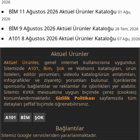
2026
BİM 11 Ağustos 2026 Aktüel Ürünler Kataloğu
01 Ağu,
2026
BİM 9 Ağustos 2026 Aktüel Ürünler Kataloğu
28 Tem, 2026
A101 8 Ağustos 2026 Aktüel Ürünler Kataloğu
07 Ağu, 2026
Aktüel Ürünler
Aktüel Ürünler
, genel internet kullanıcısına uygundur.
Sitemizde
A101
,
Bim
,
Şok
ve Watsons katalogları, ürün
listeleri, editör yorumları, videolu katalog/ürün anlatımları,
infografikler ve ziyaretçi yorumları bulunur. İçeriklerde
sponsorlu bağlantılar ve reklamlar ile işbirlikleri yer alabilir.
Sitemiz KVKK mevzuatına uygun biçimde çerez (cookies)
konumlandırmaktadır.
Gizlilik Politikası
sayfamızda tüm
detayları şeffaf biçimde öğrenebilirsiniz.
A101
BİM
ŞOK
Bağlantılar
Sitemiz
Google
servisleriden yararlanmaktadır.