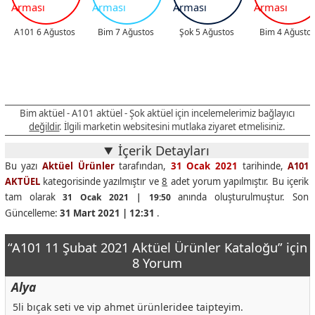
A101 6 Ağustos
Bim 7 Ağustos
Şok 5 Ağustos
Bim 4 Ağusto
Bim aktüel - A101 aktüel - Şok aktüel için incelemelerimiz bağlayıcı
değildir
. İlgili marketin websitesini mutlaka ziyaret etmelisiniz.
İçerik Detayları
Bu yazı
Aktüel Ürünler
tarafından,
31 Ocak 2021
tarihinde,
A101
AKTÜEL
kategorisinde yazılmıştır ve
8
adet yorum yapılmıştır. Bu içerik
tam olarak
anında oluşturulmuştur. Son
31 Ocak 2021 | 19:50
Güncelleme:
31 Mart 2021 | 12:31
.
“A101 11 Şubat 2021 Aktüel Ürünler Kataloğu” için
8 Yorum
Alya
5li bıçak seti ve vip ahmet ürünleridee taipteyim.