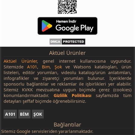
Aktüel Ürünler
Aktüel Ürünler
, genel internet kullanıcısına uygundur.
Sitemizde
A101
,
Bim
,
Şok
ve Watsons katalogları, ürün
listeleri, editör yorumları, videolu katalog/ürün anlatımları,
infografikler ve ziyaretçi yorumları bulunur. İçeriklerde
sponsorlu bağlantılar ve reklamlar ile işbirlikleri yer alabilir.
Sitemiz KVKK mevzuatına uygun biçimde çerez (cookies)
konumlandırmaktadır.
Gizlilik Politikası
sayfamızda tüm
detayları şeffaf biçimde öğrenebilirsiniz.
A101
BİM
ŞOK
Bağlantılar
Sitemiz
Google
servisleriden yararlanmaktadır.