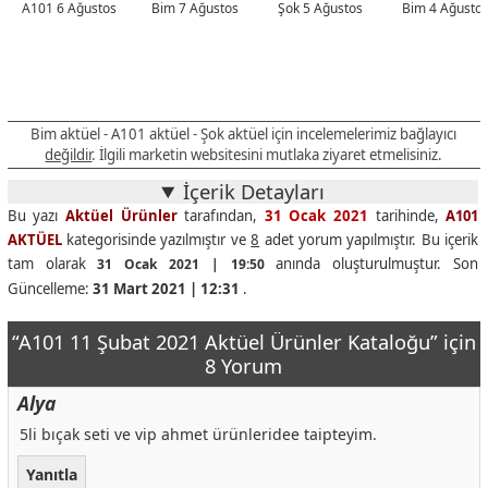
A101 6 Ağustos
Bim 7 Ağustos
Şok 5 Ağustos
Bim 4 Ağusto
Bim aktüel - A101 aktüel - Şok aktüel için incelemelerimiz bağlayıcı
değildir
. İlgili marketin websitesini mutlaka ziyaret etmelisiniz.
İçerik Detayları
Bu yazı
Aktüel Ürünler
tarafından,
31 Ocak 2021
tarihinde,
A101
AKTÜEL
kategorisinde yazılmıştır ve
8
adet yorum yapılmıştır. Bu içerik
tam olarak
anında oluşturulmuştur. Son
31 Ocak 2021 | 19:50
Güncelleme:
31 Mart 2021 | 12:31
.
“A101 11 Şubat 2021 Aktüel Ürünler Kataloğu” için
8 Yorum
Alya
5li bıçak seti ve vip ahmet ürünleridee taipteyim.
Yanıtla