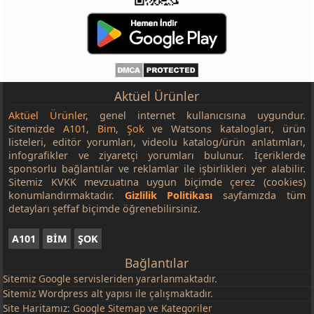
Aktüel Ürünler
Aktüel Ürünler
, genel internet kullanıcısına uygundur.
Sitemizde
A101
,
Bim
,
Şok
ve Watsons katalogları, ürün
listeleri, editör yorumları, videolu katalog/ürün anlatımları,
infografikler ve ziyaretçi yorumları bulunur. İçeriklerde
sponsorlu bağlantılar ve reklamlar ile işbirlikleri yer alabilir.
Sitemiz KVKK mevzuatına uygun biçimde çerez (cookies)
konumlandırmaktadır.
Gizlilik Politikası
sayfamızda tüm
detayları şeffaf biçimde öğrenebilirsiniz.
A101
BİM
ŞOK
Bağlantılar
Sitemiz
Google
servisleriden yararlanmaktadır.
Sitemiz Wordpress alt yapısı ile çalışmaktadır.
Site Haritamız:
Google Sitemap
ve
Kategoriler