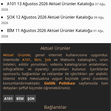
A101 13 Ağustos 2026 Aktüel Ürünler Kataloğu
07 Ağu,
2026
ŞOK 12 Ağustos 2026 Aktüel Ürünler Kataloğu
09 Ağu,
2026
BİM 11 Ağustos 2026 Aktüel Ürünler Kataloğu
01 Ağu,
2026
Aktüel Ürünler
Aktüel Ürünler
, genel internet kullanıcısına uygundur.
Sitemizde
A101
,
Bim
,
Şok
ve Watsons katalogları, ürün
listeleri, editör yorumları, videolu katalog/ürün anlatımları,
infografikler ve ziyaretçi yorumları bulunur. İçeriklerde
sponsorlu bağlantılar ve reklamlar ile işbirlikleri yer alabilir.
Sitemiz KVKK mevzuatına uygun biçimde çerez (cookies)
konumlandırmaktadır.
Gizlilik Politikası
sayfamızda tüm
detayları şeffaf biçimde öğrenebilirsiniz.
A101
BİM
ŞOK
Bağlantılar