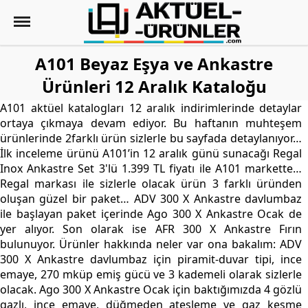
A101 Beyaz Eşya ve Ankastre
Ürünleri 12 Aralık Kataloğu
A101 aktüel katalogları 12 aralık indirimlerinde detaylar
ortaya çıkmaya devam ediyor. Bu haftanın muhteşem
ürünlerinde 2farklı ürün sizlerle bu sayfada detaylanıyor…
İlk inceleme ürünü A101’in 12 aralık günü sunacağı Regal
Inox Ankastre Set 3'lü 1.399 TL fiyatı ile A101 markette…
Regal markası ile sizlerle olacak ürün 3 farklı üründen
oluşan güzel bir paket… ADV 300 X Ankastre davlumbaz
ile başlayan paket içerinde Ago 300 X Ankastre Ocak de
yer alıyor. Son olarak ise AFR 300 X Ankastre Fırın
bulunuyor. Ürünler hakkında neler var ona bakalım: ADV
300 X Ankastre davlumbaz için piramit-duvar tipi, ince
emaye, 270 mküp emiş gücü ve 3 kademeli olarak sizlerle
olacak. Ago 300 X Ankastre Ocak için baktığımızda 4 gözlü
gazlı, ince emaye, düğmeden ateşleme ve gaz kesme