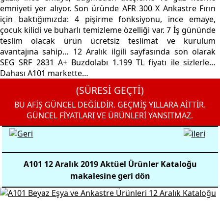
emniyeti yer alıyor. Son üründe AFR 300 X Ankastre Fırın
için baktığımızda: 4 pişirme fonksiyonu, ince emaye,
çocuk kilidi ve buharlı temizleme özelliği var. 7 İş gününde
teslim olacak ürün ücretsiz teslimat ve kurulum
avantajına sahip… 12 Aralık ilgili sayfasında son olarak
SEG SRF 2831 A+ Buzdolabı 1.199 TL fiyatı ile sizlerle…
Dahası A101 markette…
(SÜRESİ GEÇTİ)
BU AFİŞ GÜNCEL DEĞİLDİR. GEÇMİŞ YILLARA AİTTİR.
GÜNCEL FİYATLARI VE ÜRÜNLERİ YANSITMAZ.
A101 12 Aralık 2019 Aktüel Ürünler Kataloğu
makalesine geri dön