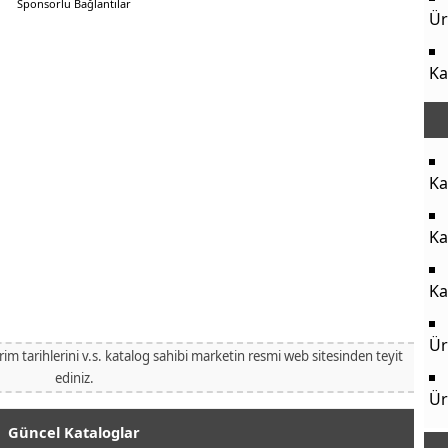
Sponsorlu Bağlantılar
Ür
Ka
Ka
Ka
Ka
Ür
irim tarihlerini v.s. katalog sahibi marketin resmi web sitesinden teyit
ediniz.
Ür
Güncel Kataloglar