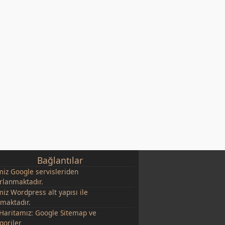
Bağlantılar
miz
Google
servisleriden
rlanmaktadır.
miz Wordpress alt yapısı ile
şmaktadır.
 Haritamız:
Google Sitemap
ve
goriler