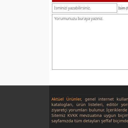
İsim (
Aktüel Ürünler
, genel internet kulla
katalogları, ürün listeleri, editör yo
ziyaretçi yorumları bulunur. İçeriklerde 
Sitemiz KVKK mevzuatına uygun biçim
sayfamızda tüm detayları şeffaf biçimde