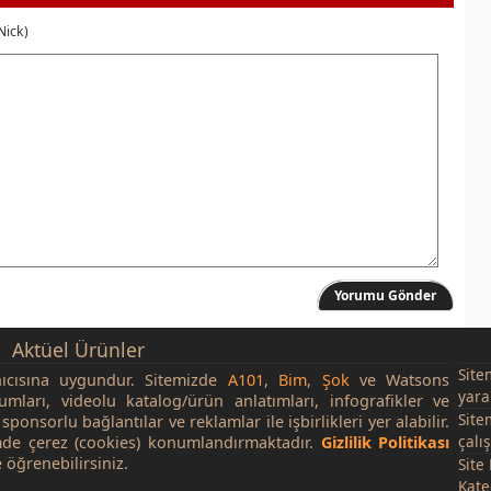
Nick)
Yorumu Gönder
Aktüel Ürünler
Site
nıcısına uygundur. Sitemizde
A101
,
Bim
,
Şok
ve Watsons
yara
rumları, videolu katalog/ürün anlatımları, infografikler ve
Site
sponsorlu bağlantılar ve reklamlar ile işbirlikleri yer alabilir.
çalı
de çerez (cookies) konumlandırmaktadır.
Gizlilik Politikası
 öğrenebilirsiniz.
Site
Kate