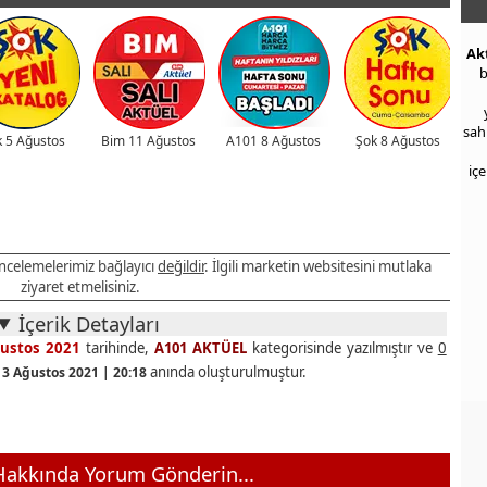
Ak
b
sah
 5 Ağustos
Bim 11 Ağustos
A101 8 Ağustos
Şok 8 Ağustos
iç
 incelemelerimiz bağlayıcı
değildir
. İlgili marketin websitesini mutlaka
ziyaret etmelisiniz.
İçerik Detayları
ustos 2021
tarihinde,
A101 AKTÜEL
kategorisinde yazılmıştır ve
0
anında oluşturulmuştur.
13 Ağustos 2021 | 20:18
akkında Yorum Gönderin...