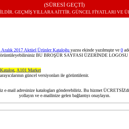
(SÜRESİ GEÇTİ)
İLDİR. GEÇMİŞ YILLARA AİTTİR. GÜNCEL FİYATLARI VE 
 Aralık 2017 Aktüel Ürünler Kataloğu
yazısı ekinde yazılmıştır ve
0
ade
boyutu ile görüntüleyebilirsiniz BU BROŞÜR SAYFASI ÜZERİNDE
Katalog
,
A101 Market
arayıcılarının güncel versiyonları ile görüntülenir.
e-mail adresinize katalogları gönderebiliriz. Bu hizmet ÜCRETSİZdir
yollayın ve e-mailinize gelen bağlantıyı onaylayın.