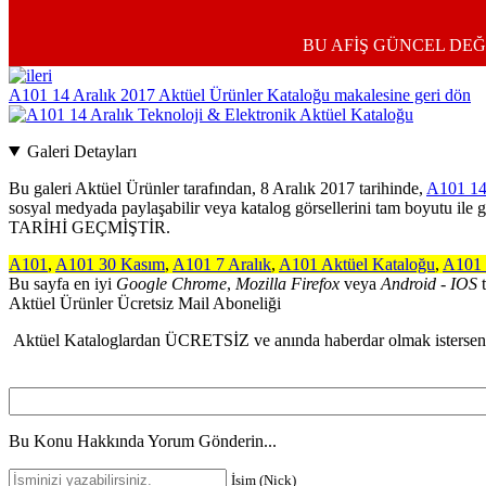
BU AFİŞ GÜNCEL DEĞ
A101 14 Aralık 2017 Aktüel Ürünler Kataloğu makalesine geri dön
Galeri Detayları
Bu galeri
Aktüel Ürünler
tarafından,
8 Aralık 2017
tarihinde,
A101 14
sosyal medyada paylaşabilir veya katalog görsellerini tam 
TARİHİ GEÇMİŞTİR.
A101
,
A101 30 Kasım
,
A101 7 Aralık
,
A101 Aktüel Kataloğu
,
A101 
Bu sayfa en iyi
Google Chrome
,
Mozilla Firefox
veya
Android - IOS
t
Aktüel Ürünler Ücretsiz Mail Aboneliği
Aktüel Kataloglardan ÜCRETSİZ ve anında haberdar olmak isterseniz 
Bu Konu Hakkında Yorum Gönderin...
İsim (Nick)