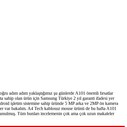
doğru adım adım yaklaştığımız şu günlerde A101 önemli fırsatlar
 sahip olan ürün için Samsung Türkiye 2 yıl garanti ifadesi yer
Android işletim sistemine sahip üründe 5 MP arka ve 2MP ön kamera
 neler var bakalım. A4 Tech kablosuz mouse ürünü de bu hafta A101
 de sunulmuş. Tüm bunları incelemenin çok ama çok uzun makaleler