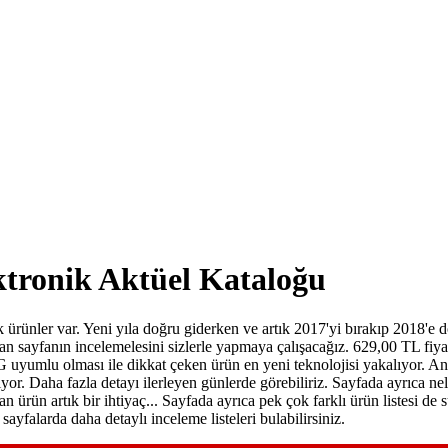
ktronik Aktüel Kataloğu
 ürünler var. Yeni yıla doğru giderken ve artık 2017'yi bırakıp 2018'e 
sayfanın incelemelesini sizlerle yapmaya çalışacağız. 629,00 TL fiyata
G uyumlu olması ile dikkat çeken ürün en yeni teknolojisi yakalıyor. 
kiyor. Daha fazla detayı ilerleyen günlerde görebiliriz. Sayfada ayrıca
lan ürün artık bir ihtiyaç... Sayfada ayrıca pek çok farklı ürün listesi
yfalarda daha detaylı inceleme listeleri bulabilirsiniz.