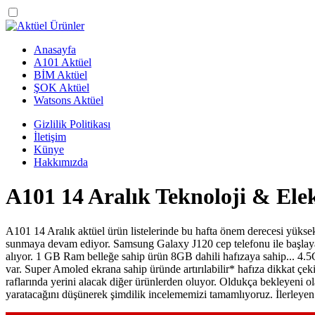
Anasayfa
A101 Aktüel
BİM Aktüel
ŞOK Aktüel
Watsons Aktüel
Gizlilik Politikası
İletişim
Künye
Hakkımızda
A101 14 Aralık Teknoloji & Ele
A101 14 Aralık aktüel ürün listelerinde bu hafta önem derecesi yüksek
sunmaya devam ediyor. Samsung Galaxy J120 cep telefonu ile başlayan 
alıyor. 1 GB Ram belleğe sahip ürün 8GB dahili hafızaya sahip... 4.5
var. Super Amoled ekrana sahip üründe artırılabilir* hafıza dikkat çe
raflarında yerini alacak diğer ürünlerden oluyor. Oldukça bekleyeni o
yaratacağını düşünerek şimdilik incelememizi tamamlıyoruz. İlerleyen sa