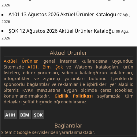
2026
A101 13 Ağustos 2026 Aktüel Ürünler Kataloğu
07 Ağu,
2026
ŞOK 12 Ağustos 2026 Aktüel Ürünler Kataloğu
09 Ağu,
2026
Aktüel Ürünler
Aktüel Ürünler
, genel internet kullanıcısına uygundur.
Sitemizde
A101
,
Bim
,
Şok
ve Watsons katalogları, ürün
listeleri, editör yorumları, videolu katalog/ürün anlatımları,
infografikler ve ziyaretçi yorumları bulunur. İçeriklerde
sponsorlu bağlantılar ve reklamlar ile işbirlikleri yer alabilir.
Sitemiz KVKK mevzuatına uygun biçimde çerez (cookies)
konumlandırmaktadır.
Gizlilik Politikası
sayfamızda tüm
detayları şeffaf biçimde öğrenebilirsiniz.
A101
BİM
ŞOK
Bağlantılar
Sitemiz
Google
servisleriden yararlanmaktadır.