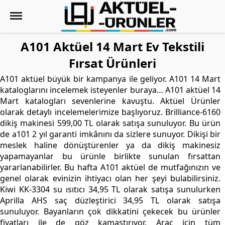
A101 Aktüel 14 Mart Ev Tekstili
Fırsat Ürünleri
A101 aktüel büyük bir kampanya ile geliyor. A101 14 Mart
kataloglarını incelemek isteyenler buraya… A101 aktüel 14
Mart katalogları sevenlerine kavuştu. Aktüel Ürünler
olarak detaylı incelemelerimize başlıyoruz. Brilliance-6160
dikiş makinesi 599,00 TL olarak satışa sunuluyor. Bu ürün
de a101 2 yıl garanti imkânını da sizlere sunuyor. Dikişi bir
meslek haline dönüştürenler ya da dikiş makinesiz
yapamayanlar bu ürünle birlikte sunulan fırsattan
yararlanabilirler. Bu hafta A101 aktüel de mutfağınızın ve
genel olarak evinizin ihtiyacı olan her şeyi bulabilirsiniz.
Kiwi KK-3304 su ısıtıcı 34,95 TL olarak satışa sunulurken
Aprilla AHS saç düzleştirici 34,95 TL olarak satışa
sunuluyor. Bayanların çok dikkatini çekecek bu ürünler
fiyatları ile de göz kamaştırıyor. Araç için tüm