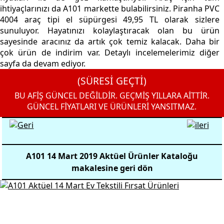
ihtiyaçlarınızı da A101 markette bulabilirsiniz. Piranha PVC
4004 araç tipi el süpürgesi 49,95 TL olarak sizlere
sunuluyor. Hayatınızı kolaylaştıracak olan bu ürün
sayesinde aracınız da artık çok temiz kalacak. Daha bir
çok ürün de indirim var. Detaylı incelemelerimiz diğer
sayfa da devam ediyor.
(SÜRESİ GEÇTİ)
BU AFİŞ GÜNCEL DEĞİLDİR. GEÇMİŞ YILLARA AİTTİR.
GÜNCEL FİYATLARI VE ÜRÜNLERİ YANSITMAZ.
A101 14 Mart 2019 Aktüel Ürünler Kataloğu
makalesine geri dön