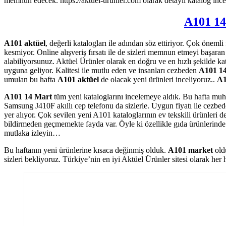
memnun edecek. https://aktuel-urunler.com olarak detaylı katalog inc
A101 1
A101 aktüel
, değerli katalogları ile adından söz ettiriyor. Çok öneml
kesmiyor. Online alışveriş fırsatı ile de sizleri memnun etmeyi başara
alabiliyorsunuz. Aktüel Ürünler olarak en doğru ve en hızlı şekilde kat
uyguna geliyor. Kalitesi ile mutlu eden ve insanları cezbeden
A101 1
umulan bu hafta
A101 aktüel
de olacak yeni ürünleri inceliyoruz..
A1
A101 14 Mart
tüm yeni kataloglarını incelemeye aldık. Bu hafta mu
Samsung J410F akıllı cep telefonu da sizlerle. Uygun fiyatı ile cezbede
yer alıyor. Çok sevilen yeni A101 kataloglarının ev tekskili ürünleri 
bildirmeden geçmemekte fayda var. Öyle ki özellikle gıda ürünlerinde y
mutlaka izleyin…
Bu haftanın yeni ürünlerine kısaca değinmiş olduk.
A101 market
oldu
sizleri bekliyoruz. Türkiye’nin en iyi Aktüel Ürünler sitesi olarak he