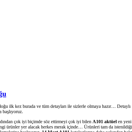
ğu
u ilk kez burada ve tüm detayları ile sizlerle olmaya hazır… Detaylı in
a başlıyoruz.
dından çok iyi biçimde söz ettirmeyi çok iyi bilen
A101 aktüel
en yeni
ngi ürünler yer alacak herkes merak içinde… Ürünleri tam da istenildiği