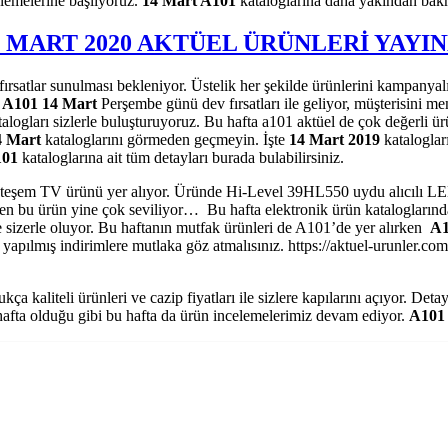
elemelerine başlıyoruz.
14 Mart A101
kataloglarına daha yakından bakma
4 MART 2020 AKTÜEL ÜRÜNLERİ YAYI
i fırsatlar sunulması bekleniyor. Üstelik her şekilde ürünlerini kampanyal
n
A101 14 Mart
Perşembe günü dev fırsatları ile geliyor, müşterisini me
alogları sizlerle buluşturuyoruz. Bu hafta a101 aktüel de çok değerli ür
4 Mart
kataloglarını görmeden geçmeyin. İşte
14 Mart 2019
kataloglar
01
kataloglarına ait tüm detayları burada bulabilirsiniz.
hteşem TV ürünü yer alıyor. Üründe Hi-Level 39HL550 uydu alıcılı LE
n bu ürün yine çok seviliyor… Bu hafta elektronik ürün kataloglarında kl
de sizerle oluyor. Bu haftanın mutfak ürünleri de A101’de yer alırken
A1
apılmış indirimlere mutlaka göz atmalısınız. https://aktuel-urunler.com 
kça kaliteli ürünleri ve cazip fiyatları ile sizlere kapılarını açıyor. De
r hafta olduğu gibi bu hafta da ürün incelemelerimiz devam ediyor.
A101