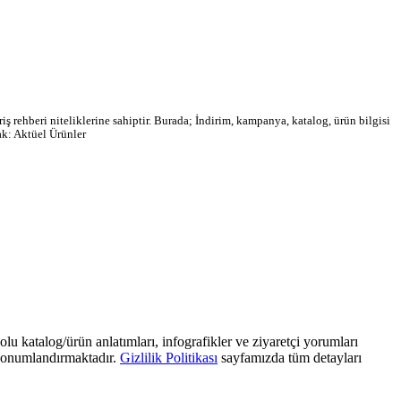
ş rehberi niteliklerine sahiptir. Burada; İndirim, kampanya, katalog, ürün bilgisi
ak: Aktüel Ürünler
olu katalog/ürün anlatımları, infografikler ve ziyaretçi yorumları
) konumlandırmaktadır.
Gizlilik Politikası
sayfamızda tüm detayları