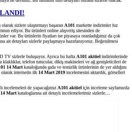
ya ne dersiniz. Bu haftanın tüm detayları burada sizlerle olacak.
NLANDI!
ı olarak sizlere ulaştırmayı başaran
A101
markette indirimler hız
mnun ediyor. Bu ürünleri online alışveriş sitesinden de
ünler var. Bu ürünlerin fiyatları ise piyasaya oranladığımız da çok
ına ait detayları sizlerle paylaşmaya hazırlanıyoruz. Beğenilmesi
D TV sizlerle buluşuyor. Ayrıca bu hafta
A101 aktüel
indirimlerinde
aklıklar, telefon tutucular, dikiş makineleri ve ağ genişleticileri de
01 14 Mart
kataloğunda gıda ve temizlik ürünlerinin de yer aldığını
olarak internetin ilk
14 Mart 2019
incelemesini aktardık, görselleri
taylı incelemeleri de yapacağımız
A101 aktüel
için inceleme sayfamızda
 14 Mart
kataloglarına ait detaylı incelemelerimiz sizlerle…