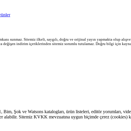
rünler
mkanı sunmaz. Sitemiz ilkeli, saygılı, doğru ve orijinal yayın yapmakta olup alışveri
ıca değişen indirim içeriklerinden sitemiz sorumlu tutulamaz. Doğru bilgi için kayn
1
,
Bim
,
Şok
ve Watsons katalogları, ürün listeleri, editör yorumları, vide
eri yer alabilir. Sitemiz KVKK mevzuatına uygun biçimde çerez (cookies