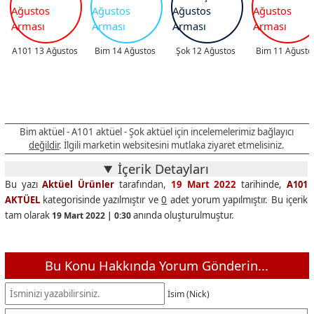
A101 13 Ağustos
Bim 14 Ağustos
Şok 12 Ağustos
Bim 11 Ağusto
Bim aktüel - A101 aktüel - Şok aktüel için incelemelerimiz bağlayıcı
değildir
. İlgili marketin websitesini mutlaka ziyaret etmelisiniz.
İçerik Detayları
Bu yazı
Aktüel Ürünler
tarafından,
19 Mart 2022
tarihinde,
A101
AKTÜEL
kategorisinde yazılmıştır ve
0
adet yorum yapılmıştır. Bu içerik
tam olarak
anında oluşturulmuştur.
19 Mart 2022 | 0:30
Bu Konu Hakkında Yorum Gönderin...
İsim (Nick)