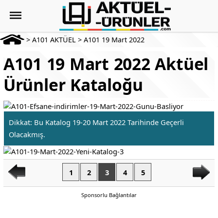
>
A101 AKTÜEL
>
A101 19 Mart 2022
A101 19 Mart 2022 Aktüel
Ürünler Kataloğu
Dikkat: Bu Katalog 19-20 Mart 2022 Tarihinde Geçerli
Olacakmış.
1
2
3
4
5
Sponsorlu Bağlantılar