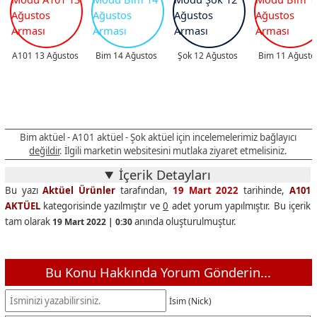
A101 13 Ağustos
Bim 14 Ağustos
Şok 12 Ağustos
Bim 11 Ağusto
Bim aktüel - A101 aktüel - Şok aktüel için incelemelerimiz bağlayıcı
değildir
. İlgili marketin websitesini mutlaka ziyaret etmelisiniz.
İçerik Detayları
Bu yazı
Aktüel Ürünler
tarafından,
19 Mart 2022
tarihinde,
A101
AKTÜEL
kategorisinde yazılmıştır ve
0
adet yorum yapılmıştır. Bu içerik
tam olarak
anında oluşturulmuştur.
19 Mart 2022 | 0:30
Bu Konu Hakkında Yorum Gönderin...
İsim (Nick)