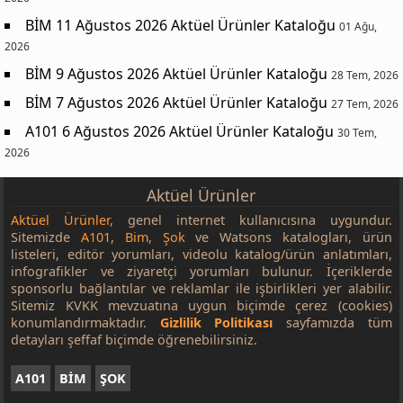
BİM 11 Ağustos 2026 Aktüel Ürünler Kataloğu
01 Ağu,
2026
BİM 9 Ağustos 2026 Aktüel Ürünler Kataloğu
28 Tem, 2026
BİM 7 Ağustos 2026 Aktüel Ürünler Kataloğu
27 Tem, 2026
A101 6 Ağustos 2026 Aktüel Ürünler Kataloğu
30 Tem,
2026
Aktüel Ürünler
Aktüel Ürünler
, genel internet kullanıcısına uygundur.
Sitemizde
A101
,
Bim
,
Şok
ve Watsons katalogları, ürün
listeleri, editör yorumları, videolu katalog/ürün anlatımları,
infografikler ve ziyaretçi yorumları bulunur. İçeriklerde
sponsorlu bağlantılar ve reklamlar ile işbirlikleri yer alabilir.
Sitemiz KVKK mevzuatına uygun biçimde çerez (cookies)
konumlandırmaktadır.
Gizlilik Politikası
sayfamızda tüm
detayları şeffaf biçimde öğrenebilirsiniz.
A101
BİM
ŞOK