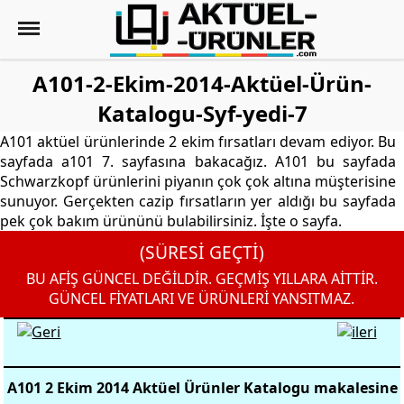
A101-2-Ekim-2014-Aktüel-Ürün-
Katalogu-Syf-yedi-7
A101 aktüel ürünlerinde 2 ekim fırsatları devam ediyor. Bu
sayfada a101 7. sayfasına bakacağız. A101 bu sayfada
Schwarzkopf ürünlerini piyanın çok çok altına müşterisine
sunuyor. Gerçekten cazip fırsatların yer aldığı bu sayfada
pek çok bakım ürününü bulabilirsiniz. İşte o sayfa.
(SÜRESİ GEÇTİ)
BU AFİŞ GÜNCEL DEĞİLDİR. GEÇMİŞ YILLARA AİTTİR.
GÜNCEL FİYATLARI VE ÜRÜNLERİ YANSITMAZ.
A101 2 Ekim 2014 Aktüel Ürünler Katalogu makalesine