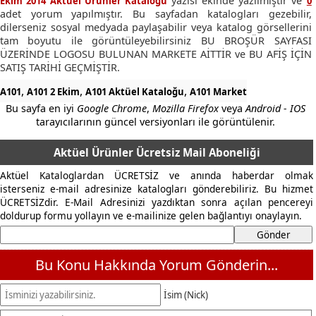
yazısı ekinde yazılmıştır ve
Ekim 2014 Aktüel Ürünler Katalogu
0
adet yorum yapılmıştır. Bu sayfadan katalogları gezebilir,
dilerseniz sosyal medyada paylaşabilir veya katalog görsellerini
tam boyutu ile görüntüleyebilirsiniz BU BROŞÜR SAYFASI
ÜZERİNDE LOGOSU BULUNAN MARKETE AİTTİR ve BU AFİŞ İÇİN
SATIŞ TARİHİ GEÇMİŞTİR.
,
,
,
A101
A101 2 Ekim
A101 Aktüel Kataloğu
A101 Market
Bu sayfa en iyi
Google Chrome
,
Mozilla Firefox
veya
Android - IOS
tarayıcılarının güncel versiyonları ile görüntülenir.
Aktüel Ürünler Ücretsiz Mail Aboneliği
Aktüel Kataloglardan ÜCRETSİZ ve anında haberdar olmak
isterseniz e-mail adresinize katalogları gönderebiliriz. Bu hizmet
ÜCRETSİZdir. E-Mail Adresinizi yazdıktan sonra açılan pencereyi
doldurup formu yollayın ve e-mailinize gelen bağlantıyı onaylayın.
Bu Konu Hakkında Yorum Gönderin...
İsim (Nick)