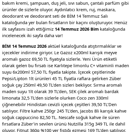
bakım kremi, şampuan, duş jeli, sıvı sabun, çantalı parfüm gibi
ürünler de sizlerle oluyor. Aydınlatıcı krem, ruj, maskara,
deodorant ve deodorant seti de BİM 14 Temmuz Salı
kataloğunda yer bulan fırsatların bir kaçını oluşturuyor. Henüz
ilk sayfasını izah ettiğimiz
14 Temmuz 2026 Bim
kataloğunda
incelenecek iki sayfa daha var!
BİM 14 Temmuz 2026
aktüel kataloğunda atıştırmalıklar ve
içecekler indirime giriyor. Le Gazoz x200ml karışık meyve
aromalı gazoz 69,50 TL fiyatıyla sizlerle. Yeni Ürün etiketli
olarak gelen bu fırsatı ise Karlıtepe limonlu C+ vitaminli maden
suyu 6x200ml 57,50 TL fiyatla takipte. İçecek çeşitlerinde
Pepsi/Lipton 1lt ürünleri 45 TL fiyatla raflara gelirken Züber
soğuk çay 250ml 49,50 TL’den sizleri bekliyor. Sırma aromalı
maden suyu 1lt olarak 39 TL’den, SEK çilek aromalı bardak
limonata 32,5 TL’den sizlerle olurken Coco zen 330ml
çiğnenebilir Hindistan cevizli içecek çeşitleri 39,50 TL’Den
satılıyor. Filtre kahve 250gr 245 TL’den, Jacobs 8li karışık kahve
soğuk cappuccino 82,50 TL. Nescafe soğuk kahve ile süren
fırsatlara Züber’in sevilen ürünü Nutzilla 315g 349 TL ile dahil
oluyor. Fitnut 360g %100 yer fıstığı ezmesi 169 TL’den satılıyor.