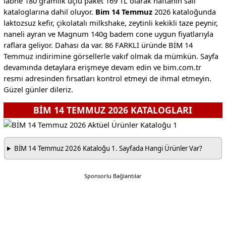
labne 180 gramlık üçlü paket 169 TL olarak haftanın salı
kataloglarına dahil oluyor.
Bim 14 Temmuz
2026 kataloğunda
laktozsuz kefir, çikolatalı milkshake, zeytinli kekikli taze peynir,
naneli ayran ve Magnum 140g badem cone uygun fiyatlarıyla
raflara geliyor. Dahası da var. 86 FARKLI üründe BİM 14
Temmuz indirimine görsellerle vakıf olmak da mümkün. Sayfa
devamında detaylara erişmeye devam edin ve bim.com.tr
resmi adresinden fırsatları kontrol etmeyi de ihmal etmeyin.
Güzel günler dileriz.
BİM 14 TEMMUZ 2026 KATALOGLARI
BİM 14 Temmuz 2026 Kataloğu 1. Sayfada Hangi Ürünler Var?
Sponsorlu Bağlantılar