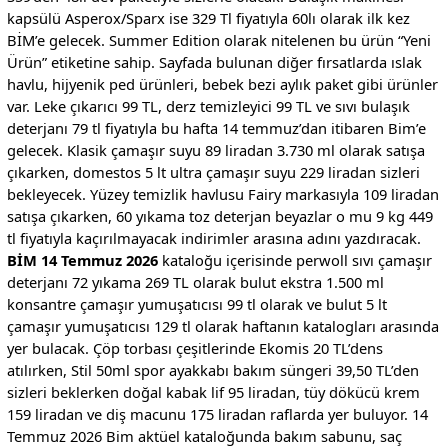
kapsülü Asperox/Sparx ise 329 Tl fiyatıyla 60lı olarak ilk kez
BİM’e gelecek. Summer Edition olarak nitelenen bu ürün “Yeni
Ürün” etiketine sahip. Sayfada bulunan diğer fırsatlarda ıslak
havlu, hijyenik ped ürünleri, bebek bezi aylık paket gibi ürünler
var. Leke çıkarıcı 99 TL, derz temizleyici 99 TL ve sıvı bulaşık
deterjanı 79 tl fiyatıyla bu hafta 14 temmuz’dan itibaren Bim’e
gelecek. Klasik çamaşır suyu 89 liradan 3.730 ml olarak satışa
çıkarken, domestos 5 lt ultra çamaşır suyu 229 liradan sizleri
bekleyecek. Yüzey temizlik havlusu Fairy markasıyla 109 liradan
satışa çıkarken, 60 yıkama toz deterjan beyazlar o mu 9 kg 449
tl fiyatıyla kaçırılmayacak indirimler arasına adını yazdıracak.
BİM 14 Temmuz 2026
kataloğu içerisinde perwoll sıvı çamaşır
deterjanı 72 yıkama 269 TL olarak bulut ekstra 1.500 ml
konsantre çamaşır yumuşatıcısı 99 tl olarak ve bulut 5 lt
çamaşır yumuşatıcısı 129 tl olarak haftanın katalogları arasında
yer bulacak. Çöp torbası çeşitlerinde Ekomis 20 TL’dens
atılırken, Stil 50ml spor ayakkabı bakım süngeri 39,50 TL’den
sizleri beklerken doğal kabak lif 95 liradan, tüy dökücü krem
159 liradan ve diş macunu 175 liradan raflarda yer buluyor. 14
Temmuz 2026 Bim aktüel kataloğunda bakım sabunu, saç