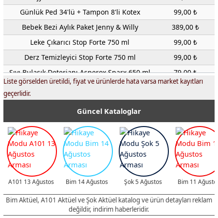
Günlük Ped 34'lü + Tampon 8'li Kotex
99,00 ₺
Bebek Bezi Aylık Paket Jenny & Willy
389,00 ₺
Leke Çıkarıcı Stop Forte 750 ml
99,00 ₺
Derz Temizleyici Stop Forte 750 ml
99,00 ₺
Sıvı Bulaşık Deterjanı Asperox Sparx 650 ml
79,00 ₺
Liste görselden üretildi, fiyat ve ürünlerde hata varsa market kayıtları
Klasik Çamaşır Suyu Hypo 3730 ml
89,00 ₺
geçerlidir.
Ultra Çamaşır Suyu Domestos 5 L
229,00 ₺
Güncel Kataloglar
Yüzey Temizlik Havlusu Fairy 100'lü
109,00 ₺
Toz Deterjan Beyazlar Omo Active Oxygen 9 kg
449,00 ₺
Sıvı Çamaşır Deterjanı Perwoll Renkliler 3,96 L
269,00 ₺
Konsantre Çamaşır Yumuşatıcısı Bulut Extra 1500 ml
99,00 ₺
Çamaşır Yumuşatıcısı Bulut 5 L
129,00 ₺
A101 13 Ağustos
Bim 14 Ağustos
Şok 5 Ağustos
Bim 11 Ağusto
Çöp Torbası Çeşitleri Ekomis
20,00 ₺
Bim Aktüel, A101 Aktüel ve Şok Aktüel katalog ve ürün detayları reklam
Spor Ayakkabı Bakım Süngeri Sitil 50 ml
39,50 ₺
değildir, indirim haberleridir.