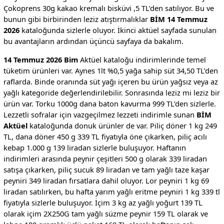
Çokoprens 30g kakao kremalı bisküvi ,5 TL’den satılıyor. Bu ve
bunun gibi birbirinden leziz atıştırmalıklar
BİM 14 Temmuz
2026
kataloğunda sizlerle oluyor. İkinci aktüel sayfada sunulan
bu avantajların ardından üçüncü sayfaya da bakalım.
14 Temmuz 2026 Bim
Aktüel kataloğu indirimlerinde temel
tüketim ürünleri var. Aynes 1lt %0,5 yağa sahip süt 34,50 TL’den
raflarda. Binde oranında süt yağı içeren bu ürün yağsız veya az
yağlı kategoride değerlendirilebilir. Sonrasında leziz mi leziz bir
ürün var. Torku 1000g dana baton kavurma 999 TL’den sizlerle.
Lezzetli sofralar için vazgeçilmez lezzeti indirimle sunan
BİM
Aktüel
kataloğunda donuk ürünler de var. Piliç döner 1 kg 249
TL, dana döner 450 g 339 TL fiyatıyla öne çıkarken, piliç acılı
kebap 1.000 g 139 liradan sizlerle buluşuyor. Haftanın
indirimleri arasında peynir çeşitleri 500 g olarak 339 liradan
satışa çıkarken, piliç sucuk 89 liradan ve tam yağlı taze kaşar
peyniri 349 liradan fırsatlara dahil oluyor. Lor peyniri 1 kg 69
liradan satılırken, bu hafta yarım yağlı eritme peyniri 1 kg 339 tl
fiyatıyla sizlerle buluşuyor. İçim 3 kg az yağlı yoğurt 139 TL
olarak içim 2X250G tam yağlı süzme peynir 159 TL olarak ve