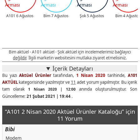
A101 6 Ağustos
Bim 7 Ağustos
Şok 5 Ağustos
Bim 4 Ağusto
Bim aktüel - A101 aktüel - Şok aktüel için incelemelerimiz bağlayıcı
değildir
. İlgili marketin websitesini mutlaka ziyaret etmelisiniz.
İçerik Detayları
Bu yazı
Aktüel Ürünler
tarafından,
1 Nisan 2020
tarihinde,
A101
AKTÜEL
kategorisinde yazılmıştır ve
11
adet yorum yapılmıştır. Bu içerik
tam olarak
anında oluşturulmuştur. Son
1 Nisan 2020 | 12:00
Güncelleme:
21 Şubat 2021 | 19:44
.
“A101 2 Nisan 2020 Aktüel Ürünler Kataloğu” için
11 Yorum
Bibi
Modem