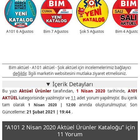
A101 6 Ağustos
Bim 7 Ağustos
Şok 5 Ağustos
Bim 4 Ağusto
Bim aktüel - A101 aktüel - Şok aktüel için incelemelerimiz bağlayıcı
değildir
. İlgili marketin websitesini mutlaka ziyaret etmelisiniz.
İçerik Detayları
Bu yazı
Aktüel Ürünler
tarafından,
1 Nisan 2020
tarihinde,
A101
AKTÜEL
kategorisinde yazılmıştır ve
11
adet yorum yapılmıştır. Bu içerik
tam olarak
anında oluşturulmuştur. Son
1 Nisan 2020 | 12:00
Güncelleme:
21 Şubat 2021 | 19:44
.
“A101 2 Nisan 2020 Aktüel Ürünler Kataloğu” için
11 Yorum