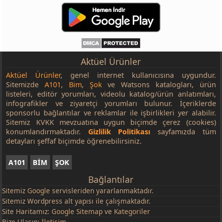
Aktüel Ürünler
Aktüel Ürünler
, genel internet kullanıcısına uygundur.
Sitemizde
A101
,
Bim
,
Şok
ve Watsons katalogları, ürün
listeleri, editör yorumları, videolu katalog/ürün anlatımları,
infografikler ve ziyaretçi yorumları bulunur. İçeriklerde
sponsorlu bağlantılar ve reklamlar ile işbirlikleri yer alabilir.
Sitemiz KVKK mevzuatına uygun biçimde çerez (cookies)
konumlandırmaktadır.
Gizlilik Politikası
sayfamızda tüm
detayları şeffaf biçimde öğrenebilirsiniz.
A101
BİM
ŞOK
Bağlantılar
Sitemiz
Google
servisleriden yararlanmaktadır.
Sitemiz Wordpress alt yapısı ile çalışmaktadır.
Site Haritamız:
Google Sitemap
ve
Kategoriler
Bize Ulaşın:
İletişim