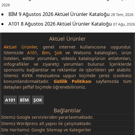
2026
BİM 9 Ağustos 2026 Aktüel Ürünler Kataloğu
28 Tem, 2026
A101 8 Ağustos 2026 Aktüel Ürünler Kataloğu
07 Ağu, 2026
Aktüel Ürünler
Aktüel Ürünler
, genel internet kullanıcısına uygundur.
Sitemizde
A101
,
Bim
,
Şok
ve Watsons katalogları, ürün
listeleri, editör yorumları, videolu katalog/ürün anlatımları,
infografikler ve ziyaretçi yorumları bulunur. İçeriklerde
sponsorlu bağlantılar ve reklamlar ile işbirlikleri yer alabilir.
Sitemiz KVKK mevzuatına uygun biçimde çerez (cookies)
konumlandırmaktadır.
Gizlilik Politikası
sayfamızda tüm
detayları şeffaf biçimde öğrenebilirsiniz.
A101
BİM
ŞOK
Bağlantılar
Sitemiz
Google
servisleriden yararlanmaktadır.
Sitemiz Wordpress alt yapısı ile çalışmaktadır.
Site Haritamız:
Google Sitemap
ve
Kategoriler