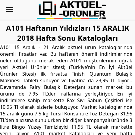
A101 Haftanın Yıldızları 15 ARALIK
2018 Hafta Sonu Katalogları
A101 15 Aralık - 21 Aralık aktüel ürün kataloglarında
önemli fırsatlar var. Bu haftanın önemli indirimlerinde
neler olduğunu merak eden A101 müşterilerinin uğrak
yeri Aktüel Ürünler sitesi; (Türkiye’nin En İyi Aktüel
Ürünler Sitesi) ilk fırsatta Finish Quantum Bulaşık
Makinesi Tableti sunuyor ve fiyatına da 23,95 TL diyor…
Devamında Fairy Bulaşık Deterjanı sunan market bu
ürünü de 7,95 TL’den raflarına yerleştiriyor. En iyi
indirimlere sahip markette Fax Sıvı Sabun Çeşitleri ise
10,95 Tl olarak sizlerle buluşuyor. Market kataloglarında
15 aralık günü 7,5 kg Tursil Konsantre Toz Deterjan 31,95
TL’den alıcısına sunulurken bir diğer kampanyalı üründe 3
litre Bingo Yüzey Temizleyici 11,95 TL olarak markette
yerini alıyor. A101 market katalogları ve yeni hafta