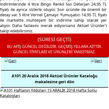
indirimlerinde 4 litre Bingo Renkli Sıvı Deterjan 24,95 TL
fiyatı ile ayrıca sizlerle oluyor. Son üründe de önemli bir
detay var. 5 litre Vernel Çamaşır Yumuşatıcı 14,95 TL fiyatı
ile markette muhteşem bir indirime sahip olarak yer
alıyor. Daha fazlasını merak ediyorsanız Aktüel Ürünler’i
takip edebilirsiniz.
(SÜRESİ GEÇTİ)
BU AFİŞ GÜNCEL DEĞİLDİR. GEÇMİŞ YILLARA AİTTİR.
GÜNCEL FİYATLARI VE ÜRÜNLERİ YANSITMAZ.
A101 20 Aralık 2018 Aktüel Ürünler Kataloğu
makalesine geri dön