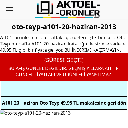
oto-teyp-a101-20-haziran-2013
A-101 ürünlerinin bu haftaki gözdeleri işte bunlar... Oto
Teyp bu hafta A101 20 haziran kataloğu ile sizlere sadece
49,95 TL gibi bir fiyata geliyor. BU İNDİRİMİ KAÇIRMAYIN.
(SÜRESİ GEÇTİ)
BU AFİŞ GÜNCEL DEĞİLDİR. GEÇMİŞ YILLARA AİTTİR.
GÜNCEL FİYATLARI VE ÜRÜNLERİ YANSITMAZ.
A101 20 Haziran Oto Teyp 49,95 TL makalesine geri dön