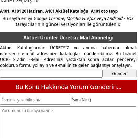
TARİHİ GEÇMİŞTİR.
,
,
,
A101
A101 20 Haziran
A101 Aktüel Kataloğu
A101 oto teyp
Bu sayfa en iyi
Google Chrome
,
Mozilla Firefox
veya
Android - IOS
tarayıcılarının güncel versiyonları ile görüntülenir.
Aktüel Ürünler Ücretsiz Mail Aboneliği
Aktüel Kataloglardan ÜCRETSİZ ve anında haberdar olmak
isterseniz e-mail adresinize katalogları gönderebiliriz. Bu hizmet
ÜCRETSİZdir. E-Mail Adresinizi yazdıktan sonra açılan pencereyi
doldurup formu yollayın ve e-mailinize gelen bağlantıyı onaylayın.
Bu Konu Hakkında Yorum Gönderin...
İsim (Nick)