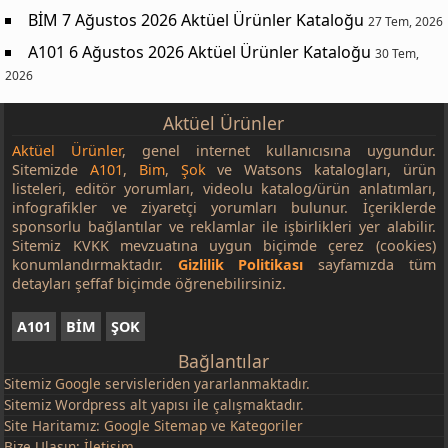
BİM 7 Ağustos 2026 Aktüel Ürünler Kataloğu
27 Tem, 2026
A101 6 Ağustos 2026 Aktüel Ürünler Kataloğu
30 Tem,
2026
Aktüel Ürünler
Aktüel Ürünler
, genel internet kullanıcısına uygundur.
Sitemizde
A101
,
Bim
,
Şok
ve Watsons katalogları, ürün
listeleri, editör yorumları, videolu katalog/ürün anlatımları,
infografikler ve ziyaretçi yorumları bulunur. İçeriklerde
sponsorlu bağlantılar ve reklamlar ile işbirlikleri yer alabilir.
Sitemiz KVKK mevzuatına uygun biçimde çerez (cookies)
konumlandırmaktadır.
Gizlilik Politikası
sayfamızda tüm
detayları şeffaf biçimde öğrenebilirsiniz.
A101
BİM
ŞOK
Bağlantılar
Sitemiz
Google
servisleriden yararlanmaktadır.
Sitemiz Wordpress alt yapısı ile çalışmaktadır.
Site Haritamız:
Google Sitemap
ve
Kategoriler
Bize Ulaşın:
İletişim