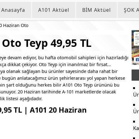
Anasayfa
A101 Aktüel
BİM Aktüel
ŞOK A
0 Haziran Oto
 Oto Teyp 49,95 TL
ye devam ediyor, bu hafta otomobil sahipleri için hazırladığı
a dikkat çekiyor. Oto Teyp için inanılmaz bir fırsat…
aya olanak sağlayan bu ürünler sayesinde daha rahat bir
kle bugün anlatacağımız ürün şehirlerarası yol yapan herkese
in şart olduğunu herkes bilir A101 Oto Teyp ürününü bu
a sunuyor. 20 Haziran tarihinde A-101 marketlerde olacak
Ür
ik listesi aşağıdadır.
,95 TL | A101 20 Haziran
Ür
Ka