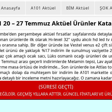
Anasayfa
A101 Aktüel
BİM Aktüel
ŞOK A
 20 – 27 Temmuz Aktüel Ürünler Kat
e'den perşembeye aktüel fırsatlar sayfalarında detayla
nan ürünlerde ilk olarak Hı-level 32" uydu alıcılı hd led tv
rim oranına sahip. Bir diğer üründe ise Vestel venus e2 çift 
klet ürünü de yaklaşık %17 indirim ile sunulmuş vaziyette 
gaz çok amaçlı ocak sacı, Lüks osmanlı ocağı ürünleri de 
Temmuz arası geçerli indirimlerde Melamin tepsi, Lav ayak
 Örme masa örtüsü de indirimde... Son ürünlerde ise Attlas to
 amaçlı dolap da muhteşem bir indirim ile A101 markette 
a detaylı bir inceleme metni hazırlayacağız. O zamana kadar 
(SÜRESİ GEÇTİ)
EĞİLDİR. GEÇMİŞ YILLARA AİTTİR. GÜNCEL FİYATLARI VE ÜR