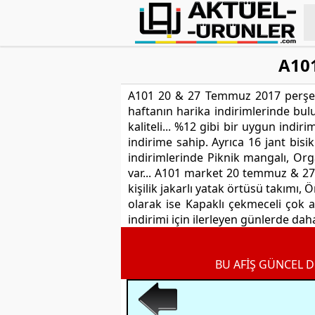
A101
A101 20 & 27 Temmuz 2017 perşemb
haftanın harika indirimlerinde bulu
kaliteli... %12 gibi bir uygun indi
indirime sahip. Ayrıca 16 jant bisi
indirimlerinde Piknik mangalı, Or
var... A101 market 20 temmuz & 27 
kişilik jakarlı yatak örtüsü takımı,
olarak ise Kapaklı çekmeceli çok
indirimi için ilerleyen günlerde dah
BU AFİŞ GÜNCEL D