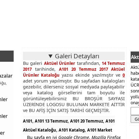
Galeri Detayları
Akt
Bu galeri
tarafından,
Aktüel Ürünler
14 Temmuz
Akt
tarihinde,
2017
A101 20 Temmuz 2017 Aktüel
hab
yazısı ekinde yazılmıştır ve
azalar
Ürünler Kataloğu
0
kat
adet yorum yapılmıştır. Bu sayfadan katalogları
Ağu,
ÜCR
gezebilir, dilerseniz sosyal medyada paylaşabilir
son
veya katalog görsellerini tam boyutu ile
yol
görüntüleyebilirsiniz BU BROŞÜR SAYFASI
nler
onay
ÜZERİNDE LOGOSU BULUNAN MARKETE AİTTİR
ve BU AFİŞ İÇİN SATIŞ TARİHİ GEÇMİŞTİR.
nler
,
,
,
A101
A101 13 Temmuz
A101 20 Temmuz
A101
,
,
Aktüel Kataloğu
A101 Katalog
A101 Market
er
Bu sayfa en iyi
Google Chrome
,
Mozilla Firefox