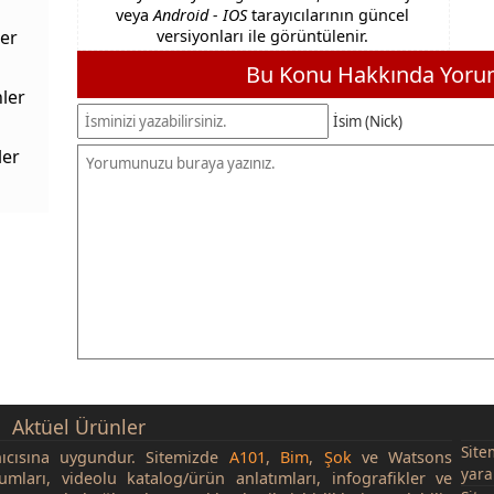
veya
Android - IOS
tarayıcılarının güncel
er
versiyonları ile görüntülenir.
Bu Konu Hakkında Yorum
ler
İsim (Nick)
ler
Aktüel Ürünler
Site
nıcısına uygundur. Sitemizde
A101
,
Bim
,
Şok
ve Watsons
yara
rumları, videolu katalog/ürün anlatımları, infografikler ve