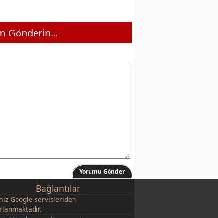
 Gönderin...
Yorumu Gönder
Bağlantılar
miz
Google
servisleriden
rlanmaktadır.