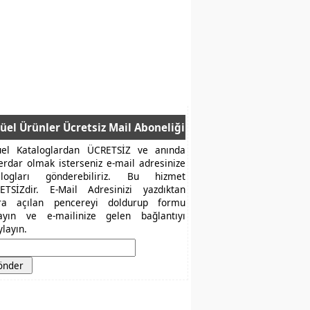
üel Ürünler Ücretsiz Mail Aboneliği
üel Kataloglardan ÜCRETSİZ ve anında
erdar olmak isterseniz e-mail adresinize
alogları gönderebiliriz. Bu hizmet
ETSİZdir. E-Mail Adresinizi yazdıktan
ra açılan pencereyi doldurup formu
layın ve e-mailinize gelen bağlantıyı
layın.