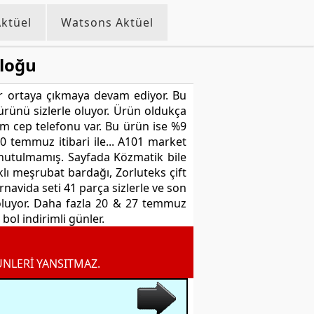
ktüel
Watsons Aktüel
aloğu
r ortaya çıkmaya devam ediyor. Bu
 ürünü sizlerle oluyor. Ürün oldukça
sim cep telefonu var. Bu ürün ise %9
20 temmuz itibari ile... A101 market
unutulmamış. Sayfada Közmatik bile
lı meşrubat bardağı, Zorluteks çift
rnavida seti 41 parça sizlerle ve son
oluyor. Daha fazla 20 & 27 temmuz
bol indirimli günler.
ÜNLERİ YANSITMAZ.