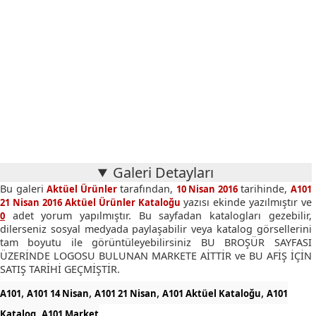
Galeri Detayları
Bu galeri
tarafından,
tarihinde,
Aktüel Ürünler
10 Nisan 2016
A101
yazısı ekinde yazılmıştır ve
21 Nisan 2016 Aktüel Ürünler Kataloğu
adet yorum yapılmıştır. Bu sayfadan katalogları gezebilir,
0
dilerseniz sosyal medyada paylaşabilir veya katalog görsellerini
tam boyutu ile görüntüleyebilirsiniz BU BROŞÜR SAYFASI
ÜZERİNDE LOGOSU BULUNAN MARKETE AİTTİR ve BU AFİŞ İÇİN
SATIŞ TARİHİ GEÇMİŞTİR.
,
,
,
,
A101
A101 14 Nisan
A101 21 Nisan
A101 Aktüel Kataloğu
A101
,
Katalog
A101 Market