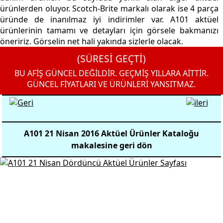
ürünlerden oluyor. Scotch-Brite markalı olarak ise 4 parça
üründe de inanılmaz iyi indirimler var. A101 aktüel
ürünlerinin tamamı ve detayları için görsele bakmanızı
öneririz. Görselin net hali yakında sizlerle olacak.
(SÜRESİ GEÇTİ)
BU AFİŞ GÜNCEL DEĞİLDİR. GEÇMİŞ YILLARA AİTTİR.
GÜNCEL FİYATLARI VE ÜRÜNLERİ YANSITMAZ.
A101 21 Nisan 2016 Aktüel Ürünler Kataloğu
makalesine geri dön