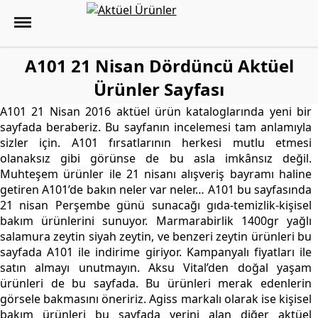
A101 21 Nisan Dördüncü Aktüel
Ürünler Sayfası
A101 21 Nisan 2016 aktüel ürün kataloglarında yeni bir
sayfada beraberiz. Bu sayfanın incelemesi tam anlamıyla
sizler için. A101 fırsatlarının herkesi mutlu etmesi
olanaksız gibi görünse de bu asla imkânsız değil.
Muhteşem ürünler ile 21 nisanı alışveriş bayramı haline
getiren A101’de bakın neler var neler… A101 bu sayfasında
21 nisan Perşembe günü sunacağı gıda-temizlik-kişisel
bakım ürünlerini sunuyor. Marmarabirlik 1400gr yağlı
salamura zeytin siyah zeytin, ve benzeri zeytin ürünleri bu
sayfada A101 ile indirime giriyor. Kampanyalı fiyatları ile
satın almayı unutmayın. Aksu Vital’den doğal yaşam
ürünleri de bu sayfada. Bu ürünleri merak edenlerin
görsele bakmasını öneririz. Agiss markalı olarak ise kişisel
bakım ürünleri bu sayfada yerini alan diğer aktüel