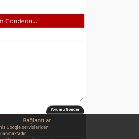
 Gönderin...
Yorumu Gönder
Bağlantılar
miz
Google
servisleriden
rlanmaktadır.