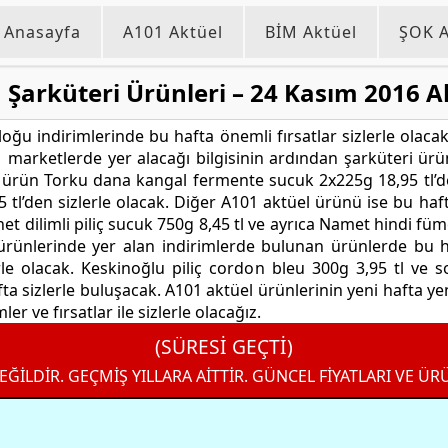
Anasayfa
A101 Aktüel
BİM Aktüel
ŞOK A
 Şarküteri Ürünleri – 24 Kasım 2016 A
ğu indirimlerinde bu hafta önemli fırsatlar sizlerle olacak.
rketlerde yer alacağı bilgisinin ardından şarküteri ürünle
n ürün Torku dana kangal fermente sucuk 2x225g 18,95 tl’de
 tl’den sizlerle olacak. Diğer A101 aktüel ürünü ise bu h
et dilimli piliç sucuk 750g 8,45 tl ve ayrıca Namet hindi füme
 ürünlerinde yer alan indirimlerde bulunan ürünlerde bu ha
lerle olacak. Keskinoğlu piliç cordon bleu 300g 3,95 tl ve 
a sizlerle buluşacak. A101 aktüel ürünlerinin yeni hafta yen
er ve fırsatlar ile sizlerle olacağız.
(SÜRESİ GEÇTİ)
EĞİLDİR. GEÇMİŞ YILLARA AİTTİR. GÜNCEL FİYATLARI VE ÜR