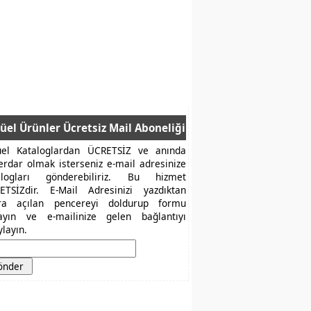
üel Ürünler Ücretsiz Mail Aboneliği
üel Kataloglardan ÜCRETSİZ ve anında
erdar olmak isterseniz e-mail adresinize
alogları gönderebiliriz. Bu hizmet
ETSİZdir. E-Mail Adresinizi yazdıktan
ra açılan pencereyi doldurup formu
layın ve e-mailinize gelen bağlantıyı
layın.