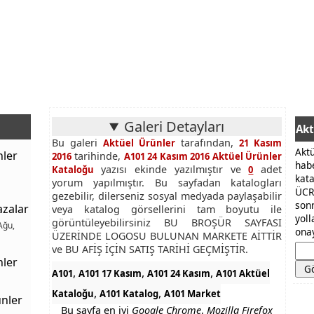
Galeri Detayları
Akt
Bu galeri
tarafından,
Aktüel Ürünler
21 Kasım
Akt
nler
tarihinde,
2016
A101 24 Kasım 2016 Aktüel Ürünler
hab
yazısı ekinde yazılmıştır ve
adet
Kataloğu
0
kat
yorum yapılmıştır. Bu sayfadan katalogları
ÜCR
gezebilir, dilerseniz sosyal medyada paylaşabilir
son
azalar
veya katalog görsellerini tam boyutu ile
yol
görüntüleyebilirsiniz BU BROŞÜR SAYFASI
Ağu,
onay
ÜZERİNDE LOGOSU BULUNAN MARKETE AİTTİR
ve BU AFİŞ İÇİN SATIŞ TARİHİ GEÇMİŞTİR.
nler
,
,
,
A101
A101 17 Kasım
A101 24 Kasım
A101 Aktüel
,
,
Kataloğu
A101 Katalog
A101 Market
nler
Bu sayfa en iyi
Google Chrome
,
Mozilla Firefox