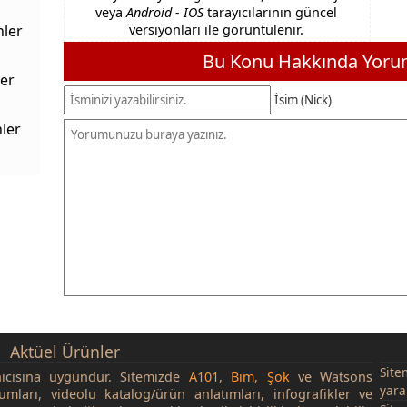
veya
Android - IOS
tarayıcılarının güncel
nler
versiyonları ile görüntülenir.
Bu Konu Hakkında Yorum
er
İsim (Nick)
ler
Aktüel Ürünler
Site
nıcısına uygundur. Sitemizde
A101
,
Bim
,
Şok
ve Watsons
yara
rumları, videolu katalog/ürün anlatımları, infografikler ve