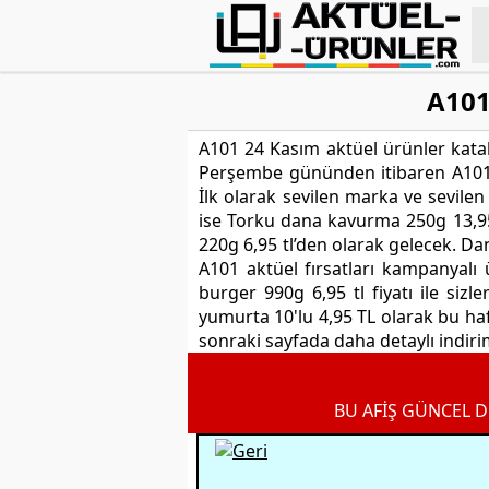
A101
A101 24 Kasım aktüel ürünler katalo
Perşembe gününden itibaren A101 ma
İlk olarak sevilen marka ve sevile
ise Torku dana kavurma 250g 13,95
220g 6,95 tl’den olarak gelecek. Dan
A101 aktüel fırsatları kampanyalı
burger 990g 6,95 tl fiyatı ile siz
yumurta 10'lu 4,95 TL olarak bu haft
sonraki sayfada daha detaylı indiriml
BU AFİŞ GÜNCEL D