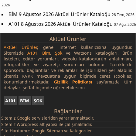
2026
BİM 9 Ağustos 2026 Aktüel Ürünler Kataloğu
28 Tem, 2026
A101 8 Ağustos 2026 Aktüel Ürünler Kataloğu
07 Ağu, 2026
Aktüel Ürünler
Aktüel Ürünler
, genel internet kullanıcısına uygundur.
Sitemizde
A101
,
Bim
,
Şok
ve Watsons katalogları, ürün
listeleri, editör yorumları, videolu katalog/ürün anlatımları,
infografikler ve ziyaretçi yorumları bulunur. İçeriklerde
sponsorlu bağlantılar ve reklamlar ile işbirlikleri yer alabilir.
Sitemiz KVKK mevzuatına uygun biçimde çerez (cookies)
konumlandırmaktadır.
Gizlilik Politikası
sayfamızda tüm
detayları şeffaf biçimde öğrenebilirsiniz.
A101
BİM
ŞOK
Bağlantılar
Sitemiz
Google
servisleriden yararlanmaktadır.
Sitemiz Wordpress alt yapısı ile çalışmaktadır.
Site Haritamız:
Google Sitemap
ve
Kategoriler