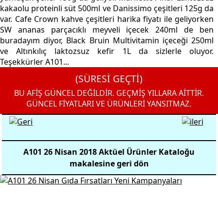
kakaolu proteinli süt 500ml ve Danissimo çeşitleri 125g da
var. Cafe Crown kahve çeşitleri harika fiyatı ile geliyorken
SW ananas parçacıklı meyveli içecek 240ml de ben
buradayım diyor, Black Bruin Multivitamin içeceği 250ml
ve Altınkılıç laktozsuz kefir 1L da sizlerle oluyor.
Teşekkürler A101...
(SÜRESİ GEÇTİ)
BU AFİŞ GÜNCEL DEĞİLDİR. GEÇMİŞ YILLARA AİTTİR.
GÜNCEL FİYATLARI VE ÜRÜNLERİ YANSITMAZ.
A101 26 Nisan 2018 Aktüel Ürünler Kataloğu
makalesine geri dön