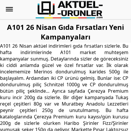
A101 26 Nisan Gıda Fırsatları Yeni
Kampanyaları
A101 26 Nisan aktüel indirimleri gıda fırsatları sizlerle. Bu
hafta indirimlerinde A101 market muhteşem
kampanyalar sunmuş. Detaylarında sizler de göreceksiniz
ki ciddi anlamda güzel ve özel fırsatlar var. İlk olarak
incelememize Merinos dondurulmuş karides 500g ile
başlayalım. Ardaından iki CP ürünü gelmiş. Bunlar ise: CP
dondurulmuş piliç Schnitzel 1000g ve CP dondurulmuş
bütün piliç şeklinde... Ayrıca sayfada Çerezya Premium
kuru incir 200g da sizlerle. Bir diğer kampanyada Tukaş
reçel çeşitleri 80g var ve Muratbey Anadolu Lezzetleri
peynir çeşitleri 250g de unutulmamış. Bu hafta
kataloglarında Çerezya Premium kuru kayısı/gün kurusu
200g de sizlerle olurken Haribo Şirinler Fizz/Şirinler
yumuşak şeker 150g da geliyor. Markette Pınar Laktozsuz