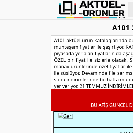
A101 
A101 aktüel ürün kataloglarında b
muhteşem fiyatlar ile şaşırtıyor. KARP
piyasada yer alan fiyatların da aş
ÖZEL bir fiyat ile sizlerle olacak
manav ürünlerinde özel fiyatlar i
ile süslüyor. Devamında file sarıms
sonu indirimlerinde bu hafta muht
yer veriyor. 21 TEMMUZ İNDİRİMLERİ
BU AFİŞ GÜNCEL D