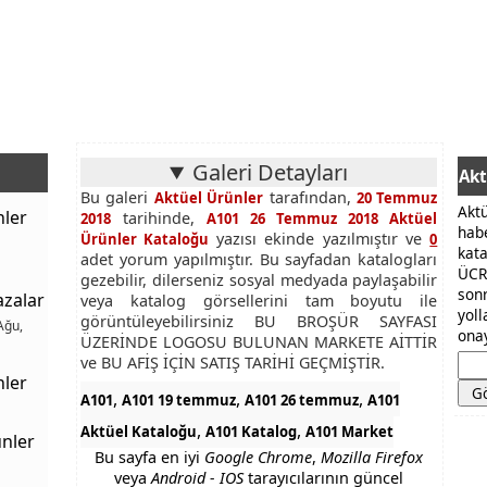
Galeri Detayları
Akt
Bu galeri
tarafından,
Aktüel Ürünler
20 Temmuz
Akt
nler
tarihinde,
2018
A101 26 Temmuz 2018 Aktüel
hab
yazısı ekinde yazılmıştır ve
Ürünler Kataloğu
0
kat
adet yorum yapılmıştır. Bu sayfadan katalogları
ÜCR
gezebilir, dilerseniz sosyal medyada paylaşabilir
son
azalar
veya katalog görsellerini tam boyutu ile
yol
görüntüleyebilirsiniz BU BROŞÜR SAYFASI
Ağu,
onay
ÜZERİNDE LOGOSU BULUNAN MARKETE AİTTİR
ve BU AFİŞ İÇİN SATIŞ TARİHİ GEÇMİŞTİR.
nler
,
,
,
A101
A101 19 temmuz
A101 26 temmuz
A101
,
,
Aktüel Kataloğu
A101 Katalog
A101 Market
nler
Bu sayfa en iyi
Google Chrome
,
Mozilla Firefox
veya
Android - IOS
tarayıcılarının güncel