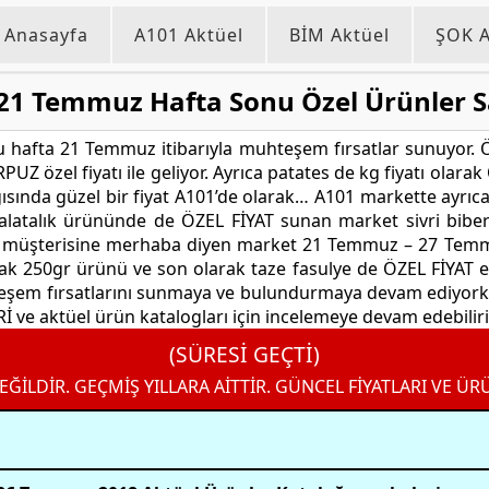
Anasayfa
A101 Aktüel
BİM Aktüel
ŞOK A
21 Temmuz Hafta Sonu Özel Ürünler S
u hafta 21 Temmuz itibarıyla muhteşem fırsatlar sunuyor. Ö
UZ özel fiyatı ile geliyor. Ayrıca patates de kg fiyatı olarak ÖZ
ağısında güzel bir fiyat A101’de olarak… A101 markette ayrı
. Salatalık ürününde de ÖZEL FİYAT sunan market sivri bibe
le müşterisine merhaba diyen market 21 Temmuz – 27 Temmu
ak 250gr ürünü ve son olarak taze fasulye de ÖZEL FİYAT etik
eşem fırsatlarını sunmaya ve bulundurmaya devam ediyorke
 ve aktüel ürün katalogları için incelemeye devam edebilir
(SÜRESİ GEÇTİ)
EĞİLDİR. GEÇMİŞ YILLARA AİTTİR. GÜNCEL FİYATLARI VE ÜR