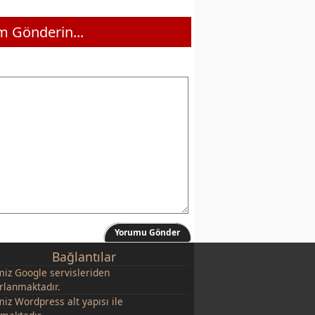
 Gönderin...
Yorumu Gönder
Bağlantılar
miz
Google
servisleriden
rlanmaktadır.
miz Wordpress alt yapısı ile