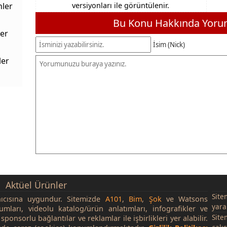
nler
versiyonları ile görüntülenir.
Bu Konu Hakkında Yorum
er
İsim (Nick)
ler
Aktüel Ürünler
Site
nıcısına uygundur. Sitemizde
A101
,
Bim
,
Şok
ve Watsons
yara
rumları, videolu katalog/ürün anlatımları, infografikler ve
Site
sponsorlu bağlantılar ve reklamlar ile işbirlikleri yer alabilir.