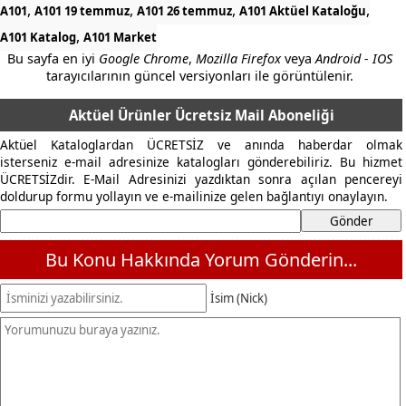
,
,
,
,
A101
A101 19 temmuz
A101 26 temmuz
A101 Aktüel Kataloğu
,
A101 Katalog
A101 Market
Bu sayfa en iyi
Google Chrome
,
Mozilla Firefox
veya
Android - IOS
tarayıcılarının güncel versiyonları ile görüntülenir.
Aktüel Ürünler Ücretsiz Mail Aboneliği
Aktüel Kataloglardan ÜCRETSİZ ve anında haberdar olmak
isterseniz e-mail adresinize katalogları gönderebiliriz. Bu hizmet
ÜCRETSİZdir. E-Mail Adresinizi yazdıktan sonra açılan pencereyi
doldurup formu yollayın ve e-mailinize gelen bağlantıyı onaylayın.
Bu Konu Hakkında Yorum Gönderin...
İsim (Nick)