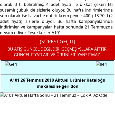
olarak 3 tl belirtilmiş. 4 adet fiyatı ile dikkat çeken Eti
susamlı çubuk de sizlerle oluyor. Bu hafta indirimlerinde
son olarak ise La vache qui rit krem peynir 400g 13,70 tl (2
adet fiyatı) sizlerle oluyor. Bu hafta kampanyalarında
indirimler ve kampanyalar hafta sonunda 21 Temmuzda
devam ediyor. Teşekkürler A101…
(SÜRESİ GEÇTİ)
BU AFİŞ GÜNCEL DEĞİLDİR. GEÇMİŞ YILLARA AİTTİR.
GÜNCEL FİYATLARI VE ÜRÜNLERİ YANSITMAZ.
A101 26 Temmuz 2018 Aktüel Ürünler Kataloğu
makalesine geri dön