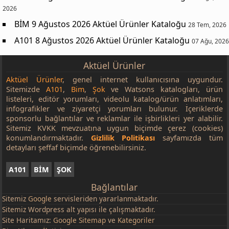
2026
BİM 9 Ağustos 2026 Aktüel Ürünler Kataloğu
28 Tem, 2026
A101 8 Ağustos 2026 Aktüel Ürünler Kataloğu
07 Ağu, 2026
Aktüel Ürünler
Aktüel Ürünler
, genel internet kullanıcısına uygundur.
Sitemizde
A101
,
Bim
,
Şok
ve Watsons katalogları, ürün
listeleri, editör yorumları, videolu katalog/ürün anlatımları,
infografikler ve ziyaretçi yorumları bulunur. İçeriklerde
sponsorlu bağlantılar ve reklamlar ile işbirlikleri yer alabilir.
Sitemiz KVKK mevzuatına uygun biçimde çerez (cookies)
konumlandırmaktadır.
Gizlilik Politikası
sayfamızda tüm
detayları şeffaf biçimde öğrenebilirsiniz.
A101
BİM
ŞOK
Bağlantılar
Sitemiz
Google
servisleriden yararlanmaktadır.
Sitemiz Wordpress alt yapısı ile çalışmaktadır.
Site Haritamız:
Google Sitemap
ve
Kategoriler