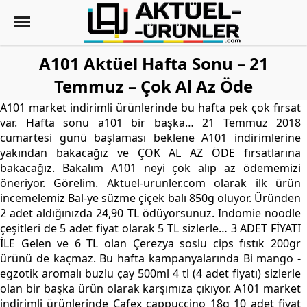
A101 Aktüel Hafta Sonu – 21
Temmuz – Çok Al Az Öde
A101 market indirimli ürünlerinde bu hafta pek çok fırsat
var. Hafta sonu a101 bir başka… 21 Temmuz 2018
cumartesi günü başlaması beklene A101 indirimlerine
yakından bakacağız ve ÇOK AL AZ ÖDE fırsatlarına
bakacağız. Bakalım A101 neyi çok alıp az ödememizi
öneriyor. Görelim. Aktuel-urunler.com olarak ilk ürün
incemelemiz Bal-ye süzme çiçek balı 850g oluyor. Üründen
2 adet aldığınızda 24,90 TL ödüyorsunuz. Indomie noodle
çeşitleri de 5 adet fiyat olarak 5 TL sizlerle… 3 ADET FİYATI
İLE Gelen ve 6 TL olan Çerezya soslu cips fıstık 200gr
ürünü de kaçmaz. Bu hafta kampanyalarında Bi mango -
egzotik aromalı buzlu çay 500ml 4 tl (4 adet fiyatı) sizlerle
olan bir başka ürün olarak karşımıza çıkıyor. A101 market
indirimli ürünlerinde Cafex cappuccino 18g 10 adet fiyat