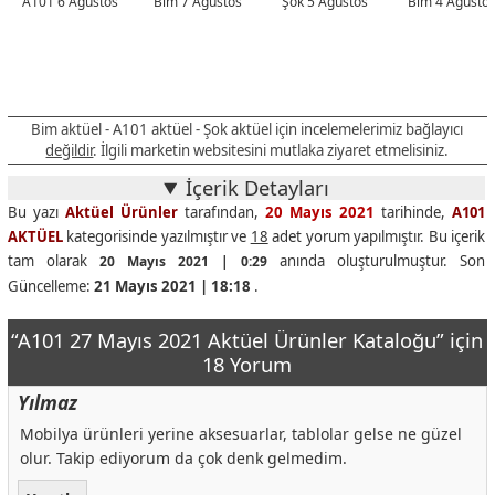
A101 6 Ağustos
Bim 7 Ağustos
Şok 5 Ağustos
Bim 4 Ağusto
Bim aktüel - A101 aktüel - Şok aktüel için incelemelerimiz bağlayıcı
değildir
. İlgili marketin websitesini mutlaka ziyaret etmelisiniz.
İçerik Detayları
Bu yazı
Aktüel Ürünler
tarafından,
20 Mayıs 2021
tarihinde,
A101
AKTÜEL
kategorisinde yazılmıştır ve
18
adet yorum yapılmıştır. Bu içerik
tam olarak
anında oluşturulmuştur. Son
20 Mayıs 2021 | 0:29
Güncelleme:
21 Mayıs 2021 | 18:18
.
“A101 27 Mayıs 2021 Aktüel Ürünler Kataloğu” için
18 Yorum
Yılmaz
Mobilya ürünleri yerine aksesuarlar, tablolar gelse ne güzel
olur. Takip ediyorum da çok denk gelmedim.