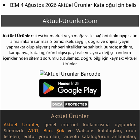
BİM 4 Ağustos 2026 Aktüel Ürünler Kataloğu
için
belis
Aktuel-Urunler.Com
Aktüel Ürünler
sitesi bir market veya mağaza ile bağlantılı olmayıp satın
alma imkanı sunmaz. Sitemiz ilkeli, saygılı, doğru ve orijinal yayın
yapmakta olup alışveriş rehberi niteliklerine sahiptir. Burada; İndirim,
kampanya, katalog, ürün bilgisi paylaşılır ve ayrıca değişen indirim
içeriklerinden sitemiz sorumlu tutulamaz. Doğru bilgi için kaynak: Aktüel
Ürünler
Aktüel Ürünler
Aktüel Ürünler
, genel internet kullanıcısına uygundur.
Sitemizde
A101
,
Bim
,
Şok
ve Watsons katalogları, ürün
listeleri, editör yorumları, videolu katalog/ürün anlatımları,