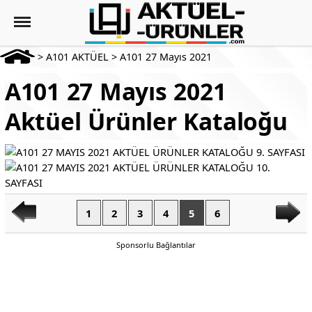
>
A101 AKTÜEL
>
A101 27 Mayıs 2021
A101 27 Mayıs 2021
Aktüel Ürünler Kataloğu
1
2
3
4
5
6
Sponsorlu Bağlantılar