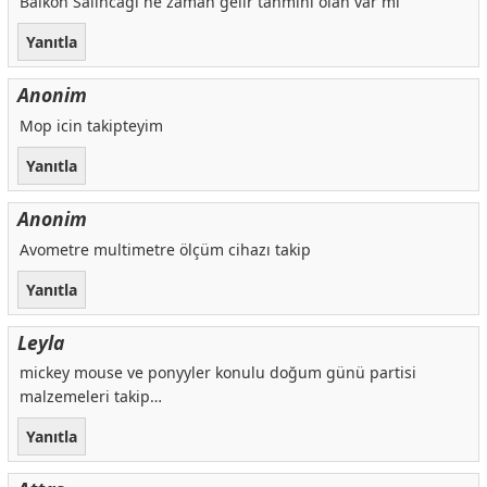
Balkon Salıncağı ne zaman gelir tahmini olan var mı
Yanıtla
Anonim
Mop icin takipteyim
Yanıtla
Anonim
Avometre multimetre ölçüm cihazı takip
Yanıtla
Leyla
mickey mouse ve ponyyler konulu doğum günü partisi
malzemeleri takip…
Yanıtla