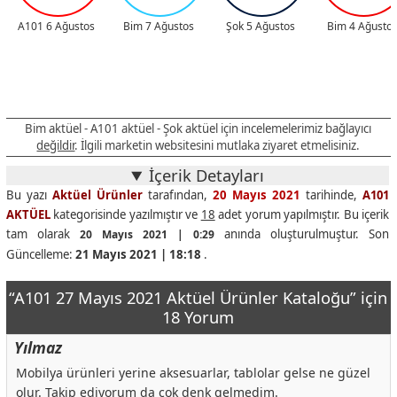
A101 6 Ağustos
Bim 7 Ağustos
Şok 5 Ağustos
Bim 4 Ağusto
Bim aktüel - A101 aktüel - Şok aktüel için incelemelerimiz bağlayıcı
değildir
. İlgili marketin websitesini mutlaka ziyaret etmelisiniz.
İçerik Detayları
Bu yazı
Aktüel Ürünler
tarafından,
20 Mayıs 2021
tarihinde,
A101
AKTÜEL
kategorisinde yazılmıştır ve
18
adet yorum yapılmıştır. Bu içerik
tam olarak
anında oluşturulmuştur. Son
20 Mayıs 2021 | 0:29
Güncelleme:
21 Mayıs 2021 | 18:18
.
“A101 27 Mayıs 2021 Aktüel Ürünler Kataloğu” için
18 Yorum
Yılmaz
Mobilya ürünleri yerine aksesuarlar, tablolar gelse ne güzel
olur. Takip ediyorum da çok denk gelmedim.