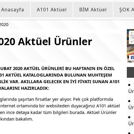
Anasayfa
A101 Aktüel
BİM Aktüel
ŞOK A
2020
020 Aktüel Ürünler
 ŞUBAT 2020 AKTÜEL ÜRÜNLERI BU HAFTANIN EN ÖZEL
101 AKTÜEL KATALOGLARINDA BULUNAN MUHTEŞEM
IK VAR. AKILLARA GELECEK EN IYI FIYATI SUNAN A101
ALARINI HAZIRLADIK:
Ür
larında şaşırtan fırsatlar yer alıyor. Pek çok platformda
z internet ortamında bir websiteden duyacağınız A101 aktüel
Ür
 en ince detaya kadar tüm bilgileri burada. Aktüel Ürünler
akından bakalım.
Ür