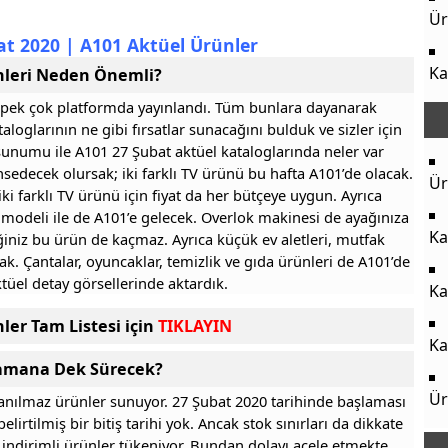
Ür
at 2020 | A101 Aktüel Ürünler
Ka
nleri Neden Önemli?
rı pek çok platformda yayınlandı. Tüm bunlara dayanarak
oglarının ne gibi fırsatlar sunacağını bulduk ve sizler için
li sunumu ile A101 27 Şubat aktüel kataloglarında neler var
sedecek olursak; iki farklı TV ürünü bu hafta A101’de olacak.
Ür
iki farklı TV ürünü için fiyat da her bütçeye uygun. Ayrıca
 modeli ile de A101’e gelecek. Overlok makinesi de ayağınıza
Ka
ğiniz bu ürün de kaçmaz. Ayrıca küçük ev aletleri, mutfak
ak. Çantalar, oyuncaklar, temizlik ve gıda ürünleri de A101’de
tüel detay görsellerinde aktardık.
Ka
ler Tam Listesi için
TIKLAYIN
Ka
 Zamana Dek Sürecek?
Ür
anılmaz ürünler sunuyor. 27 Şubat 2020 tarihinde başlaması
lirtilmiş bir bitiş tarihi yok. Ancak stok sınırları da dikkate
 indirimli ürünler tükeniyor. Bundan dolayı acele etmekte