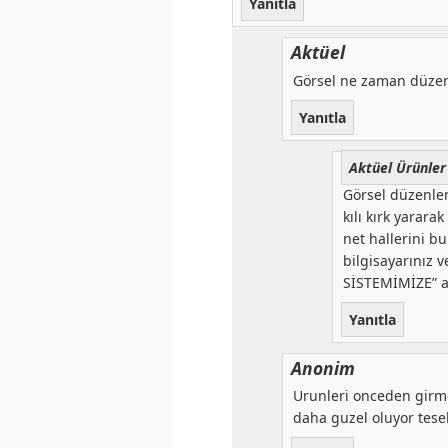
Yanıtla
Aktüel
Görsel ne zaman düze
Yanıtla
Aktüel Ürünler
Görsel düzenlen
kılı kırk yarara
net hallerini b
bilgisayarınız 
SİSTEMİMİZE” ab
Yanıtla
Anonim
Urunleri onceden girmem
daha guzel oluyor tese