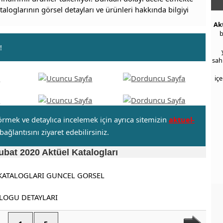
aloglarının görsel detayları ve ürünleri hakkında bilgiyi
Ak
b
!
sah
iç
örmek ve detaylıca incelemek için ayrıca sitemizin
aktuel-
bağlantısını ziyaret edebilirsiniz.
bat 2020 Aktüel Katalogları