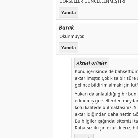
GÖRSELLER GÜNCELLENMİŞTİR!
Yanıtla
Burak
Okunmuyor.
Yanıtla
Aktüel Ürünler
Konu içerisinde de bahsettiğim
aktarılmıştır. Çok kısa bir süre 
gelince bildirim almak için lü
Yukarı da anlatıldığı gibi; bun
edinilmiş görsellerden meydan
kötü kalitede bulmaktasınız. Si
aktarıldığından daha nettir. G
Bu bilgiler ışığında; sitemizi t
Rahatsızlık için özür dileriz, b