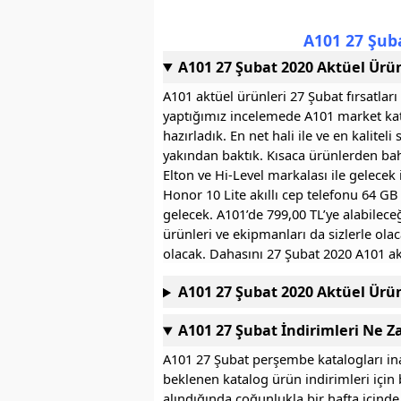
A101 27 Şub
A101 27 Şubat 2020 Aktüel Ürü
A101 aktüel ürünleri 27 Şubat fırsatla
yaptığımız incelemede A101 market katal
hazırladık. En net hali ile ve en kalite
yakından baktık. Kısaca ürünlerden bah
Elton ve Hi-Level markalası ile gelecek 
Honor 10 Lite akıllı cep telefonu 64 GB
gelecek. A101’de 799,00 TL’ye alabilece
ürünleri ve ekipmanları da sizlerle olac
olacak. Dahasını 27 Şubat 2020 A101 ak
A101 27 Şubat 2020 Aktüel Ürün
A101 27 Şubat İndirimleri Ne
A101 27 Şubat perşembe katalogları in
beklenen katalog ürün indirimleri için be
alındığında çoğunlukla bir hafta içinde