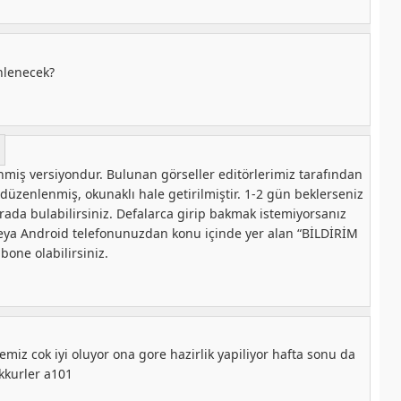
nlenecek?
miş versiyondur. Bulunan görseller editörlerimiz tarafından
k düzenlenmiş, okunaklı hale getirilmiştir. 1-2 gün beklerseniz
urada bulabilirsiniz. Defalarca girip bakmak istemiyorsanız
veya Android telefonunuzdan konu içinde yer alan “BİLDİRİM
one olabilirsiniz.
iz cok iyi oluyor ona gore hazirlik yapiliyor hafta sonu da
kkurler a101