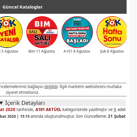
Güncel Kataloglar
 5 Ağustos
Bim 11 Ağustos
A101 8 Ağustos
Şok 8 Ağustos
 incelemelerimiz bağlayıcı
değildir
. İlgili marketin websitesini mutlaka
ziyaret etmelisiniz.
İçerik Detayları
at 2020
tarihinde,
A101 AKTÜEL
kategorisinde yazılmıştır ve
9
adet
anında oluşturulmuştur. Son Güncelleme:
21 Şubat
bat 2020 | 15:15