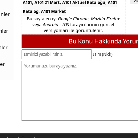
,
,
,
A101
A101 21 Mart
A101 Aktüel Kataloğu
A101
,
Katalog
A101 Market
nler
Bu sayfa en iyi
Google Chrome
,
Mozilla Firefox
veya
Android - IOS
tarayıcılarının güncel
nler
versiyonları ile görüntülenir.
Bu Konu Hakkında Yorum
nler
İsim (Nick)
er