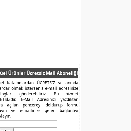
üel Ürünler Ücretsiz Mail Aboneliği
üel Kataloglardan ÜCRETSİZ ve anında
erdar olmak isterseniz e-mail adresinize
alogları gönderebiliriz. Bu hizmet
ETSİZdir. E-Mail Adresinizi yazdıktan
ra açılan pencereyi doldurup formu
layın ve e-mailinize gelen bağlantıyı
layın.