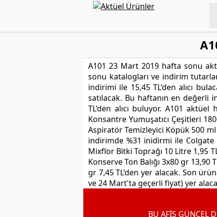
A1
A101 23 Mart 2019 hafta sonu aktüe
sonu katalogları ve indirim tutarl
indirimi ile 15,45 TL’den alıcı bul
satılacak. Bu haftanın en değerli in
TL’den alıcı buluyor. A101 aktüel
Konsantre Yumuşatıcı Çeşitleri 180
Aspiratör Temizleyici Köpük 500 ml 
indirimde %31 inidirmi ile Colgat
Mixflor Bitki Toprağı 10 Litre 1,95 
Konserve Ton Balığı 3x80 gr 13,90 
gr 7,45 TL’den yer alacak. Son üründ
ve 24 Mart'ta geçerli fiyat) yer alaca
BU AFİŞ GÜNCEL D