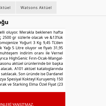
ktüel
Watsons Aktüel
oğu
elli oluyor. Merakla beklenen hafta
 2500 gr sizlerle olacak ve &13’lük
h Homojenize Yoğurt 3 Kg 9,45 TL’den
k Yağı 5 Litre oluyor ve fiyatı 31,95
 muhteşem indirim oranı ile Vernel
ayrıca HighGenic Fırın-Ocak-Mangal-
ftasonu aktüel ürünlerinde bir başka
alacak. A101 aktüel kataloglarında
en satılacak. Son üründe ise Dardanel
ezya Spesiyal Kokteyl Kuruyemiş 150
larak ve Starking Elma Özel Fiyat (23
ÜNLERİ YANSITMAZ.