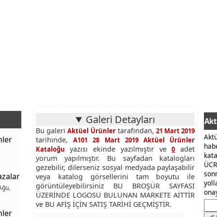
Galeri Detayları
Akt
Bu galeri
tarafından,
Aktüel Ürünler
21 Mart 2019
Akt
nler
tarihinde,
A101 28 Mart 2019 Aktüel Ürünler
hab
yazısı ekinde yazılmıştır ve
adet
Kataloğu
0
kat
yorum yapılmıştır. Bu sayfadan katalogları
ÜCR
gezebilir, dilerseniz sosyal medyada paylaşabilir
son
azalar
veya katalog görsellerini tam boyutu ile
yol
görüntüleyebilirsiniz BU BROŞÜR SAYFASI
Ağu,
onay
ÜZERİNDE LOGOSU BULUNAN MARKETE AİTTİR
ve BU AFİŞ İÇİN SATIŞ TARİHİ GEÇMİŞTİR.
nler