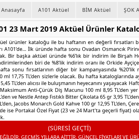
Anasayfa
A101 Aktüel
BİM Aktüel
ŞOK A
01 23 Mart 2019 Aktüel Ürünler Katal
l ürünler kataloğu ile bu haftanın en değerli fırsatları b
arı A101’de… İlk üründe hafta sonu Ovadan Osmancık Pirinç
acak. Bir başka aktüel üründe %6’lık bir indirim ile Birşa
dirimlerinden biri de %8’lik indirim oranı ile Orkide Ayçiçe
 hafta sonu fırsatlarının diğer bir kampanyasında %20’lik
0 ml 17,75 TL’den sizlerle olacak. Bu hafta kataloglarında 
5,45 TL’den alıcısı ile buluşmanın heyecanını yaşayacak Ha
e Maksimum Anti-Çürük Diş Macunu 100 ml 8,95 TL’den yer 
TL’den ve Nestle Antep Fıstıklı Bitter Çikolata 65 gr 3,95 TL’d
TL’den, Jacobs Monarch Gold Kahve 100 gr 12,95 TL’den, Çer
e ise Portakal Özel Fiyat (23 ve 24 Mart'ta geçerli fiyat) o
k.
(SÜRESİ GEÇTİ)
EĞİLDİR. GEÇMİŞ YILLARA AİTTİR. GÜNCEL FİYATLARI VE ÜR