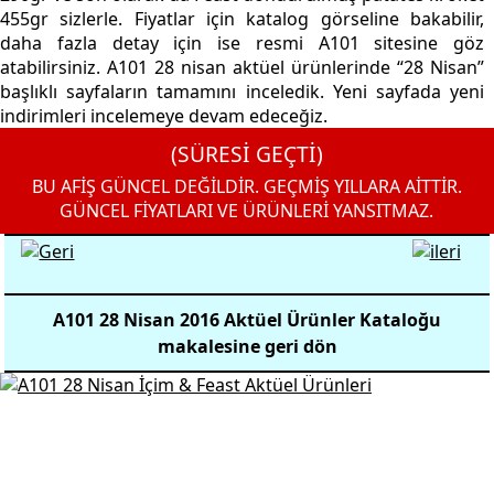
455gr sizlerle. Fiyatlar için katalog görseline bakabilir,
daha fazla detay için ise resmi A101 sitesine göz
atabilirsiniz. A101 28 nisan aktüel ürünlerinde “28 Nisan”
başlıklı sayfaların tamamını inceledik. Yeni sayfada yeni
indirimleri incelemeye devam edeceğiz.
(SÜRESİ GEÇTİ)
BU AFİŞ GÜNCEL DEĞİLDİR. GEÇMİŞ YILLARA AİTTİR.
GÜNCEL FİYATLARI VE ÜRÜNLERİ YANSITMAZ.
A101 28 Nisan 2016 Aktüel Ürünler Kataloğu
makalesine geri dön