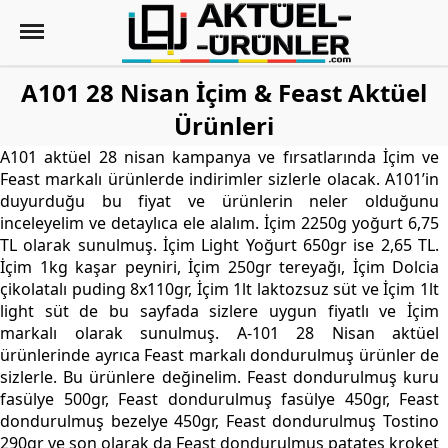
A101 28 Nisan İçim & Feast Aktüel
Ürünleri
A101 aktüel 28 nisan kampanya ve fırsatlarında İçim ve
Feast markalı ürünlerde indirimler sizlerle olacak. A101’in
duyurduğu bu fiyat ve ürünlerin neler olduğunu
inceleyelim ve detaylıca ele alalım. İçim 2250g yoğurt 6,75
TL olarak sunulmuş. İçim Light Yoğurt 650gr ise 2,65 TL.
İçim 1kg kaşar peyniri, İçim 250gr tereyağı, İçim Dolcia
çikolatalı puding 8x110gr, İçim 1lt laktozsuz süt ve İçim 1lt
light süt de bu sayfada sizlere uygun fiyatlı ve İçim
markalı olarak sunulmuş. A-101 28 Nisan aktüel
ürünlerinde ayrıca Feast markalı dondurulmuş ürünler de
sizlerle. Bu ürünlere değinelim. Feast dondurulmuş kuru
fasülye 500gr, Feast dondurulmuş fasülye 450gr, Feast
dondurulmuş bezelye 450gr, Feast dondurulmuş Tostino
290gr ve son olarak da Feast dondurulmuş patates kroket