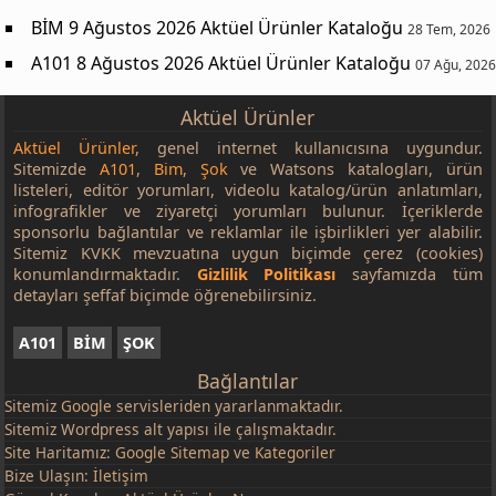
BİM 9 Ağustos 2026 Aktüel Ürünler Kataloğu
28 Tem, 2026
A101 8 Ağustos 2026 Aktüel Ürünler Kataloğu
07 Ağu, 2026
Aktüel Ürünler
Aktüel Ürünler
, genel internet kullanıcısına uygundur.
Sitemizde
A101
,
Bim
,
Şok
ve Watsons katalogları, ürün
listeleri, editör yorumları, videolu katalog/ürün anlatımları,
infografikler ve ziyaretçi yorumları bulunur. İçeriklerde
sponsorlu bağlantılar ve reklamlar ile işbirlikleri yer alabilir.
Sitemiz KVKK mevzuatına uygun biçimde çerez (cookies)
konumlandırmaktadır.
Gizlilik Politikası
sayfamızda tüm
detayları şeffaf biçimde öğrenebilirsiniz.
A101
BİM
ŞOK
Bağlantılar
Sitemiz
Google
servisleriden yararlanmaktadır.
Sitemiz Wordpress alt yapısı ile çalışmaktadır.
Site Haritamız:
Google Sitemap
ve
Kategoriler
Bize Ulaşın:
İletişim