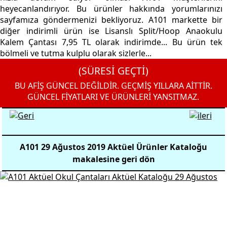
heyecanlandırıyor. Bu ürünler hakkında yorumlarınızı
sayfamıza göndermenizi bekliyoruz. A101 markette bir
diğer indirimli ürün ise Lisanslı Split/Hoop Anaokulu
Kalem Çantası 7,95 TL olarak indirimde... Bu ürün tek
bölmeli ve tutma kulplu olarak sizlerle...
(SÜRESİ GEÇTİ)
BU AFİŞ GÜNCEL DEĞİLDİR. GEÇMİŞ YILLARA AİTTİR.
GÜNCEL FİYATLARI VE ÜRÜNLERİ YANSITMAZ.
A101 29 Ağustos 2019 Aktüel Ürünler Kataloğu
makalesine geri dön