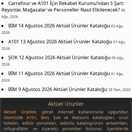
Carrefour ve A101 İçin Rekabet Kurumu’ndan 5 Şart:
Reyonlar, Mağazalar ve Personeller Nasıl Etkilenecek?
06
Ağu, 2026
BİM 14 Ağustos 2026 Aktüel Ürünler Kataloğu
03 Ağu,
2026
A101 13 Ağustos 2026 Aktüel Ürünler Kataloğu
07 Ağu,
2026
ŞOK 12 Ağustos 2026 Aktüel Ürünler Kataloğu
09 Ağu,
2026
BİM 11 Ağustos 2026 Aktüel Ürünler Kataloğu
01 Ağu,
2026
BİM 9 Ağustos 2026 Aktüel Ürünler Kataloğu
28 Tem, 2026
Aktüel Ürünler
Aktüel Ürünler
, genel internet kullanıcısına uygundur.
Sitemizde
A101
,
Bim
,
Şok
ve Watsons katalogları, ürün
listeleri, editör yorumları, videolu katalog/ürün anlatımları,
infografikler ve ziyaretçi yorumları bulunur. İçeriklerde