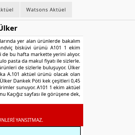
ktüel
Watsons Aktüel
Ülker
larında yer alan ürünlerde bakalım
sandviç bisküvi ürünü A101 1 ekim
i de bu hafta markette yerini alıyor.
o pasta da makul fiyatı ile sizlerle.
ünleri de sizlerle buluşuyor. Ülker
aşka A.101 aktüel ürünü olacak olan
 Ülker Dankek Pöti kek çeşitleri 0,45
ndirimler sunuyor. A101 1 ekim aktüel
u Kaçığız sayfası ile görüşene dek,
ÜNLERİ YANSITMAZ.