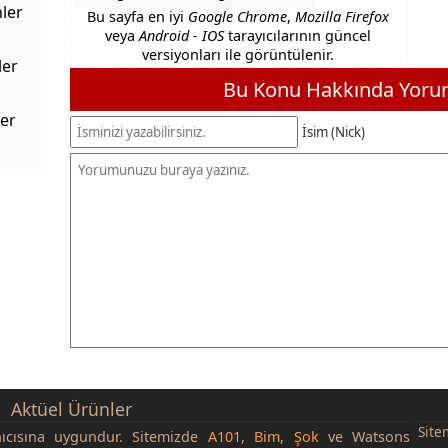
ler
Bu sayfa en iyi
Google Chrome
,
Mozilla Firefox
veya
Android - IOS
tarayıcılarının güncel
versiyonları ile görüntülenir.
ler
Bu Konu Hakkında Yorum
er
İsim (Nick)
Aktüel Ürünler
Site
nıcısına uygundur. Sitemizde
A101
,
Bim
,
Şok
ve Watsons