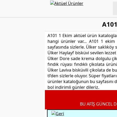
A101
A101 1 Ekim aktüel ürün katalogla
hangi ürünler var… A101 1 ekim h
sayfasında sizlerle. Ülker saklıköy 
Ülker Haylayf bisküvi sevilen lezzet
Ülker Dore sade krema dolgulu çiko
fındık rüyası fındıklı çikolata ür
Ülker Laviva bisküvili çikolata de b
tl’den sizlerle oluyor. Süper fiyatl
ürünler kataloğunun bu sayfasını d
bol indirimli günler dileriz.
BU AFİŞ GÜNCEL D