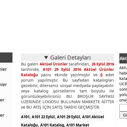
Galeri Detayları
Akt
Bu galeri
tarafından,
Aktüel Ürünler
26 Eylül 2016
Akt
nler
tarihinde,
A101 29 Eylül 2016 Aktüel Ürünler
hab
yazısı ekinde yazılmıştır ve
adet
Kataloğu
0
kat
yorum yapılmıştır. Bu sayfadan katalogları
ÜCR
nler
gezebilir, dilerseniz sosyal medyada paylaşabilir
son
veya katalog görsellerini tam boyutu ile
yol
görüntüleyebilirsiniz BU BROŞÜR SAYFASI
er
onay
ÜZERİNDE LOGOSU BULUNAN MARKETE AİTTİR
ve BU AFİŞ İÇİN SATIŞ TARİHİ GEÇMİŞTİR.
er
,
,
,
A101
A101 22 Eylül
A101 29 Eylül
A101 Aktüel
,
,
Kataloğu
A101 Katalog
A101 Market