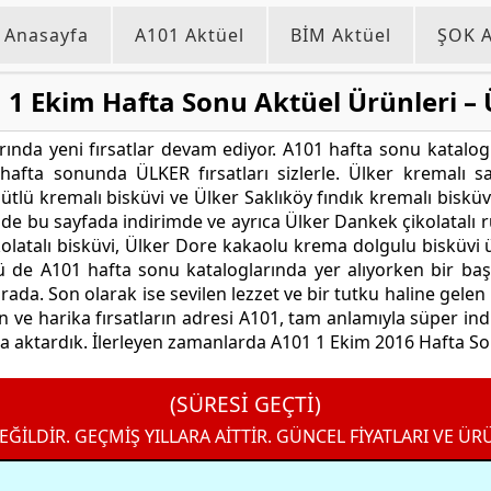
Anasayfa
A101 Aktüel
BİM Aktüel
ŞOK A
 1 Ekim Hafta Sonu Aktüel Ürünleri – 
rında yeni fırsatlar devam ediyor. A101 hafta sonu katalog
afta sonunda ÜLKER fırsatları sizlerle. Ülker kremalı 
sütlü kremalı bisküvi ve Ülker Saklıköy fındık kremalı bisküv
 de bu sayfada indirimde ve ayrıca Ülker Dankek çikolatalı rul
latalı bisküvi, Ülker Dore kakaolu krema dolgulu bisküvi ür
ünü de A101 hafta sonu kataloglarında yer alıyorken bir b
urada. Son olarak ise sevilen lezzet ve bir tutku haline gelen
arın ve harika fırsatların adresi A101, tam anlamıyla süper i
a aktardık. İlerleyen zamanlarda A101 1 Ekim 2016 Hafta Son
(SÜRESİ GEÇTİ)
EĞİLDİR. GEÇMİŞ YILLARA AİTTİR. GÜNCEL FİYATLARI VE ÜR