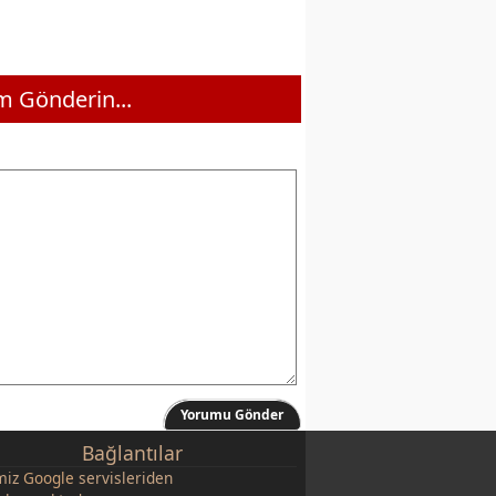
 Gönderin...
Yorumu Gönder
Bağlantılar
miz
Google
servisleriden